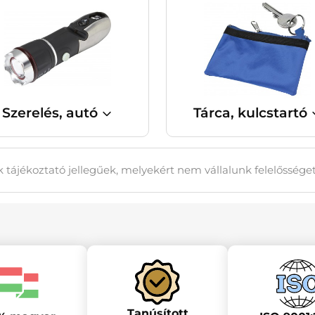
Szerelés, autó
Tárca, kulcstartó
 tájékoztató jellegűek, melyekért nem vállalunk felelőssége
Tanúsított