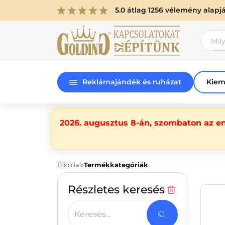
5.0 átlag 1256 vélemény alapj
Reklámajándék és ruházat
Kiem
2026. augusztus 8-án, szombaton az e
Főoldal
Termékkategóriák
Részletes keresés
Keresés...