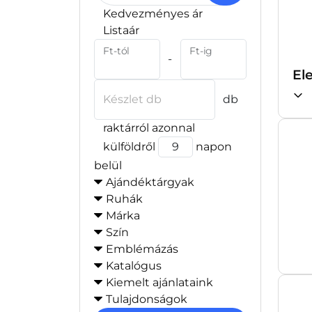
Kedvezményes ár
Listaár
Ft-tól
Ft-ig
-
El
Készlet db
db
raktárról azonnal
külföldről
napon
belül
Ajándéktárgyak
Ruhák
Márka
Szín
Emblémázás
Katalógus
Kiemelt ajánlataink
Tulajdonságok