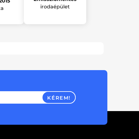
2015
irodaépület
ta
KÉREM!