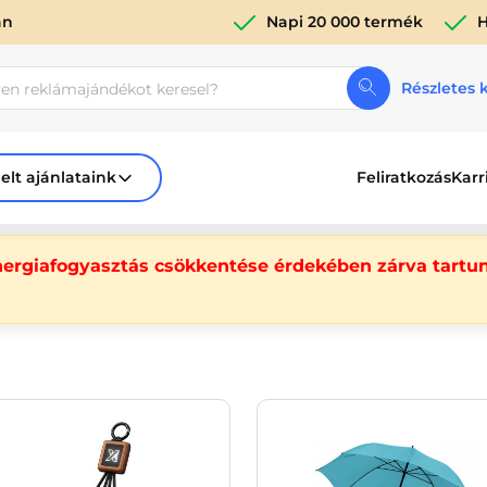
án
Napi 20 000 termék
H
Részletes 
elt ajánlataink
Feliratkozás
Karr
nergiafogyasztás csökkentése érdekében zárva tartun