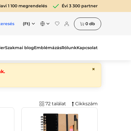
avi 1 100 megrendelés
Évi 3 300 partner
(Ft)
0
db
keresés
ier
Szakmai blog
Emblémázás
Rólunk
Kapcsolat
×
k.
72 találat
Cikkszám