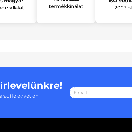
ISO 9001:
% magyar
termékkínálat
2003 ó
ádi vállalat
hírlevelünkre!
aradj le egyetlen