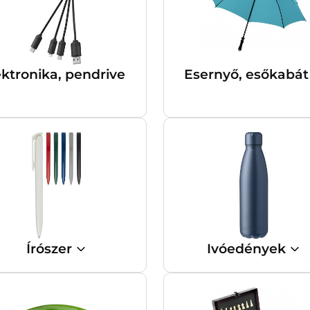
ektronika, pendrive
Esernyő, esőkabá
Írószer
Ivóedények