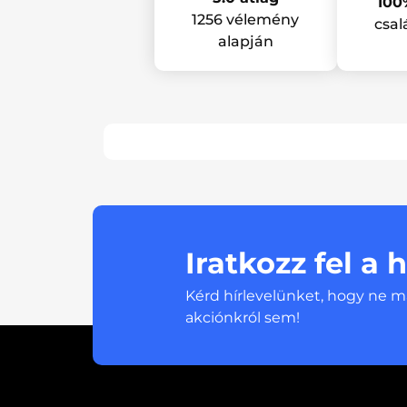
100
1256 vélemény
csal
alapján
Iratkozz fel a 
Kérd hírlevelünket, hogy ne m
akciónkról sem!