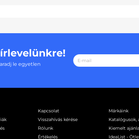
hírlevelünkre!
aradj le egyetlen
Kapcsolat
Márkáink
iák
Visszahívás kérése
Katalógusok, á
sés
Rólunk
Kiemelt ajánl
Értékelés
IdeaList - Ötle