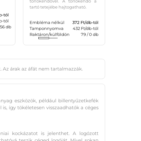
törlőkendővel. A törlőkendő a
tartó tetejébe hajtogatható.
b-tól
b-tól
Embléma nélkül
372
Ft/db-tól
056
db
Tamponnyomva
432 Ft/db-tól
Raktáron/külföldön
79
/
0
db
t. Az árak az áfát nem tartalmazzák.
anyag eszközök, például billentyűzetkefék
is, így tökéletesen visszaadhatók a céges
iai kockázatot is jelenthet. A logózott
áthatóvá teszik céged logóját. Mivel sokan