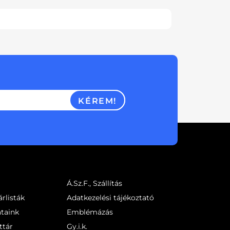
KÉREM!
Á.Sz.F., Szállítás
rlisták
Adatkezelési tájékoztató
ataink
Emblémázás
ttár
Gy.i.k.