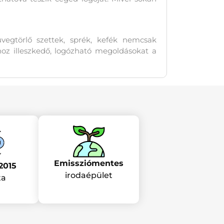
vegtörlő szettek, sprék, kefék nemcsak
hoz illeszkedő, logózható megoldásokat a
Emissziómentes
2015
irodaépület
ta