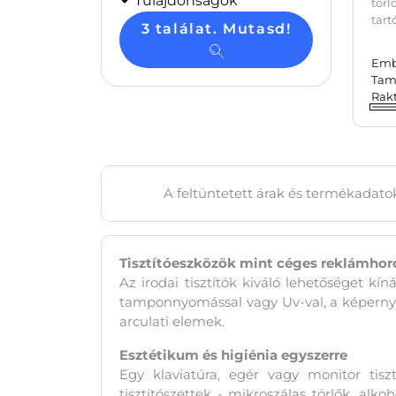
Tulajdonságok
tör
tart
3 találat. Mutasd!
Emb
Tam
Rak
A feltüntetett árak és termékadatok
Tisztítóeszközök mint céges reklámho
Az irodai tisztítók kiváló lehetőséget k
tamponnyomással vagy Uv-val, a képernyőt
arculati elemek.
Esztétikum és higiénia egyszerre
Egy klaviatúra, egér vagy monitor tisz
tisztítószettek - mikroszálas törlők, alk