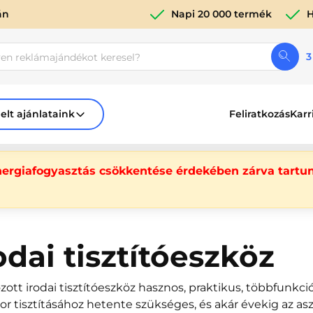
án
Napi 20 000 termék
H
3
elt ajánlataink
Feliratkozás
Karr
nergiafogyasztás csökkentése érdekében zárva tartun
odai tisztítóeszköz
zott irodai tisztítóeszköz hasznos, praktikus, többfunkci
or tisztításához hetente szükséges, és akár évekig az 