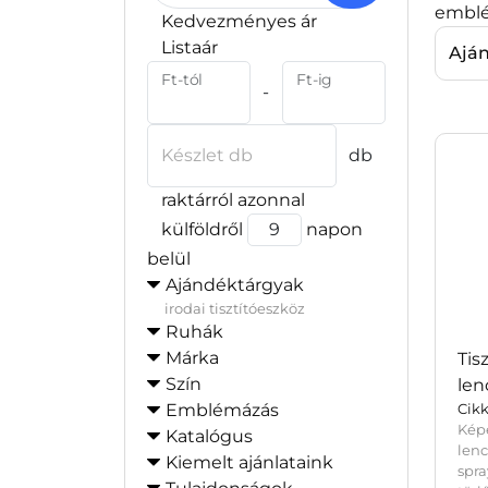
emblé
Kedvezményes ár
Listaár
Ajá
Ft-tól
Ft-ig
-
Készlet db
db
raktárról azonnal
külföldről
napon
belül
Ajándéktárgyak
irodai tisztítóeszköz
Ruhák
Márka
Tis
Szín
len
Emblémázás
Cik
Kép
Katalógus
len
Kiemelt ajánlataink
spr