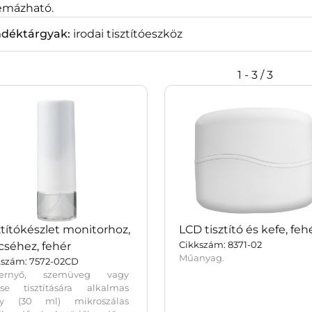
mázható.
ndéktárgyak:
irodai tisztítóeszköz
1 - 3 / 3
ztítókészlet monitorhoz,
LCD tisztító és kefe, feh
Cikkszám: 8371-02
cséhez, fehér
Műanyag.
kszám: 7572-02CD
ernyő, szemüveg vagy
cse tisztítására alkalmas
ay (30 ml) mikroszálas