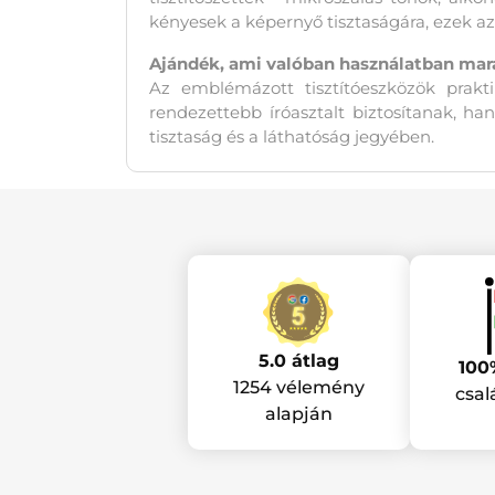
kényesek a képernyő tisztaságára, ezek a
Ajándék, ami valóban használatban mar
Az emblémázott tisztítóeszközök prakt
rendezettebb íróasztalt biztosítanak, h
tisztaság és a láthatóság jegyében.
5.0 átlag
100
1254 vélemény
csal
alapján