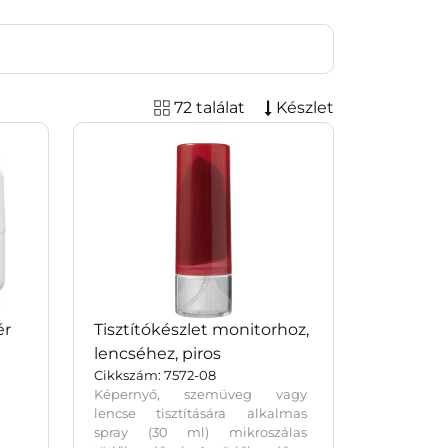
72 találat
Készlet
ér
Tisztítókészlet monitorhoz,
lencséhez, piros
Cikkszám: 7572-08
Képernyő, szemüveg vagy
lencse tisztítására alkalmas
spray (30 ml) mikroszálas