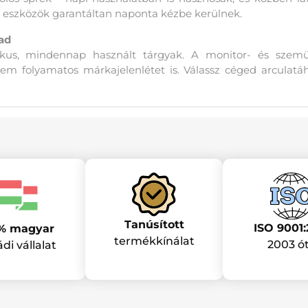
z eszközök garantáltan naponta kézbe kerülnek.
ad
ikus, mindennap használt tárgyak. A monitor- és szemü
anem folyamatos márkajelenlétet is. Válassz céged arculatá
Tanúsított
ISO 9001:
% magyar
termékkínálat
2003 ó
ádi vállalat