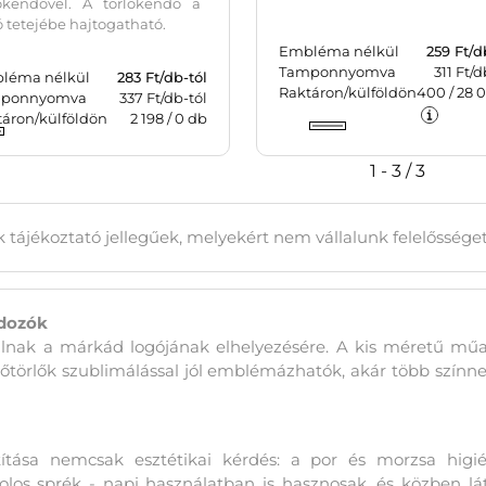
lőkendővel. A törlőkendő a
ó tetejébe hajtogatható.
Embléma nélkül
259
Ft/d
Tamponnyomva
311 Ft/d
léma nélkül
283
Ft/db-tól
Raktáron/külföldön
400
/
28 
ponnyomva
337 Ft/db-tól
táron/külföldön
2 198
/
0
db
1 - 3 / 3
 tájékoztató jellegűek, melyekért nem vállalunk felelőssége
rdozók
ínálnak a márkád logójának elhelyezésére. A kis méretű mű
örlők szublimálással jól emblémázhatók, akár több színnel 
títása nemcsak esztétikai kérdés: a por és morzsa higién
oholos sprék - napi használatban is hasznosak, és közben l