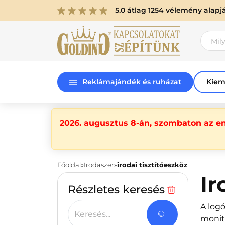
5.0 átlag 1254 vélemény alapj
Reklámajándék és ruházat
Kiem
2026. augusztus 8-án, szombaton az e
Főoldal
Irodaszer
irodai tisztítóeszköz
Ir
Részletes keresés
A logó
Keresés...
monit