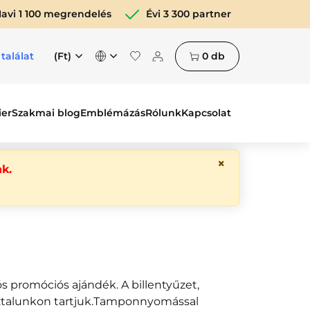
avi 1 100 megrendelés
Évi 3 300 partner
(Ft)
0
db
 találat
ier
Szakmai blog
Emblémázás
Rólunk
Kapcsolat
×
k.
ós promóciós ajándék. A billentyűzet,
asztalunkon tartjuk.Tamponnyomással