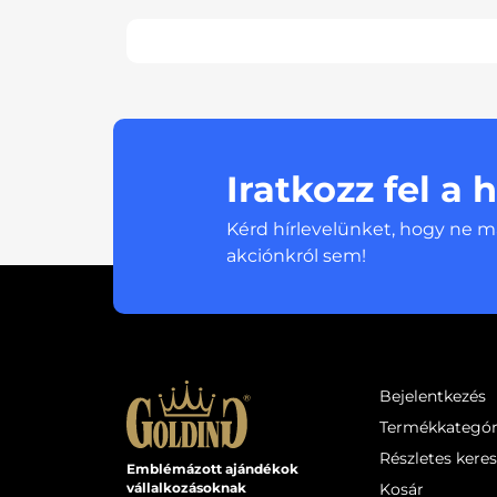
Iratkozz fel a 
Kérd hírlevelünket, hogy ne m
akciónkról sem!
Bejelentkezés
Termékkategór
Részletes kere
Emblémázott ajándékok
Kosár
vállalkozásoknak