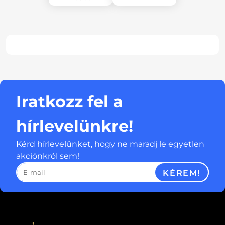
Iratkozz fel a
hírlevelünkre!
Kérd hírlevelünket, hogy ne maradj le egyetlen
akciónkról sem!
KÉREM!