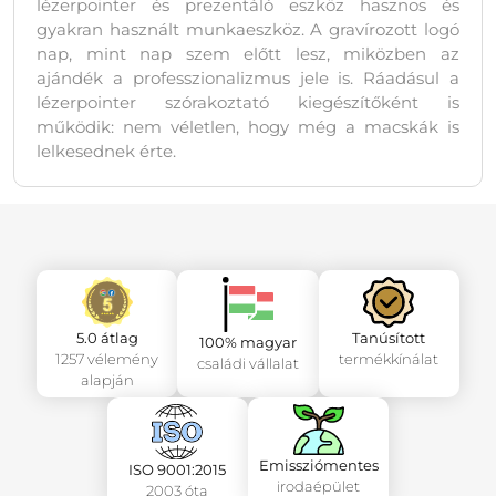
lézerpointer és prezentáló eszköz hasznos és
gyakran használt munkaeszköz. A gravírozott logó
nap, mint nap szem előtt lesz, miközben az
ajándék a professzionalizmus jele is. Ráadásul a
lézerpointer szórakoztató kiegészítőként is
működik: nem véletlen, hogy még a macskák is
lelkesednek érte.
5.0 átlag
Tanúsított
100% magyar
1257 vélemény
termékkínálat
családi vállalat
alapján
Emissziómentes
ISO 9001:2015
irodaépület
2003 óta