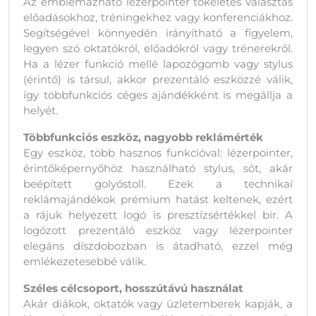
Az emblémázható lézerpointer tökéletes választás
előadásokhoz, tréningekhez vagy konferenciákhoz.
Segítségével könnyedén irányítható a figyelem,
legyen szó oktatókról, előadókról vagy trénerekről.
Ha a lézer funkció mellé lapozógomb vagy stylus
(érintő) is társul, akkor prezentáló eszközzé válik,
így többfunkciós céges ajándékként is megállja a
helyét.
Többfunkciós eszköz, nagyobb reklámérték
Egy eszköz, több hasznos funkcióval: lézerpointer,
érintőképernyőhöz használható stylus, sőt, akár
beépített golyóstoll. Ezek a technikai
reklámajándékok prémium hatást keltenek, ezért
a rájuk helyezett logó is presztízsértékkel bír. A
logózott prezentáló eszköz vagy lézerpointer
elegáns díszdobozban is átadható, ezzel még
emlékezetesebbé válik.
Széles célcsoport, hosszútávú használat
Akár diákok, oktatók vagy üzletemberek kapják, a