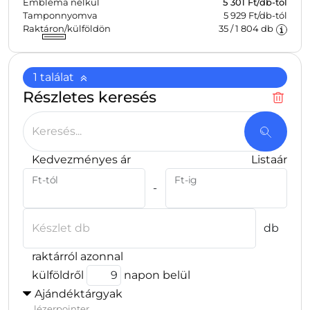
Embléma nélkül
5 301
Ft/db-tól
Tamponnyomva
5 929 Ft/db-tól
Raktáron/külföldön
35
/
1 804
db
1 találat
Részletes keresés
Keresés...
Kedvezményes ár
Listaár
Ft-tól
Ft-ig
-
Készlet db
db
raktárról azonnal
külföldről
napon belül
Ajándéktárgyak
lézerpointer