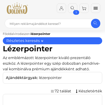
1
Főoldal
Irodaszer
lézerpointer
Részletes keresés
Lézerpointer
Az emblémázott lézerpointer kiváló prezentáló
eszköz. A lézerpointer egy szép dobozban pendrive-
val kombinálva prémium ajándékként adható.
Ajándéktárgyak:
lézerpointer
72 találat
Készletérték