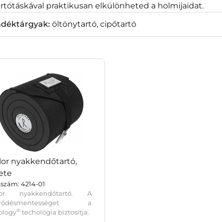
rtótáskával praktikusan elkülönheted a holmijaidat.
ndéktárgyak:
öltönytartó, cipőtartó
lor nyakkendőtartó,
ete
szám: 4214-01
lor nyakkendőtartó. A
űrődésmentességet a
®
ology
techológia biztosítja.