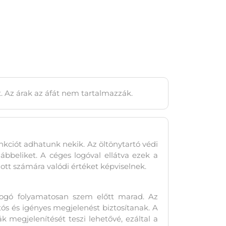
t. Az árak az áfát nem tartalmazzák.
kciót adhatunk nekik. Az öltönytartó védi
lábbeliket. A céges logóval ellátva ezek a
tt számára valódi értéket képviselnek.
a logó folyamatosan szem előtt marad. Az
ós és igényes megjelenést biztosítanak. A
 megjelenítését teszi lehetővé, ezáltal a