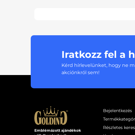
Iratkozz fel a 
Kérd hírlevelünket, hogy ne m
akciónkról sem!
Bejelentkezés
Termékkategór
Részletes kere
Emblémázott ajándékok