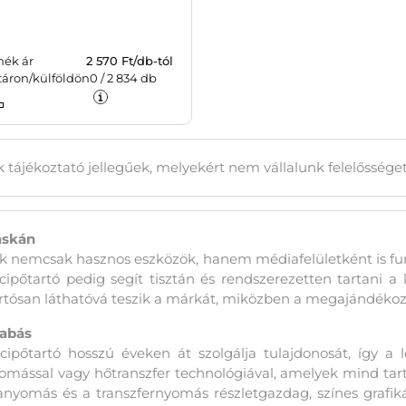
mék ár
2 570
Ft/db-tól
táron/külföldön
0
/
2 834
db
 tájékoztató jellegűek, melyekért nem vállalunk felelőssége
áskán
k nemcsak hasznos eszközök, hanem médiafelületként is fun
ipőtartó pedig segít tisztán és rendszerezetten tartani a 
tósan láthatóvá teszik a márkát, miközben a megajándékozo
zabás
cipőtartó hosszú éveken át szolgálja tulajdonosát, így 
mással vagy hőtranszfer technológiával, amelyek mind tart
nyomás és a transzfernyomás részletgazdag, színes grafikák