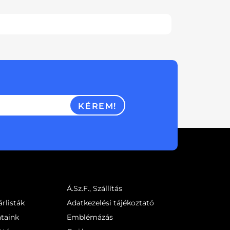
KÉREM!
Á.Sz.F., Szállítás
rlisták
Adatkezelési tájékoztató
ataink
Emblémázás