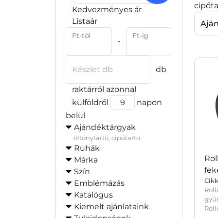
cipőta
Kedvezményes ár
Listaár
Ajá
Ft-tól
Ft-ig
-
Készlet db
db
raktárról azonnal
külföldről
napon
belül
Ajándéktárgyak
öltönytartó, cipőtartó
Ruhák
Rol
Márka
fek
Szín
Cikk
Emblémázás
Rol
Katalógus
gy
Kiemelt ajánlataink
Roll