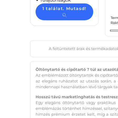
Tulajdonságok
1 találat. Mutasd!
Ter
Rak
A feltüntetett árak és termékadatok
Öltönytartó és cipőtartó ? túl az utazót
Az emblémázott öltönytartók és cipőtartó
az elegáns ruházatot az utazás során, a c
mindennapi használatban lévő tárgyak tar
Hosszú távú marketinghatás és testres
Egy elegáns öltönytartó vagy praktikus 
emblémázás történhet hímzéssel, szitanyo
hímzés prémium érzetet kelt, míg a szita