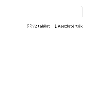
72 találat
Készletérték