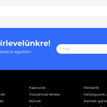
hírlevelünkre!
aradj le egyetlen
Kapcsolat
Márkáink
iák
Visszahívás kérése
Katalógusok, á
sés
Rólunk
Kiemelt ajánl