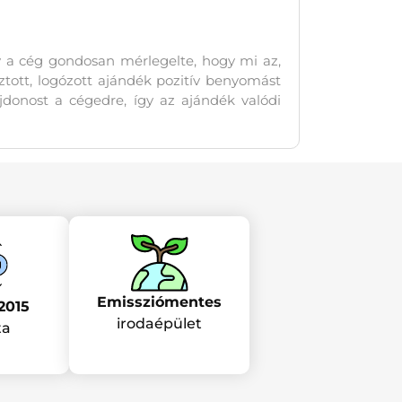
y a cég gondosan mérlegelte, hogy mi az,
ott, logózott ajándék pozitív benyomást
lajdonost a cégedre, így az ajándék valódi
Emissziómentes
2015
irodaépület
ta