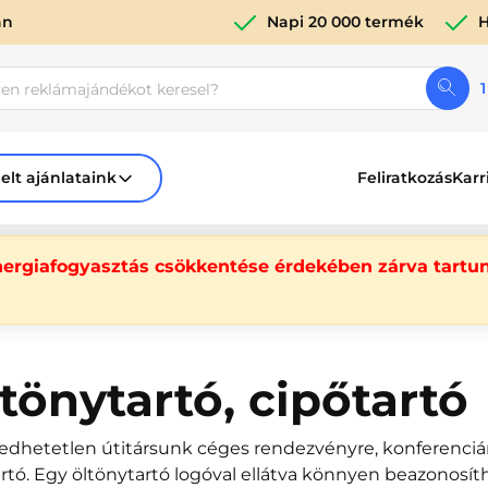
án
Napi 20 000 termék
H
1
elt ajánlataink
Feliratkozás
Karr
nergiafogyasztás csökkentése érdekében zárva tartun
tönytartó, cipőtartó
edhetetlen útitársunk céges rendezvényre, konferenciára
rtó. Egy öltönytartó logóval ellátva könnyen beazonosít