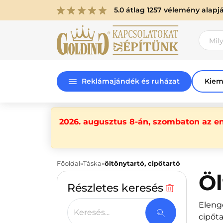
5.0 átlag 1257 vélemény alapj
Reklámajándék és ruházat
Kiem
2026. augusztus 8-án, szombaton az e
Főoldal
Táska
öltönytartó, cipőtartó
Öl
Részletes keresés
Eleng
Keresés...
cipőta