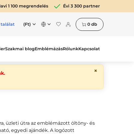
avi 1 100 megrendelés
Évi 3 300 partner
(Ft)
0
db
 találat
ier
Szakmai blog
Emblémázás
Rólunk
Kapcsolat
×
k.
, üzleti útra az emblémázott öltöny- és
ható, egyedi ajándék. A logózott