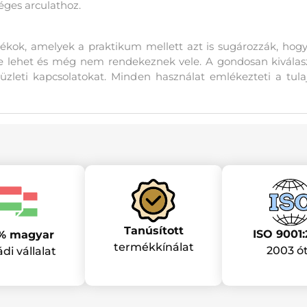
éges arculathoz.
ndékok, amelyek a praktikum mellett azt is sugározzák, hog
lehet és még nem rendekeznek vele. A gondosan kiválaszt
vú üzleti kapcsolatokat. Minden használat emlékezteti a tu
Tanúsított
ISO 9001:
% magyar
termékkínálat
2003 ó
ádi vállalat