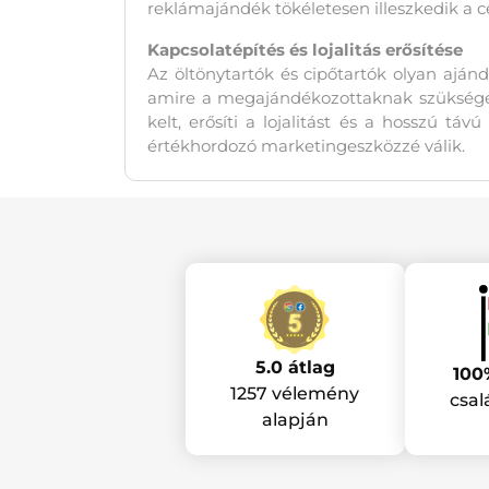
reklámajándék tökéletesen illeszkedik a c
Kapcsolatépítés és lojalitás erősítése
Az öltönytartók és cipőtartók olyan ajá
amire a megajándékozottaknak szüksége 
kelt, erősíti a lojalitást és a hosszú tá
értékhordozó marketingeszközzé válik.
5.0 átlag
100
1257 vélemény
csal
alapján