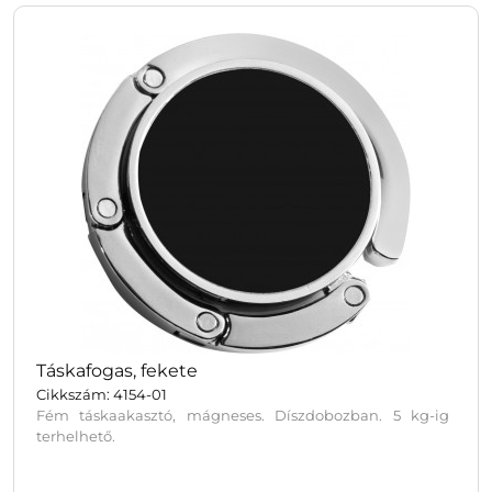
Táskafogas, fekete
Cikkszám: 4154-01
Fém táskaakasztó, mágneses. Díszdobozban. 5 kg-ig
terhelhető.