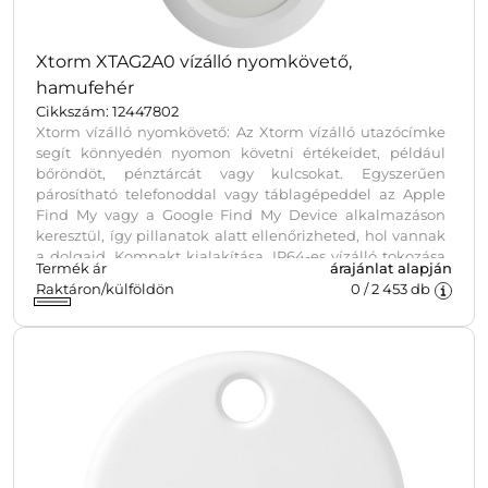
Xtorm XTAG2A0 vízálló nyomkövető,
hamufehér
Cikkszám: 12447802
Xtorm vízálló nyomkövető: Az Xtorm vízálló utazócímke
segít könnyedén nyomon követni értékeidet, például
bőröndöt, pénztárcát vagy kulcsokat. Egyszerűen
párosítható telefonoddal vagy táblagépeddel az Apple
Find My vagy a Google Find My Device alkalmazáson
keresztül, így pillanatok alatt ellenőrizheted, hol vannak
a dolgaid. Kompakt kialakítása, IP64-es vízálló tokozása
Termék ár
árajánlat alapján
és cserélhető eleme miatt megbízható és praktikus
Raktáron/külföldön
0
/
2 453
db
megoldás utazásokhoz és mindennapi használathoz.