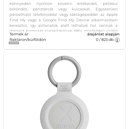
könnyedén nyomon követni értékeidet, például
bőröndöt, pénztárcát vagy kulcsokat. Egyszerűen
párosítható telefonoddal vagy táblagépeddel az Apple
Find My vagy a Google Find My Device alkalmazáson
keresztül, így pillanatok alatt láthatod hol vannak a
dolgaid. Kompakt kialakításának, IP64 minősítésű vízálló
Termék ár
árajánlat alapján
tokozásának és cserélhető elemeinek köszönhetően
Raktáron/külföldön
0
/
823
db
tartós és megbízható megoldást nyújt utazásokhoz és
mindennapi használatra.