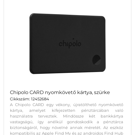
csomagolásban, ajándékozásra készen érkezik, ami
ideálissá teszi promóciós célokra és céges ajándéknak.
Chipolo CARD nyomkövető kártya, szürke
Cikkszám: 12452684
A Chipolo CARD egy vékony, újratölthető nyomkövető
kártya, amelyet kifejezetten pénztárcában való
használatra terveztek. Mindössze két bankkártya
vastagságú, így anélkül gondoskodik a pénztárca
biztonságáról, hogy növelné annak méretét. Az eszköz
kompatibilis az Apple Find My és az androidos Find Hub