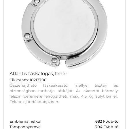
Atlantis táskafogas, fehér
Cikkszám: 10213700
Összehajtható táskaakasztó, mellyel tisztán és
biztonságban tarthatja táskáját. Az akasztót bármely
felszín peremére felrögzítheti, max. 4,5 kg súlyt bír el.
Fekete ajándékdobozban.
Embléma nélkül
682
Ft/db-tól
Tamponnyomva
794 Ft/db-tól