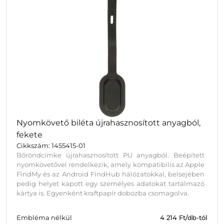
Nyomkövető biléta újrahasznosított anyagból,
fekete
Cikkszám: 1455415-01
Bőröndcímke újrahasznosított PU anyagból. Beépített
nyomkövetővel rendelkezik, amely kompatibilis az Apple
FindMy és az Android FindHub hálózatokkal, belsejében
pedig helyet kapott egy személyes adatokat tartalmazó
kártya is. Egyenként kraftpapír dobozba csomagolva.
Embléma nélkül
4 214
Ft/db-tól