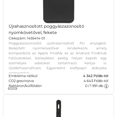
Újrahasznosított poggyászazonosító
nyomkövetővel, fekete
Cikkszám: 1455414-01
Poggyászazonosító újrahasznosított PU anyagból.
Beépített nyomkövetővel rendelkezik, amely
kompatibilis az Apple FindMy és az Android FindHub
hálózatokkal, belsejében pedig helyet kapott egy
személyes adatokat tartalmazó kártya is.
Újrafelhasználható. Egyenként kraftpapír dobozba
csomagolva.
Embléma nélkül
4 342
Ft/db-tól
CO2 gravírozva
4 643 Ft/db-tól
Raktáron/külföldön
0
/
1 991
db