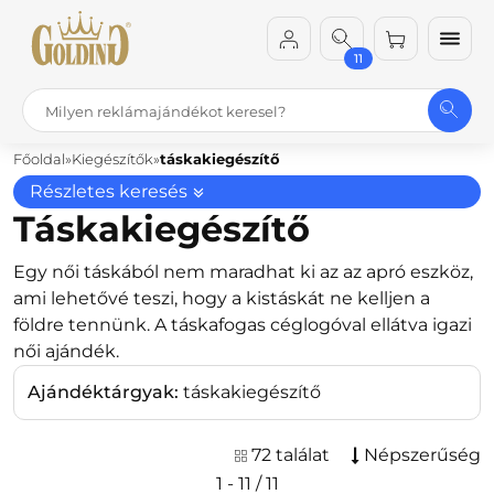
11
Főoldal
Kiegészítők
táskakiegészítő
Részletes keresés
Táskakiegészítő
Egy női táskából nem maradhat ki az az apró eszköz,
ami lehetővé teszi, hogy a kistáskát ne kelljen a
földre tennünk. A táskafogas céglogóval ellátva igazi
női ajándék.
Ajándéktárgyak:
táskakiegészítő
72 találat
Népszerűség
1 - 11 / 11