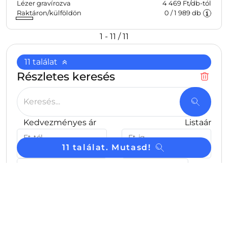
Lézer gravírozva
4 469 Ft/db-tól
Raktáron/külföldön
0
/
1 989
db
1 - 11 / 11
11 találat
Részletes keresés
Keresés...
Kedvezményes ár
Listaár
Ft-tól
Ft-ig
-
11 találat. Mutasd!
Készlet db
db
raktárról azonnal
külföldről
napon belül
Ajándéktárgyak