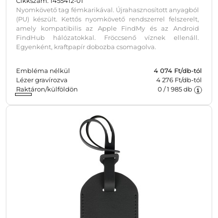
Cikkszám: 1455412-01
Nyomkövető tag fémkarikával. Újrahasznosított anyagból
(PU) készült. Kettős nyomkövető rendszerrel felszerelt,
amely kompatibilis az Apple FindMy és az Android
FindHub hálózatokkal. Fröccsenő víznek ellenáll.
Egyenként, kraftpapír dobozba csomagolva.
Embléma nélkül
4 074
Ft/db-tól
Lézer gravírozva
4 276 Ft/db-tól
Raktáron/külföldön
0
/
1 985
db