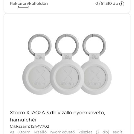
Raktáron/külföldön
0
/
51 310
db
Xtorm XTAG2A 3 db vízálló nyomkövető,
hamufehér
Cikkszám: 12447702
Az Xtorm vízálló nyomkövető készlet (3 db) segít