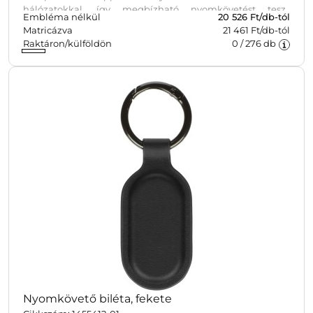
hálózatokkal, így megbízható nyomkövetést tesz
Embléma nélkül
20 526
Ft/db-tól
lehetővé a különböző készülékeken. A kártya vezeték
Matricázva
21 461 Ft/db-tól
nélkül újratölthető, emellett vízálló és porálló kivitelű,
Raktáron/külföldön
0
/
276
db
ami alkalmassá teszi a tartós, napi szintű igénybevételre.
Nyomkövető biléta, fekete