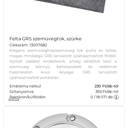
Felta GRS szemüvegtok, szürke
Cikkszám: 13007682
Elegáns szemüveg/nap­szemüveg tok puha és tartós,
magas minőségű GRS tanúsított újrahasznosított filcből.
Nyitott zsebbel rendelkezik, amely lehetővé teszi a
szemüveg könnyű behelyezését és védelmét
használaton kívül. Anyaga: GRS tanúsított
újrahasznosított poliészter.
Embléma nélkül
230
Ft/db-tól
Szitanyomva
393 Ft/db-tól
Raktáron/külföldön
0
/
18 071
db