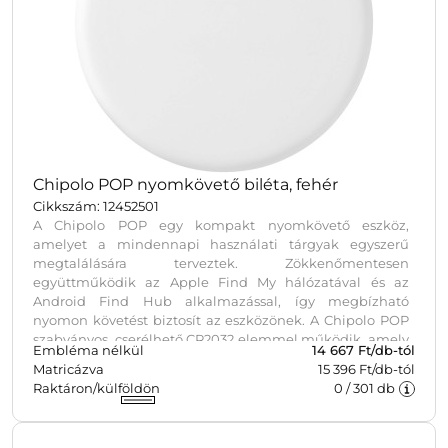
Chipolo POP nyomkövető biléta, fehér
Cikkszám: 12452501
A Chipolo POP egy kompakt nyomkövető eszköz,
amelyet a mindennapi használati tárgyak egyszerű
megtalálására terveztek. Zökkenőmentesen
együttműködik az Apple Find My hálózatával és az
Android Find Hub alkalmazással, így megbízható
nyomon követést biztosít az eszközönek. A Chipolo POP
szabványos, cserélhető CR2032 elemmel működik, amely
Embléma nélkül
14 667
Ft/db-tól
akár egy éves élettartamot tesz lehetővé. A rendkívül erős
Matricázva
15 396 Ft/db-tól
hangjelzés és a kiterjesztett Bluetooth-hatótávolság segít
Raktáron/külföldön
0
/
301
db
az elveszett tárgyak gyors megtalálásában. A
nyomkövető víz- és porálló, így alkalmas a mindennapi
igénybevételre. Minden Chipolo POP egyedi