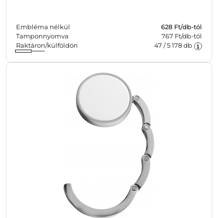
Embléma nélkül
628
Ft/db-tól
Tamponnyomva
767 Ft/db-tól
Raktáron/külföldön
47
/
5 178
db