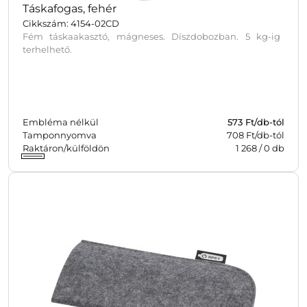
Táskafogas, fehér
Cikkszám: 4154-02CD
Fém táskaakasztó, mágneses. Díszdobozban. 5 kg-ig
terhelhető.
Embléma nélkül
573
Ft/db-tól
Tamponnyomva
708 Ft/db-tól
Raktáron/külföldön
1 268
/
0
db