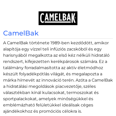
CamelBak
A CamelBak története 1989-ben kezdődött, amikor
alapítója egy vízzel teli infúziós zacskóból és egy
harisnyából megalkotta az első kéz nélküli hidratáló
rendszert, kifejezetten kerékpárosok számára. Ez a
találmány forradalmasította az aktív életmódhoz
készült folyadékpótlás világát, és megalapozta a
márka hírnevét az innováció terén. Azóta a CamelBak
a hidratálási megoldások piacvezetője, széles
választékban kínál kulacsokat, termoszokat és
sportpalackokat, amelyek minőségükkel és
emblémázható felületükkel ideálisak céges
ajándékokhoz és promóciós célokra is.