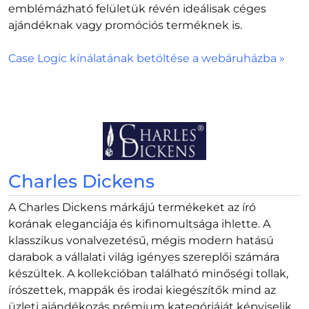
emblémázható felületük révén ideálisak céges
ajándéknak vagy promóciós terméknek is.
Case Logic kínálatának betöltése a webáruházba »
Charles Dickens
A Charles Dickens márkájú termékeket az író
korának eleganciája és kifinomultsága ihlette. A
klasszikus vonalvezetésű, mégis modern hatású
darabok a vállalati világ igényes szereplői számára
készültek. A kollekcióban található minőségi tollak,
írószettek, mappák és irodai kiegészítők mind az
üzleti ajándékozás prémium kategóriáját képviselik.