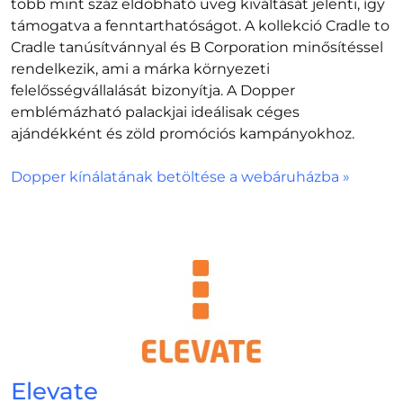
több mint száz eldobható üveg kiváltását jelenti, így
támogatva a fenntarthatóságot. A kollekció Cradle to
Cradle tanúsítvánnyal és B Corporation minősítéssel
rendelkezik, ami a márka környezeti
felelősségvállalását bizonyítja. A Dopper
emblémázható palackjai ideálisak céges
ajándékként és zöld promóciós kampányokhoz.
Dopper kínálatának betöltése a webáruházba »
Elevate