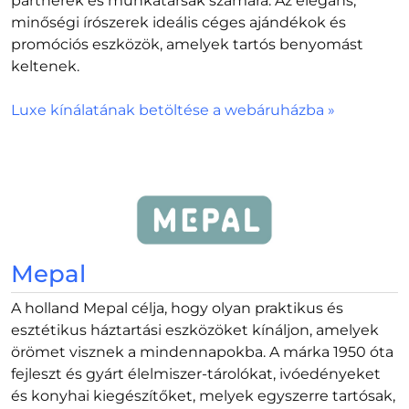
partnerek és munkatársak számára. Az elegáns,
minőségi írószerek ideális céges ajándékok és
promóciós eszközök, amelyek tartós benyomást
keltenek.
Luxe kínálatának betöltése a webáruházba »
Mepal
A holland Mepal célja, hogy olyan praktikus és
esztétikus háztartási eszközöket kínáljon, amelyek
örömet visznek a mindennapokba. A márka 1950 óta
fejleszt és gyárt élelmiszer-tárolókat, ivóedényeket
és konyhai kiegészítőket, melyek egyszerre tartósak,