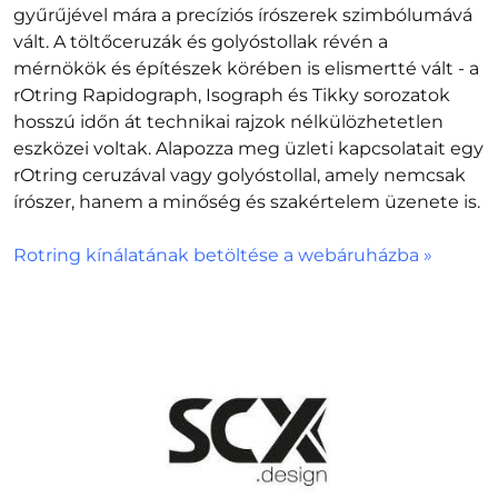
gyűrűjével mára a precíziós írószerek szimbólumává
vált. A töltőceruzák és golyóstollak révén a
mérnökök és építészek körében is elismertté vált - a
rOtring Rapidograph, Isograph és Tikky sorozatok
hosszú időn át technikai rajzok nélkülözhetetlen
eszközei voltak. Alapozza meg üzleti kapcsolatait egy
rOtring ceruzával vagy golyóstollal, amely nemcsak
írószer, hanem a minőség és szakértelem üzenete is.
Rotring kínálatának betöltése a webáruházba »