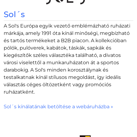
Sol´s
A Sol's Európa egyik vezető emblémázható ruházati
márkája, amely 1991 óta kínál minőségi, megbízható
és tartós termékeket a B2B piacon. A kollekcióban
pólók, pulóverek, kabátok, táskák, sapkák és
kiegészítők széles választéka található, a divatos
városi viselettől a munkaruházaton át a sportos
darabokig. A Sol's minden korosztálynak és
testalkatnak kínál stílusos megoldást, így ideális
választás céges öltözetként vagy promóciós
ruházatként.
Sol´s kínálatának betöltése a webáruházba »