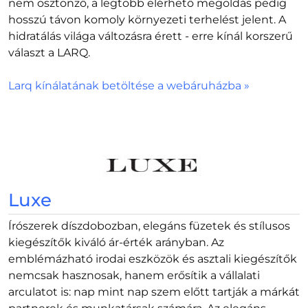
nem ösztönző, a legtöbb elérhető megoldás pedig
hosszú távon komoly környezeti terhelést jelent. A
hidratálás világa változásra érett - erre kínál korszerű
választ a LARQ.
Larq kínálatának betöltése a webáruházba »
Luxe
Írószerek díszdobozban, elegáns füzetek és stílusos
kiegészítők kiváló ár-érték arányban. Az
emblémázható irodai eszközök és asztali kiegészítők
nemcsak hasznosak, hanem erősítik a vállalati
arculatot is: nap mint nap szem előtt tartják a márkát