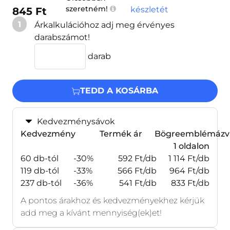
szeretném!
készletét
845 Ft
1
Árkalkulációhoz adj meg érvényes
darabszámot!
darab
TEDD A KOSÁRBA
Kedvezménysávok
Kedvezmény
Termék ár
Bögreemblémázv
1 oldalon
60 db-tól
-30%
592 Ft/db
1 114 Ft/db
119 db-tól
-33%
566 Ft/db
964 Ft/db
237 db-tól
-36%
541 Ft/db
833 Ft/db
A pontos árakhoz és kedvezményekhez kérjük
add meg a kívánt mennyiség(ek)et!