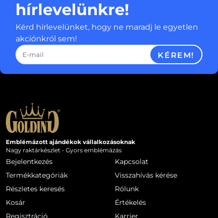
hírlevelünkre!
Kérd hírlevelünket, hogy ne maradj le egyetlen
akciónkról sem!
KÉREM!
Emblémázott ajándékok vállalkozásoknak
Nagy raktárkészlet - Gyors emblémázás
Bejelentkezés
Kapcsolat
Termékkategóriák
Visszahívás kérése
Részletes keresés
Rólunk
Kosár
Értékelés
Regisztráció
Karrier