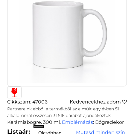
Cikkszám: 47006
Kedvencekhez adom
Partnereink ebből a termékből az elmúlt egy évben
51
alkalommal összesen
31 518
darabot ajándékoztak.
Kerámiabögre. 300 ml.
Emblémázás
: Bögredekor
Listaár:
Mutasd minden szín
Olcsóbban