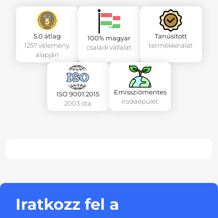
5.0 átlag
Tanúsított
100% magyar
1257 vélemény
termékkínálat
családi vállalat
alapján
Emissziómentes
ISO 9001:2015
irodaépület
2003 óta
Iratkozz fel a