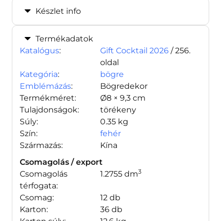
Készlet info
Termékadatok
Katalógus
:
Gift Cocktail 2026
/ 256.
oldal
Kategória
:
bögre
Emblémázás
:
Bögredekor
Termékméret:
Ø8 × 9,3 cm
Tulajdonságok:
törékeny
Súly:
0.35 kg
Szín:
fehér
Származás:
Kína
Csomagolás / export
3
Csomagolás
1.2755 dm
térfogata:
Csomag:
12 db
Karton:
36 db