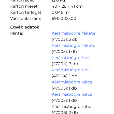
Karton súly:
12.6 kg
Karton méret:
40 × 28 × 41 cm
3
Karton térfogat:
0.046 m
Vámtarifaszám:
6912002300
Egyéb adatok
Minta:
Kerámiabögre, fekete
(47003)
: 3 db
Kerámiabögre, fekete
(47003)
: 1 db
Kerámiabögre, kék
(47004)
: 3 db
Kerámiabögre, kék
(47004)
: 1 db
Kerámiabögre, piros
(47005)
: 1 db
Kerámiabögre, piros
(47005)
: 1 db
Kerámiabögre, fehér
(47006)
: 3 db