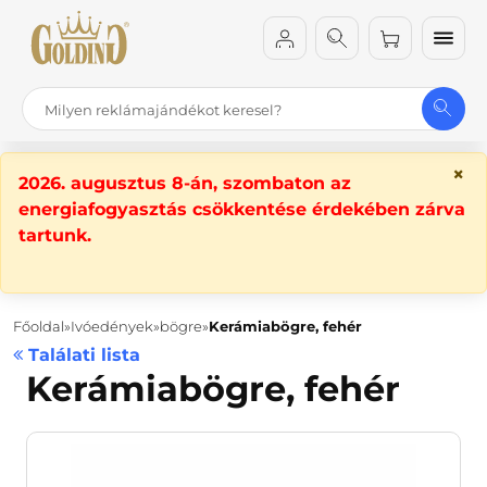
×
2026. augusztus 8-án, szombaton az
energiafogyasztás csökkentése érdekében zárva
tartunk.
Főoldal
Ivóedények
bögre
Kerámiabögre, fehér
Találati lista
Kerámiabögre, fehér