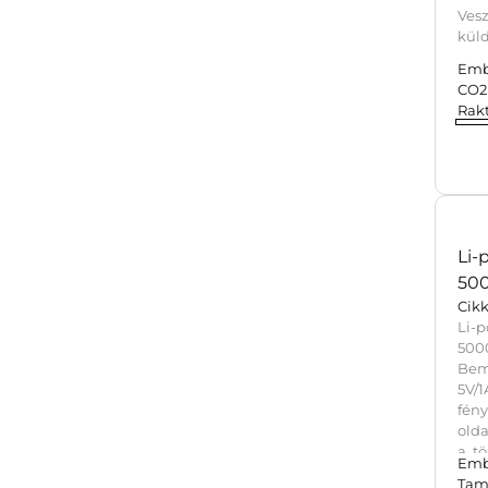
Bam
dup
Cik
Bam
dup
DC5
A v
Ves
küld
Emb
CO2 
Rak