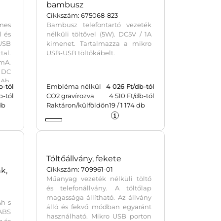
bambusz
Cikkszám: 675068-823
mes
Bambusz telefontartó vezeték
l és
nélküli töltővel (5W). DC5V / 1A
USB
kimenet. Tartalmazza a mikro
al.
USB-USB töltőkábelt.
mA.
 DC
Ah.
b-tól
Embléma nélkül
4 026
Ft/db-tól
b-tól
CO2 gravírozva
4 510 Ft/db-tól
db
Raktáron/külföldön
19
/
1 174
db