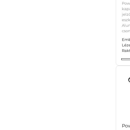
Po
kapa
jel
esz
Alu
cso
Emb
Léze
Rak
Pow