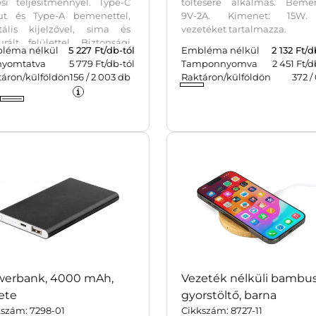
ési teljesítménnyel. Type-C
töltésére alkalmas. Bemen
out és Type-A bemenettel,
9V-2A. Kimenet: 15W
itális kijelzővel, sima és
vezetéket tartalmazza.
urált felülettel. Biztonsági
léma nélkül
5 227
Ft/db-tól
Embléma nélkül
2 132
Ft/d
delmekkel ellátva. A
nyomtatva
5 779 Ft/db-tól
Tamponnyomva
2 451 Ft/d
ldalon gravírozott recycled
táron/külföldön
156
/
2 003
db
Raktáron/külföldön
372
/
rahasznosított) alapanyagra
aló logó található.
yempapírral bélelt barna
ozba csomagolva.
werbank, 4000 mAh,
Vezeték nélküli bambu
ete
gyorstöltő, barna
kszám: 7298-01
Cikkszám: 8727-11