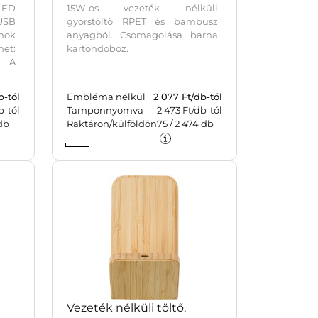
 LED
15W-os vezeték nélküli
SB
gyorstöltő RPET és bambusz
nok
anyagból. Csomagolása barna
et:
kartondoboz.
. A
b-tól
Embléma nélkül
2 077
Ft/db-tól
b-tól
Tamponnyomva
2 473 Ft/db-tól
db
Raktáron/külföldön
75
/
2 474
db
Vezeték nélküli töltő,