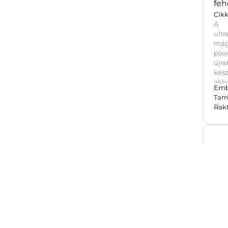
Bra
po
feh
Cik
A 
ult
mág
po
újr
ké
akk
Emb
ren
Tam
mág
Rak
tölt
Qi
kom
USB
vez