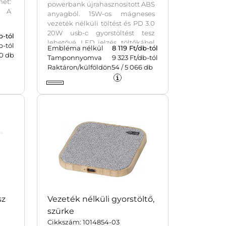
et:
powerbank újrahasznosított ABS
. A
anyagból. 15W-os mágneses
vezeték nélküli töltést és PD 3.0
20W usb-c gyorstöltést tesz
b-tól
lehetővé. LED jelzés, töltőkábel
b-tól
Embléma nélkül
8 119
Ft/db-tól
és okos biztonsági chip a
0
db
Tamponnyomva
9 323 Ft/db-tól
védelem érdekében.
Raktáron/külföldön
54
/
5 066
db
sz
Vezeték nélküli gyorstöltő,
szürke
Cikkszám: 1014854-03