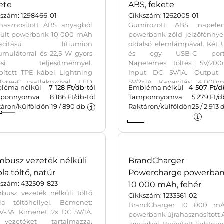
ete
ABS, fekete
kszám: 1298466-01
Cikkszám: 1262005-01
ahasznosított ABS anyagból
Gumírozott ABS napele
zült powerbank 10 000 mAh
powerbank zöld jelzőfénnye
pacitású lítiumion
oldalsó elemlámpával. Két 
umulátorral és 22,5 W gyors
és egy USB-C portt
tési teljesítménnyel.
Napelemes töltés: 5V/200
pített TPE kábel Lightning
Input DC 5V/1A. Output
Type-C csatlakozóval, LED
5V/2x1A. Kapacitás: 4.000m
léma nélkül
7 128
Ft/db-tól
Embléma nélkül
4 507
Ft/d
umulátorjelzővel, Type-C
USB kábellel.
ponnyomva
8 186 Ft/db-tól
Tamponnyomva
5 279 Ft/d
out és Type-A bemenettel.
táron/külföldön
19
/
890
db
Raktáron/külföldön
25
/
2 913
épített biztonsági
elmekkel. A hátoldalon
avírozott recycled
rahasznosított) alapanyagra
aló logó található.
yempapírral bélelt barna
tondobozba csomagolva.