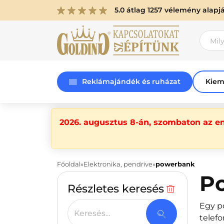
5.0 átlag 1257 vélemény alapj
Reklámajándék és ruházat
Kiem
2026. augusztus 8-án, szombaton az e
Főoldal
Elektronika, pendrive
powerbank
P
Részletes keresés
Egy po
Keresés...
telefo