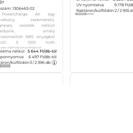
ndCharger ultravékony
Powerbank gyorstöltő, 
werbank, 5000 mAh,
000 mAh, fekete
Cikkszám: 1298469-01
ér
Újrahasznosított ABS anyag
kszám: 1306463-02
készült powerbank 20 000 
Powercharge Air egy
kapacitással és 22,5 W gy
ravékony, zsebméretű,
töltési teljesítménnyel. Ty
neses, vezeték nélküli
in/out és Type-A bemenett
werbank, amely
LED visszajelzővel és bizton
ahasznosított ABS anyagból
védelmekkel. A hátolda
szült. 5 000 mAh
Embléma nélkül
8 396
Ft/d
gravírozott recyc
umulátorkapacitással
UV nyomtatva
9 178 Ft/d
léma nélkül
5 644
Ft/db-tól
(újrahasznosított) alapany
delkezik, 5 W teljesítményű
Raktáron/külföldön
2
/
2 955
d
ponnyomva
6 497 Ft/db-tól
utaló logó találha
neses vezeték nélküli
táron/külföldön
3
/
2 396
db
Selyempapírral bélelt ba
ést támogat MagSafe, Qi1 és
dobozba csomagolva.
2 szabványokkal
patibilisen, valamint 12 W
-C csatlakozón keresztüli
etékes töltést biztosít.