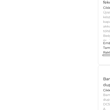
fek
Cik
Újr
kés
ka
akk
töl
Beé
és 
Emb
akk
Tam
in/
Rak
Be
véd
gr
(új
ut
Sel
kar