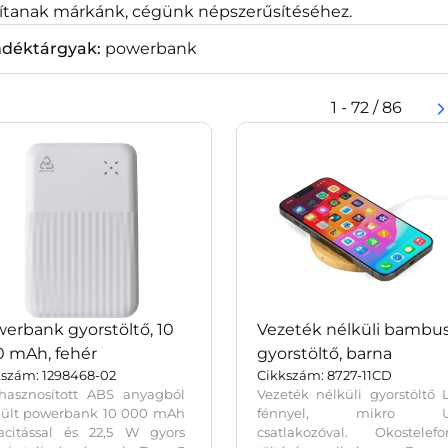
sítanak márkánk, cégünk népszerűsítéséhez.
ndéktárgyak:
powerbank
1 - 72 / 86
erbank gyorstöltő, 10
Vezeték nélküli bambu
 mAh, fehér
gyorstöltő, barna
kszám: 1298468-02
Cikkszám: 8727-11CD
ahasznosított ABS anyagból
Vezeték nélküli gyorstöltő
zült powerbank 10 000 mAh
fénnyel, mikro U
acitással és 22,5 W gyors
csatlakozóval. Okostelefo