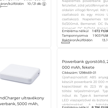
polimer powerbank,
Napelemes powerbank,
0 mAh, fekete
fekete
kszám: 7083-01
Cikkszám: 9333-01
olimer tartalék akkumulátor
Napelemes powerbank gu
00mAh kapacitással.
felülettel, zöld jelzőfénnyel é
menet 5V/1A, kimenet
oldalán villogó fénnyel. Két
A/2.1A. Elő- és hátlapja is
csatlakozó és egy micro 
yes felületű, ezüst színű
csatlakozó. Napelemes tölt
lpanelekkel. 5 LED fény jelzi
5V/200mA. Bemenet: DC 5V/
ltöttségi szintet. A 32 cm-es
Kimenet: DC 5V/2x1A. Kapaci
léma nélkül
3 457
Ft/db-tól
Embléma nélkül
1 672
Ft/d
 / mikro USB csatlakozós
4.000 mAh. Az USB káb
ponnyomva
3 963 Ft/db-tól
Tamponnyomva
1 903 Ft/d
etéket tartalmazza. A
tartalmazza. Veszélyes á
táron/külföldön
10
/
21
db
Raktáron/külföldön
13
/
több elektronikai eszközzel
csomagban nem küldhető.
patibilis. ABS műanyag.
zélyes áru, csomagban nem
hető.