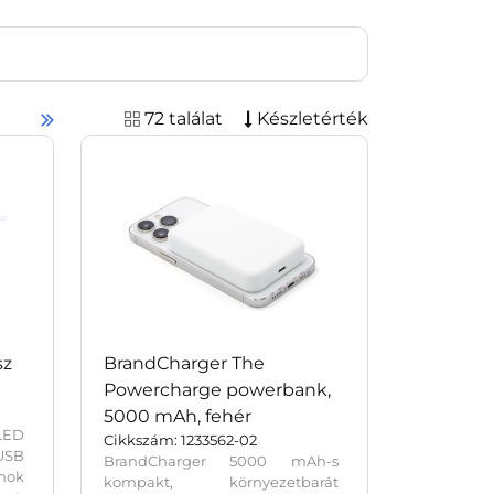
72 találat
Készletérték
sz
BrandCharger The
Powercharge powerbank,
5000 mAh, fehér
 LED
Cikkszám: 1233562-02
SB
BrandCharger 5000 mAh-s
nok
kompakt, környezetbarát