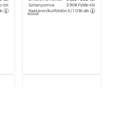
20
10 W-os vezeték nélküli
gyorstöltő, szürke
Cikkszám: 1015147-03
ból
10 W-os vezeték nélküli
mAh
gyorstöltő és egéralátét RPET
ors
szövet borítással. Töltéshez
pe-C
telefonállvánnyá is
el,
összehajtható. Lapos állapotban
sági
töltőként és egéralátétként is
lon
használható. Darabonként
b-tól
Embléma nélkül
3 336
Ft/db-tól
led
barna kartondobozba
b-tól
Szitanyomva
3 908 Ft/db-tól
agra
csomagolva érkezik. Az RPET
b
Raktáron/külföldön
5
/
1 036
db
tó.
anyagra utaló, nyomtatott logó
rna
gyárilag látható az egéralátéten.