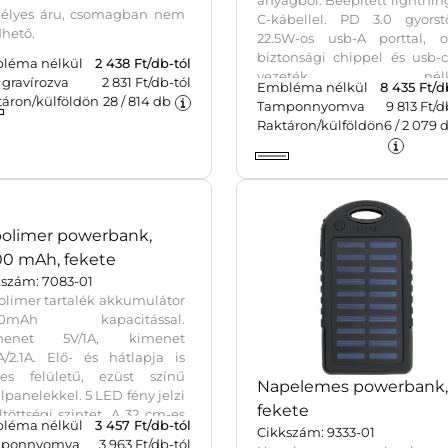
busz vezeték nélküli
BrandCharger
la töltő, natúr
Powercharge powerban
kszám: 432509-823
10 000 mAh, fehér
busz vezeték nélküli töltő
Cikkszám: 1233561-02
la töltőhellyel. Bemenet:
BrandCharger 10 000 mA
V-3A, Kimenet: 2x DC 5V/1A.
powerbank újrahasznosított
ezetéket tartalmazza.
anyagból. Beépített lightnin
zélyes áru, csomagban nem
C-kábellel. PD 3.0 gyorstö
hető.
22.5W-os usb-A porttal, o
biztonsági chippel és usb-
léma nélkül
2 438
Ft/db-tól
vezeték nélkü
gravírozva
2 831 Ft/db-tól
Embléma nélkül
8 435
Ft/d
kompatibilitással.
táron/külföldön
28
/
814
db
Tamponnyomva
9 813 Ft/d
Környezetbarát és megbízh
Raktáron/külföldön
6
/
2 079
d
termék.