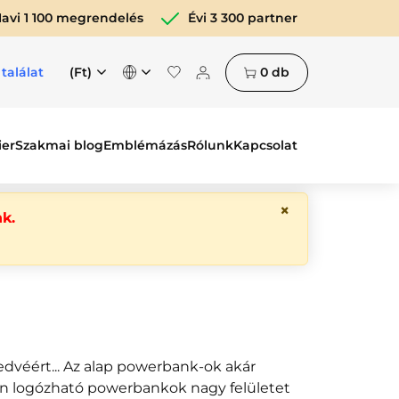
avi 1 100 megrendelés
Évi 3 300 partner
(Ft)
0
db
 találat
ier
Szakmai blog
Emblémázás
Rólunk
Kapcsolat
×
k.
edvéért... Az alap powerbank-ok akár
lóan logózható powerbankok nagy felületet