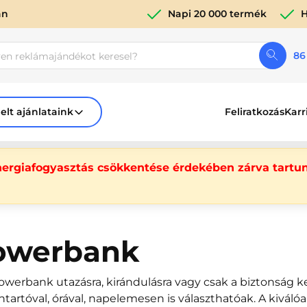
án
Napi 20 000 termék
H
86
elt ajánlataink
Feliratkozás
Karr
nergiafogyasztás csökkentése érdekében zárva tartun
owerbank
werbank utazásra, kirándulásra vagy csak a biztonság k
ntartóval, órával, napelemesen is választhatóak. A kivá