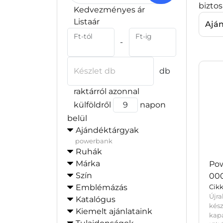
bizto
Kedvezményes ár
Listaár
Ajá
Ft-tól
Ft-ig
-
Készlet db
db
raktárról azonnal
külföldről
napon
belül
Ajándéktárgyak
powerbank
Ruhák
Márka
Pow
Szín
000
Emblémázás
Cik
Újr
Katalógus
kés
Kiemelt ajánlataink
kap