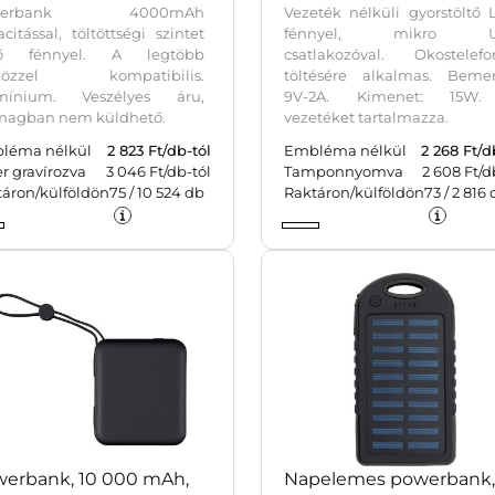
werbank 4000mAh
Vezeték nélküli gyorstöltő
citással, töltöttségi szintet
fénnyel, mikro U
ző fénnyel. A legtöbb
csatlakozóval. Okostelefo
közzel kompatibilis.
töltésére alkalmas. Bemen
mínium. Veszélyes áru,
9V-2A. Kimenet: 15W
magban nem küldhető.
vezetéket tartalmazza.
léma nélkül
2 823
Ft/db-tól
Embléma nélkül
2 268
Ft/d
r gravírozva
3 046 Ft/db-tól
Tamponnyomva
2 608 Ft/d
táron/külföldön
75
/
10 524
db
Raktáron/külföldön
73
/
2 816
erbank, 10 000 mAh,
Napelemes powerbank,