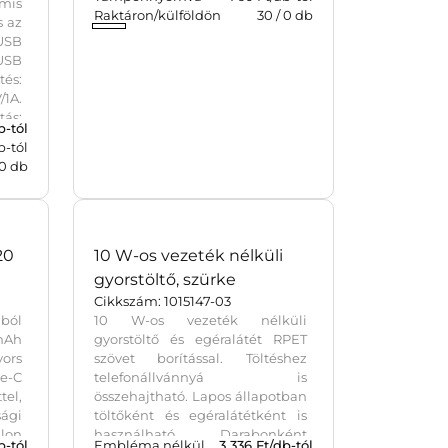
Powerbank 2200mAh,
piros
Cikkszám: 4200-08
mis
Powerbank 2200 mAh
s az
kapacitással, 5V/1000mA
 USB
bemenettel, 5V/1000mA
USB
kimenettel. A legtöbb
és:
mobiltelefonnal, táblagéppel,
1A.
digitális fényképezőgéppel,
tás:
hordozható videojátékkal, GPS
b-tól
Embléma nélkül
641
Ft/db-tól
elt
és MP3 készülékkel
b-tól
Tamponnyomva
760 Ft/db-tól
ru,
kompatibilis. Az USB/Micro USB
0
db
Raktáron/külföldön
30
/
0
db
kábelt és a Li-ion akkumulátort
tartalmazza. ABS műanyag.
Veszélyes áru, csomagban nem
küldhető.