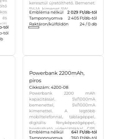
Töltőállvány, fekete
Cikkszám: 709961-01
k,
Műanyag vezeték nélküli töltő
és telefonállvány. A töltőlap
magassága állítható. Az állvány
h-s
álló és fekvő módban egyaránt
 ABS
használható. Mikro USB porton
g és
keresztül újratölthető. Bemenet:
ltő
5V-1A, kimenet: 5W
kos
Embléma nélkül
2 029
Ft/db-tól
c és
Tamponnyomva
2 405 Ft/db-tól
li
Raktáron/külföldön
24
/
0
db
b-tól
b-tól
ató
b