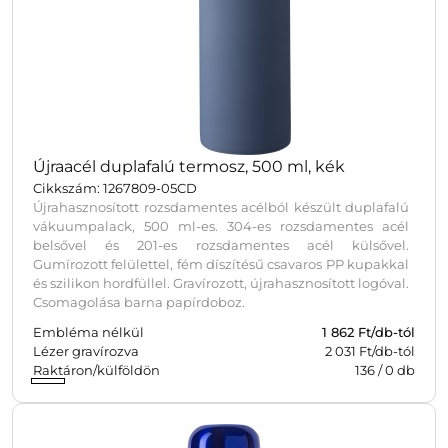
Újraacél duplafalú termosz, 500 ml, kék
Cikkszám: 1267809-05CD
Újrahasznosított rozsdamentes acélból készült duplafalú
vákuumpalack, 500 ml-es. 304-es rozsdamentes acél
belsővel és 201-es rozsdamentes acél külsővel.
Gumírozott felülettel, fém díszítésű csavaros PP kupakkal
és szilikon hordfüllel. Gravírozott, újrahasznosított logóval.
Csomagolása barna papírdoboz.
Embléma nélkül
1 862
Ft/db-tól
Lézer gravírozva
2 031 Ft/db-tól
Raktáron/külföldön
136
/
0
db