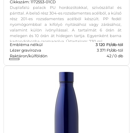
Cikkszám: 1172553-01CD
Duplafalú palack PU hordozótokkal, szívószállal és
pánttal. A belső rész 304-es rozsdamentes acélból, a külső
rész 201-es rozsdamentes acélból készült. PP fedél
nyomógombbal a kifolyó nyitásához vagy zárásához,
valamint külön ivónyílással. A tartalmát 6 órán át
melegen és 10 órán át hidegen tartja. Egyenként barna
kartondobozba csomagolva. Űrtartalom: 730 ml.
Embléma nélkül
3 120
Ft/db-tól
Lézer gravírozva
3 371 Ft/db-tól
Raktáron/külföldön
42
/
0
db