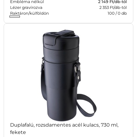
Embléma nélkül
2 149
Ft/db-tól
Lézer gravírozva
2 353 Ft/db-tól
Raktáron/külföldön
100
/
0
db
Duplafalú, rozsdamentes acél kulacs, 730 ml,
fekete