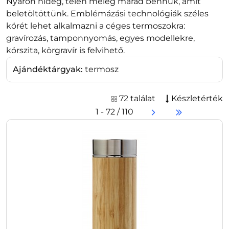
Nyáron hideg, télen meleg marad bennük, amit
beletöltöttünk. Emblémázási technológiák széles
körét lehet alkalmazni a céges termoszokra:
gravírozás, tamponnyomás, egyes modellekre,
körszita, körgravír is felvihető.
Ajándéktárgyak:
termosz
72 találat
Készletérték
1 - 72 / 110