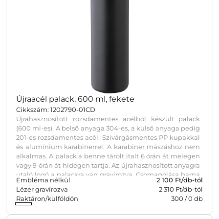
Újraacél palack, 600 ml, fekete
Cikkszám: 1202790-01CD
Újrahasznosított rozsdamentes acélból készült palack
(600 ml-es). A belső anyaga 304-es, a külső anyaga pedig
201-es rozsdamentes acél. Szivárgásmentes PP kupakkal
és alumínium karabinerrel. A karabiner mászáshoz nem
alkalmas. A palack a benne tárolt italt 6 órán át melegen
vagy 9 órán át hidegen tartja. Az újrahasznosított anyagra
utaló logó a palackra van gravírozva. Csomagolása barna
Embléma nélkül
2 100
Ft/db-tól
papírdoboz.
Lézer gravírozva
2 310 Ft/db-tól
Raktáron/külföldön
300
/
0
db