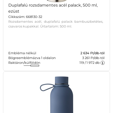
Duplafalú rozsdamentes acél palack, 500 ml,
ezüst
Cikkszám: 668130-32
Rozsdamentes acél, duplafalú palack bambuszbetétes,
csavaros kupakkal. Űrtartalom: 500 ml.
Embléma nélkül
2 634
Ft/db-tól
Bögreemblémázva 1 oldalon
3 261 Ft/db-tól
Raktáron/külföldön
119
/
1 972
db