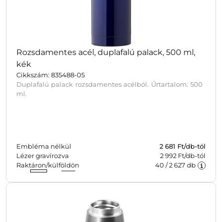
Rozsdamentes acél, duplafalú palack, 500 ml,
kék
Cikkszám: 835488-05
Duplafalú palack rozsdamentes acélból. Űrtartalom: 500
ml.
Embléma nélkül
2 681
Ft/db-tól
Lézer gravírozva
2 992 Ft/db-tól
Raktáron/külföldön
40
/
2 627
db