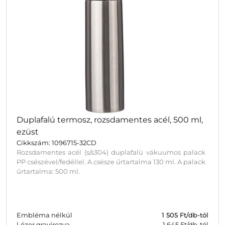
Duplafalú termosz, rozsdamentes acél, 500 ml,
ezüst
Cikkszám: 1096715-32CD
Rozsdamentes acél (s/s304) duplafalú vákuumos palack
PP csészével/fedéllel. A csésze űrtartalma 130 ml. A palack
űrtartalma: 500 ml.
Embléma nélkül
1 505
Ft/db-tól
Lézer gravírozva
1 645 Ft/db-tól