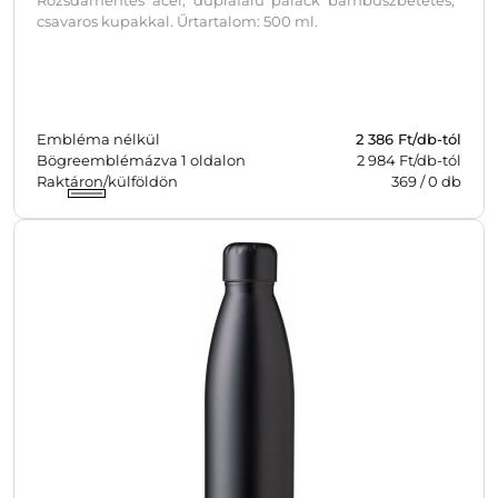
csavaros kupakkal. Űrtartalom: 500 ml.
Embléma nélkül
2 386
Ft/db-tól
Bögreemblémázva 1 oldalon
2 984 Ft/db-tól
Raktáron/külföldön
369
/
0
db