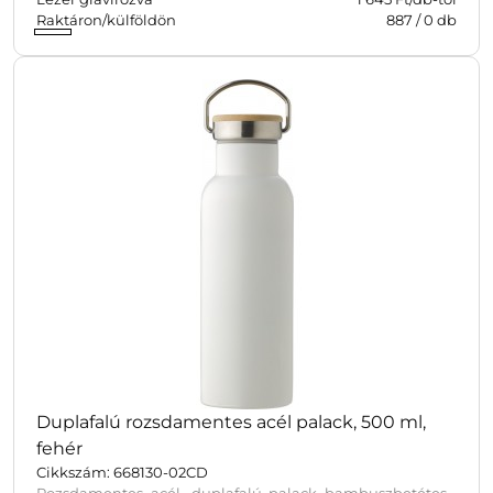
Raktáron/külföldön
887
/
0
db
Duplafalú rozsdamentes acél palack, 500 ml,
fehér
Cikkszám: 668130-02CD
Rozsdamentes acél, duplafalú palack bambuszbetétes,