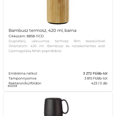
Bambusz termosz, 420 ml, barna
Cikkszám: 8858-11CD
Duplafalú, vákuumos termosz fém teaszűrővel.
Űrtartalom: 420 ml. Bambusz és rozsdamentes acél.
Csomagolása fehér papírdoboz.
Embléma nélkül
3 272
Ft/db-tól
Tamponnyomva
3 815 Ft/db-tól
Raktáron/külföldön
423
/
0
db