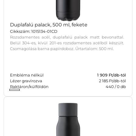
Duplafalú palack, 500 ml, fekete
Cikkszám: 1015134-01CD
Rozsdamentes acél, duplafalú palack matt bevonattal.
Belül 304-es, kívül 201-es rozsdamentes acélból készült.
Csomagolása barna papírdoboz. Űrtartalom: 500 ml.
Embléma nélkül
1 909
Ft/db-tól
Lézer gravírozva
2 185 Ft/db-tól
Raktáron/külföldön
440
/
0
db