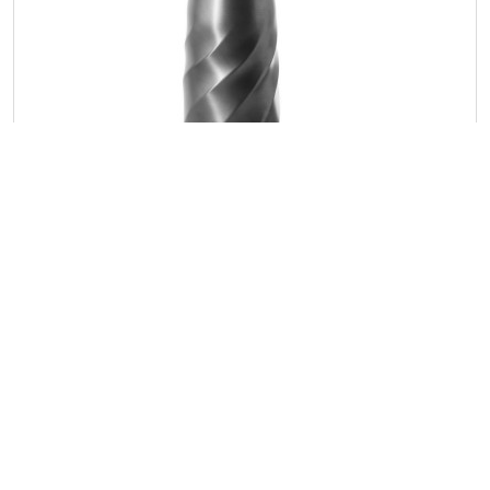
Brandcharger Vortex Vita palack, 500 ml,
sötétszürke
Cikkszám: 1163676-411
A Vortex Vita egy prémium vákuumos utazópalack,
amely ötvözi a luxust a fenntarthatósággal, és
újrahasznosított 304 rozsdamentes acélból készült.
Elegáns kialakítása, szivárgásmentes csavaros fedele és
ergonomikus formája stílusos, környezettudatos
választást tesz lehetővé. A Coppertech szigeteléssel
ellátott palack fokozott teljesítményt nyújt: a jeges
Embléma nélkül
4 548
Ft/db-tól