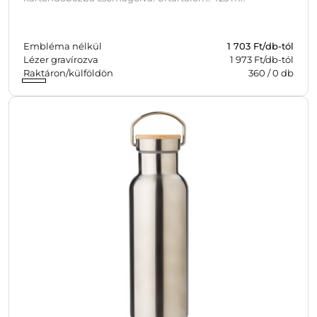
Embléma nélkül
1 703
Ft/db-tól
Lézer gravírozva
1 973 Ft/db-tól
Raktáron/külföldön
360
/
0
db