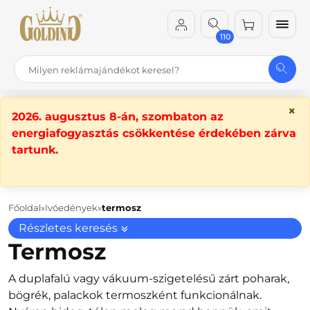
110
×
2026. augusztus 8-án, szombaton az
energiafogyasztás csökkentése érdekében zárva
tartunk.
Főoldal
Ivóedények
termosz
Részletes keresés
Termosz
A duplafalú vagy vákuum-szigetelésű zárt poharak,
bögrék, palackok termoszként funkcionálnak.