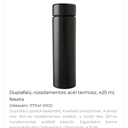
Duplafalú, rozsdamentes acél termosz, 425 ml,
fekete
Cikkszám: 1171141-01CD
Duplafalú palack beépített, kivehető teaszűrővel. A belső
rész 304-es rozsdamentes acélból, a külső rész 201-es
rozsdamentes acélból készült. Egyenként barna
kartondobozba csomagolva. Űrtartalom: 425 ml.