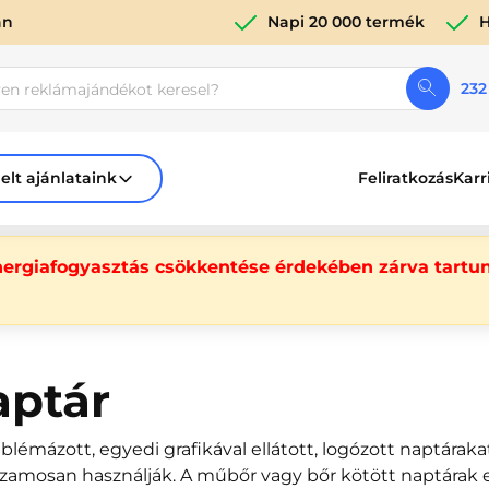
án
Napi 20 000 termék
H
232
elt ajánlataink
Feliratkozás
Karr
nergiafogyasztás csökkentése érdekében zárva tartun
aptár
lémázott, egyedi grafikával ellátott, logózott naptáraka
zamosan használják. A műbőr vagy bőr kötött naptárak 