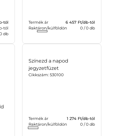
b-tól
Termék ár
6 457
Ft/db-tól
b-tól
Raktáron/külföldön
0
/
0
db
0
db
ld
Színezd a napod
jegyzetfüzet
Cikkszám: 530100