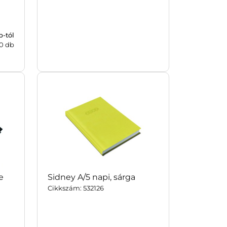
b-tól
0
db
Termék ár
1 274
Ft/db-tól
Raktáron/külföldön
0
/
0
db
e
Sidney A/5 napi, sárga
Cikkszám: 532126