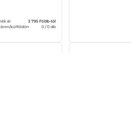
mék ár
3 795
Ft/db-tól
Termék ár
4 644
Ft/d
táron/külföldön
0
/
0
db
Raktáron/külföldön
0
/
ney B/6 heti, lila
Sidney B/6 heti, türkiz
szám: 541122
Cikkszám: 541124