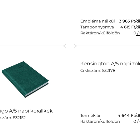
Embléma nélkül
3 965
Ft/d
Tamponnyomva
4 615 Ft/d
mék ár
2 492
Ft/db-tól
Raktáron/külföldön
0
/
táron/külföldön
0
/
0
db
go A/5 napi korallkék
Kensington A/5 napi zöl
szám: 532152
Cikkszám: 532178