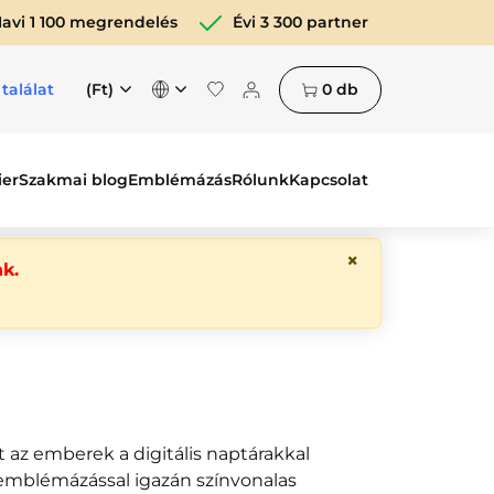
avi 1 100 megrendelés
Évi 3 300 partner
(Ft)
0
db
 találat
ier
Szakmai blog
Emblémázás
Rólunk
Kapcsolat
×
k.
t az emberek a digitális naptárakkal
emblémázással igazán színvonalas