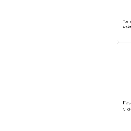
Ter
Rak
Fas
Cik