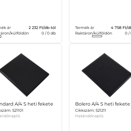
mék ár
2 232
Ft/db-tól
Termék ár
4 758
Ft/d
táron/külföldön
0
/
0
db
Raktáron/külföldön
0
/
ndard A/4 S heti fekete
Bolero A/4 S heti fekete
szám: 521101
Cikkszám: 521211
áridőnapló.
Határidőnapló.