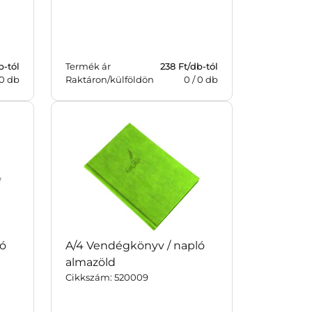
b-tól
Termék ár
238
Ft/db-tól
0
db
Raktáron/külföldön
0
/
0
db
ló
A/4 Vendégkönyv / napló
almazöld
Cikkszám: 520009