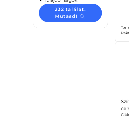
Tulajdonságok
232 találat.
Mutasd!
Ter
Rak
Szí
cer
Cik