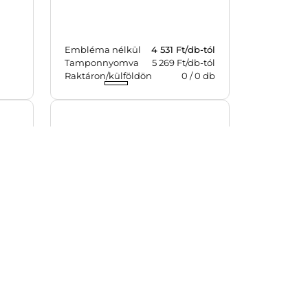
b-tól
Embléma nélkül
4 531
Ft/db-tól
0
db
Tamponnyomva
5 269 Ft/db-tól
Raktáron/külföldön
0
/
0
db
Sidney B/6 heti, sárga
Cikkszám: 541126