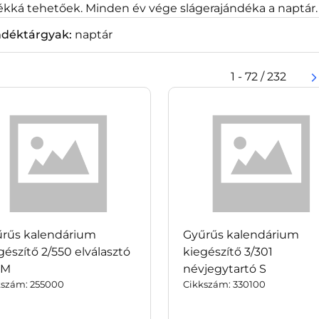
ékká tehetőek. Minden év vége slágerajándéka a naptár.
ndéktárgyak:
naptár
1 - 72 / 232
rűs kalendárium
Gyűrűs kalendárium
gészítő 2/550 elválasztó
kiegészítő 3/301
 M
névjegytartó S
kszám: 255000
Cikkszám: 330100