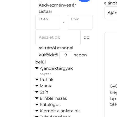
ajánd
Kedvezményes ár
Listaár
Ajá
Ft-tól
Ft-ig
-
Készlet db
db
raktárról azonnal
külföldről
napon
belül
Ajándéktárgyak
naptár
Ruhák
Márka
Gyű
Szín
kie
Emblémázás
lap
Katalógus
Cik
Kiemelt ajánlataink