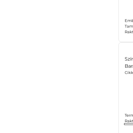
Emb
Tam
Rak
Szí
Bar
Cik