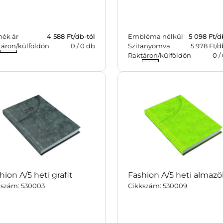
mék ár
4 588
Ft/db-tól
Embléma nélkül
5 098
Ft/d
táron/külföldön
0
/
0
db
Szitanyomva
5 978 Ft/d
Raktáron/külföldön
0
/
hion A/5 heti grafit
Fashion A/5 heti almazö
kszám: 530003
Cikkszám: 530009