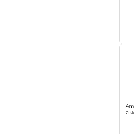
Ter
Rak
Ami
Cikk