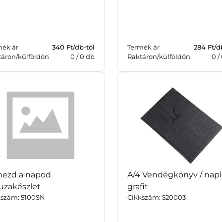
mék ár
340
Ft/db-tól
Termék ár
284
Ft/d
táron/külföldön
0
/
0
db
Raktáron/külföldön
0
/
nezd a napod
A/4 Vendégkönyv / nap
uzakészlet
grafit
kszám: 5100SN
Cikkszám: 520003