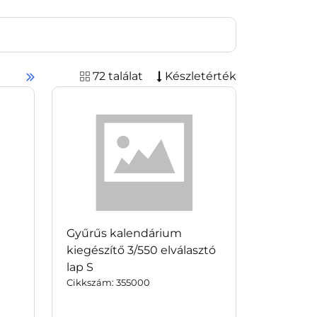
72 találat
Készletérték
Gyűrűs kalendárium
kiegészítő 3/550 elválasztó
lap S
Cikkszám: 355000