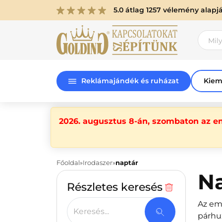
5.0 átlag 1257 vélemény alapj
Reklámajándék és ruházat
Kiem
2026. augusztus 8-án, szombaton az e
Főoldal
Irodaszer
naptár
N
Részletes keresés
Az emb
Keresés...
párhu