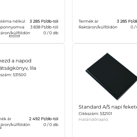
léma nélkül
3 285
Ft/db-tól
Termék ár
3 285
Ft/d
ponnyomva
3 838 Ft/db-tól
Raktáron/külföldön
0
/
táron/külföldön
0
/
0
db
nezd a napod
Standard A/5 napi feket
Cikkszám: 532101
átságkönyv, lila
Határidőnapló.
kszám: 531500