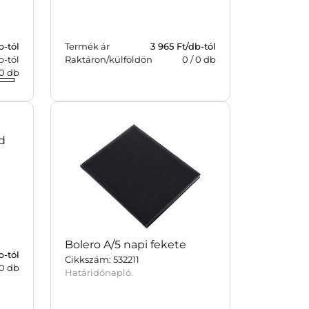
b-tól
Termék ár
3 965
Ft/db-tól
b-tól
Raktáron/külföldön
0
/
0
db
0
db
d
Bolero A/5 napi fekete
Cikkszám: 532211
Határidőnapló.