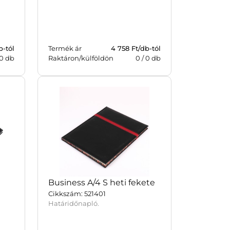
b-tól
Termék ár
4 758
Ft/db-tól
0
db
Raktáron/külföldön
0
/
0
db
Business A/4 S heti fekete
Cikkszám: 521401
Határidőnapló.