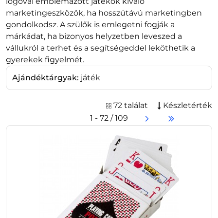
logóval emblémázott játékok kiváló
marketingeszközök, ha hosszútávú marketingben
gondolkodsz. A szülők is emlegetni fogják a
márkádat, ha bizonyos helyzetben leveszed a
vállukról a terhet és a segítségeddel leköthetik a
gyerekek figyelmét.
Ajándéktárgyak:
játék
72 találat
Készletérték
1 - 72 / 109