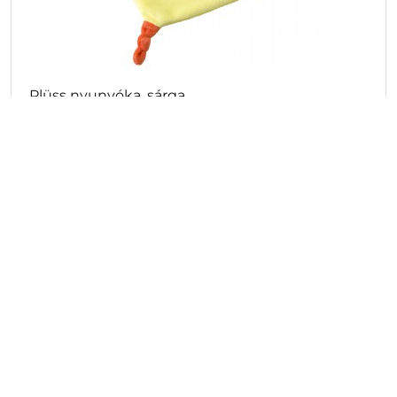
Plüss nyunyóka, sárga
Cikkszám: 6474-06CD
Plüss állatfigurás alvóka, szundikendő. Emblémázásra
alkalmas címkét tartalmaz.
Embléma nélkül
1 263
Ft/db-tól
Tamponnyomva
1 389 Ft/db-tól
Raktáron/külföldön
415
/
0
db