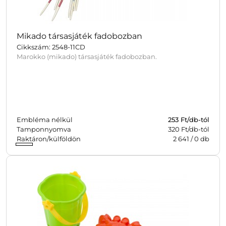
Mikado társasjáték fadobozban
Cikkszám: 2548-11CD
Marokko (mikado) társasjáték fadobozban.
Embléma nélkül
253
Ft/db-tól
Tamponnyomva
320 Ft/db-tól
Raktáron/külföldön
2 641
/
0
db