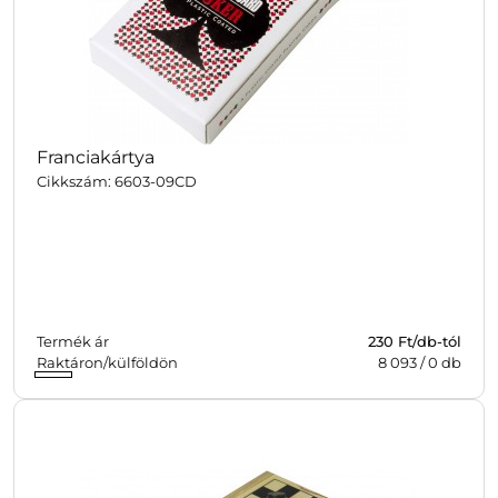
Franciakártya
Cikkszám: 6603-09CD
Termék ár
230
Ft/db-tól
Raktáron/külföldön
8 093
/
0
db