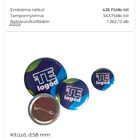
Embléma nélkül
426
Ft/db-tól
Tamponnyomva
543 Ft/db-tól
Raktáron/külföldön
1 262
/
0
db
Kitűző, d:58 mm