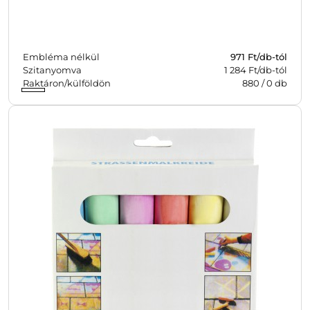
Embléma nélkül
971
Ft/db-tól
Szitanyomva
1 284 Ft/db-tól
Raktáron/külföldön
880
/
0
db