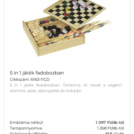
5 in 1 játék fadobozban
Cikkszám: 6163-11CD
5 in 1 játék fadobozban. Tartalma: Ki nevet a végén?,
dominó, sakk, dámajáték és mikádó.
Embléma nélkül
1 097
Ft/db-tól
Tamponnyomva
1 268 Ft/db-tól
Raktáron/külföldön
858
/
0
db