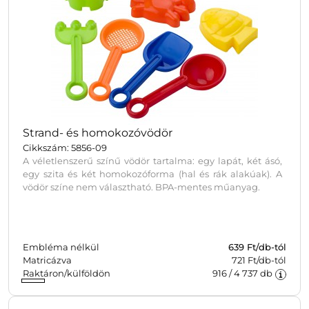
Strand- és homokozóvödör
Cikkszám: 5856-09
A véletlenszerű színű vödör tartalma: egy lapát, két ásó,
egy szita és két homokozóforma (hal és rák alakúak). A
vödör színe nem választható. BPA-mentes műanyag.
Embléma nélkül
639
Ft/db-tól
Matricázva
721 Ft/db-tól
Raktáron/külföldön
916
/
4 737
db