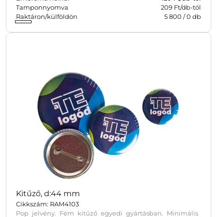
Tamponnyomva
209 Ft/db-tól
Raktáron/külföldön
5 800
/
0
db
Kitűző, d:44 mm
Cikkszám: RAM4103
Pop jelvény. Fém kitűző egyedi gyártásban. Minimális