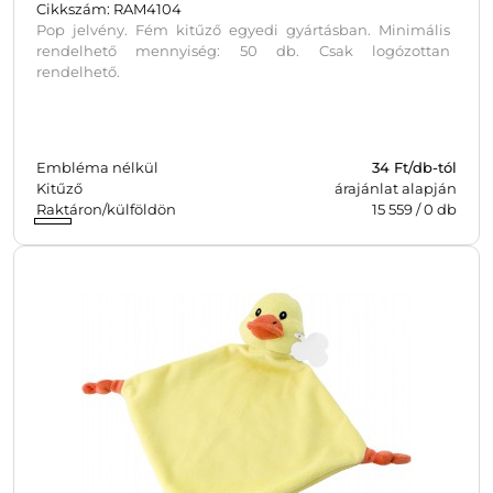
Cikkszám: RAM4104
Pop jelvény. Fém kitűző egyedi gyártásban. Minimális
rendelhető mennyiség: 50 db. Csak logózottan
rendelhető.
Embléma nélkül
34
Ft/db-tól
Kitűző
árajánlat alapján
Raktáron/külföldön
15 559
/
0
db