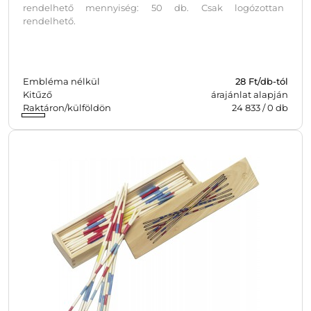
rendelhető mennyiség: 50 db. Csak logózottan
rendelhető.
Embléma nélkül
28
Ft/db-tól
Kitűző
árajánlat alapján
Raktáron/külföldön
24 833
/
0
db