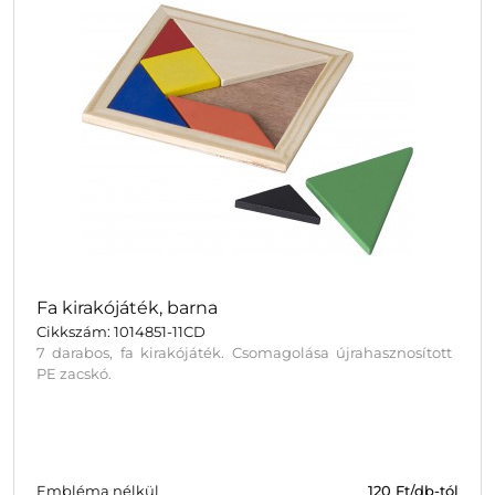
Fa kirakójáték, barna
Cikkszám: 1014851-11CD
7 darabos, fa kirakójáték. Csomagolása újrahasznosított
PE zacskó.
Embléma nélkül
120
Ft/db-tól