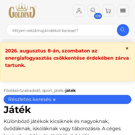
109
×
2026. augusztus 8-án, szombaton az
energiafogyasztás csökkentése érdekében zárva
tartunk.
Főoldal
Szabadidő, sport, játék
játék
Részletes keresés
Játék
Különböző játékok kicsiknek és nagyoknak,
óvódáknak, iskoláknak vagy táborozásra. A céges