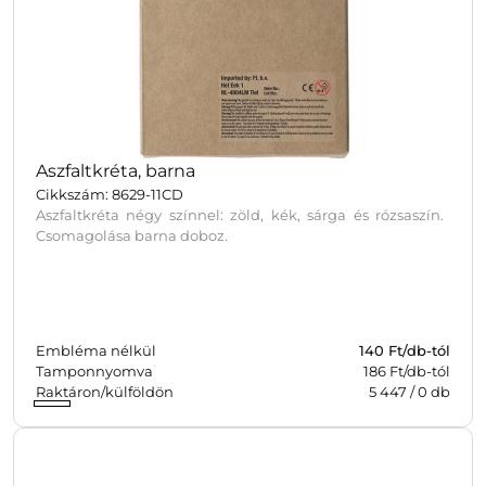
Aszfaltkréta, barna
Cikkszám: 8629-11CD
Aszfaltkréta négy színnel: zöld, kék, sárga és rózsaszín.
Csomagolása barna doboz.
Embléma nélkül
140
Ft/db-tól
Tamponnyomva
186 Ft/db-tól
Raktáron/külföldön
5 447
/
0
db