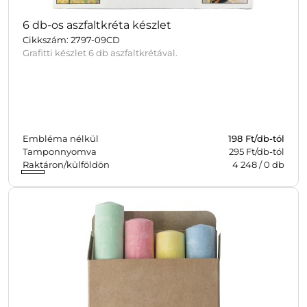
6 db-os aszfaltkréta készlet
Cikkszám: 2797-09CD
Grafitti készlet 6 db aszfaltkrétával.
Embléma nélkül
198
Ft/db-tól
Tamponnyomva
295 Ft/db-tól
Raktáron/külföldön
4 248
/
0
db