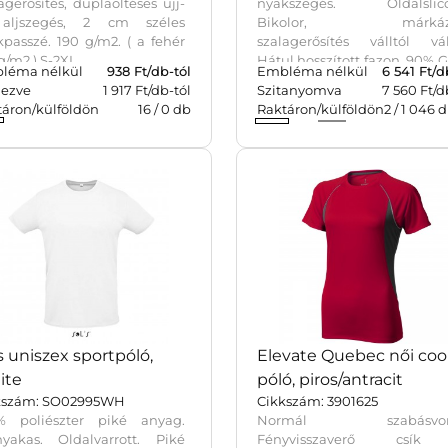
agerősítés, duplaöltéses ujj-
nyakszegés. Oldalslicc
aljszegés, 2 cm széles
Bikolor, márkázo
passzé. 190 g/m2. ( a fehér
szalagerősítés válltól vál
g/m2,) S-2XL.
Hátul hosszított fazon. 90% 
léma nélkül
938
Ft/db-tól
Embléma nélkül
6 541
Ft/d
tanúsítvánnyal rendelk
ezve
1 917 Ft/db-tól
Szitanyomva
7 560 Ft/d
újrahasznosított poliészterbő
táron/külföldön
16
/
0
db
Raktáron/külföldön
2
/
1 046
d
10% elasztánból, 160 g/m2.
s uniszex sportpóló,
Elevate Quebec női cool
ite
póló, piros/antracit
kszám: SO02995WH
Cikkszám: 3901625
% poliészter piké anyag.
Normál szabásvona
nyakas. Oldalvarrott. Piké
Fényvisszaverő csí