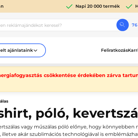
án
Napi 20 000 termék
H
76
elt ajánlataink
Feliratkozás
Karr
nergiafogyasztás csökkentése érdekében zárva tartun
zálas
shirt, póló, kevertsz
ertszálas vagy műszálas póló előnye, hogy könnyebben m
t, illetve akár szublimációs technológiával is emblémáz