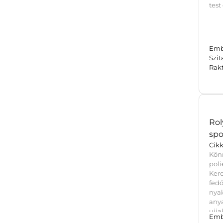
test
Emb
Szi
Rak
Rol
spo
Cik
Kön
pol
Ker
fed
nya
any
ujja
Emb
an