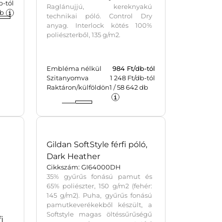
b-tól
Raglánujjú, kereknyakú
b
technikai póló. Control Dry
anyag. Interlock kötés 100%
poliészterből, 135 g/m2.
Embléma nélkül
984
Ft/db-tól
Szitanyomva
1 248 Ft/db-tól
Raktáron/külföldön
1
/
58 642
db
Gildan SoftStyle férfi póló,
Dark Heather
Cikkszám: GI64000DH
35% gyűrűs fonású pamut és
65% poliészter, 150 g/m2 (fehér:
145 g/m2). Puha, gyűrűs fonású
pamutkeverékekből készült, a
Softstyle magas öltéssűrűségű
i