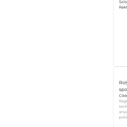
Szi
Eltá
Rak
Rol
spo
Cik
Ra
tec
any
poli