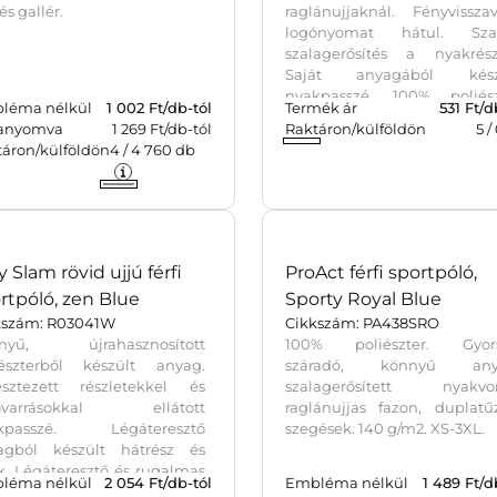
 és gallér.
raglánujjaknál. Fényvissza
logónyomat hátul. Sza
szalagerősítés a nyakrész
Saját anyagából kész
nyakpasszé. 100% poliész
léma nélkül
1 002
Ft/db-tól
Termék ár
531
Ft/d
háló. Cool Fit. 145 g/m2.
tanyomva
1 269 Ft/db-tól
Raktáron/külföldön
5
/
táron/külföldön
4
/
4 760
db
y Slam rövid ujjú férfi
ProAct férfi sportpóló,
rtpóló, zen Blue
Sporty Royal Blue
kszám: R03041W
Cikkszám: PA438SRO
nyű, újrahasznosított
100% poliészter. Gyor
iészterből készült anyag.
száradó, könnyű any
esztezett részletekkel és
szalagerősített nyakvon
ővarrásokkal ellátott
raglánujjas fazon, duplatű
kpasszé. Légáteresztő
szegések. 140 g/m2. XS-3XL.
agból készült hátrész és
k. Légáteresztő és rugalmas
léma nélkül
2 054
Ft/db-tól
Embléma nélkül
1 489
Ft/d
yagok kombinációja.