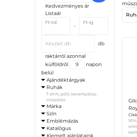
műszá
Kedvezményes ár
Listaár
Ruh
Ft-tól
Ft-ig
-
Készlet db
db
raktárról azonnal
külföldről
napon
belül
Ajándéktárgyak
Ruhák
T-shirt, póló, kevertszálas,
műszálas
Gil
Márka
Roy
Szín
Cik
Emblémázás
50%
elő
Katalógus
ke
Kiemelt ajánlataink