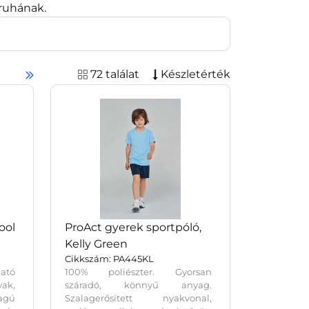
aruhának.
72 találat
Készletérték
ool
ProAct gyerek sportpóló,
Kelly Green
Cikkszám: PA445KL
ható
100% poliészter. Gyorsan
yak,
száradó, könnyű anyag.
agú
Szalagerősített nyakvonal,