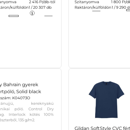
tanyomva
2 416 Ft/db-tól
Szitanyomva
1 800 Ft/d
volítható címke.
táron/külföldön
1
/
20 307
db
Raktáron/külföldön
1
/
9 290
d
y Bahrain gyerek
rtpóló, Solid black
kszám: K04073O
glánujjú, kereknyakú
hnikai póló. Control Dry
ag. Interlock kötés 100%
észterből, 135 g/m2.
Gildan SoftStyle CVC férf