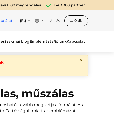
avi 1 100 megrendelés
Évi 3 300 partner
(Ft)
0
db
 találat
ier
Szakmai blog
Emblémázás
Rólunk
Kapcsolat
×
k.
álas, műszálas
osható, tovább megtartja a formáját és a
ható. Tartósságuk miatt az emblémázott