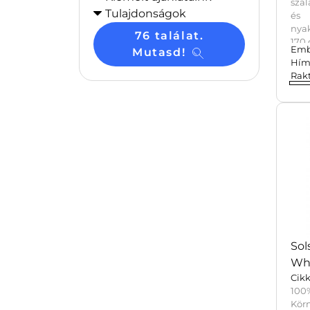
szal
Tulajdonságok
és 
nyak
76 találat.
170 
Emb
Mutasd!
Hím
Rak
Sol
Wh
Cik
100
Kör