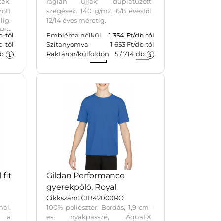
ek.
raglán ujjak, duplatűzött
tt
szegések. 140 g/m2. 6/8 évestől
lig.
12/14 éves méretig.
GRS-
b-tól
Embléma nélkül
1 354
Ft/db-tól
ező
b-tól
Szitanyomva
1 653 Ft/db-tól
l és
b
Raktáron/külföldön
5
/
714
db
 fit
Gildan Performance
gyerekpóló, Royal
Cikkszám: GIB42000RO
l.
100% poliészter. Bordás, 1,9 cm-
k a
es nyakpasszé, AquaFX