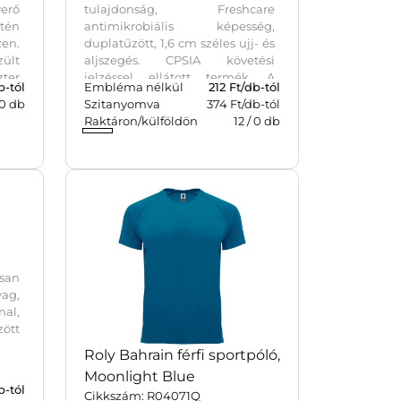
verő
tulajdonság, Freshcare
tén
antimikrobiális képesség,
en.
duplatűzött, 1,6 cm széles ujj- és
ült
aljszegés. CPSIA követési
ter
jelzéssel ellátott termék. A
b-tól
Embléma nélkül
212
Ft/db-tól
Safety Green szín megfelel a
0
db
Szitanyomva
374 Ft/db-tól
ANSI/ISEA 107 jól láthatósági
Raktáron/külföldön
12
/
0
db
standardnak. 170 g/m2 (161
g/m2). XS-XL.
san
ag,
al,
zött
Roly Bahrain férfi sportpóló,
Moonlight Blue
b-tól
Cikkszám: R04071Q