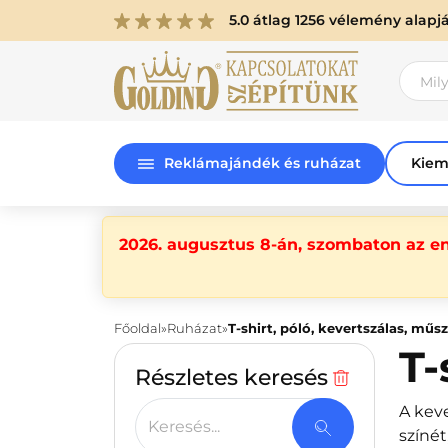
5.0 átlag 1256 vélemény alapj
Reklámajándék és ruházat
Kiem
2026. augusztus 8-án, szombaton az e
Főoldal
Ruházat
T-shirt, póló, kevertszálas, műs
T-
Részletes keresés
A kev
Keresés...
színé