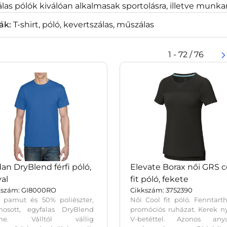
las pólók kiválóan alkalmasak sportolásra, illetve munk
ák:
T-shirt, póló, kevertszálas, műszálas
1 - 72 / 76
dan DryBlend férfi póló,
Elevate Borax női GRS c
al
fit póló, fekete
kszám: GI8000RO
Cikkszám: 3752390
 pamut és 50% poliészter,
Női Cool fit póló. Fenntart
mosott, egyfalas DryBlend
promóciós ruházat. Kerek n
lme. Válltól vállig
V-betéttel. Azonos any