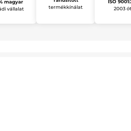
Tanúsított
ISO 9001:
% magyar
termékkínálat
2003 ó
ádi vállalat
hírlevelünkre!
aradj le egyetlen