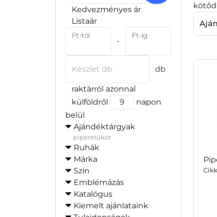
kötődi
Kedvezményes ár
Listaár
Ajá
Ft-tól
Ft-ig
-
Készlet db
db
raktárról azonnal
külföldről
napon
belül
Ajándéktárgyak
piperetükör
Ruhák
Márka
Pip
Szín
Cikk
Emblémázás
Katalógus
Kiemelt ajánlataink