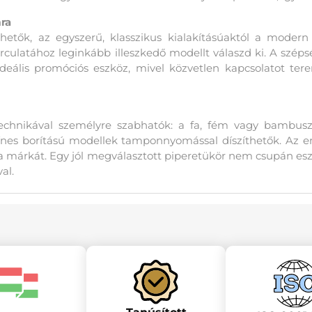
ra
etők, az egyszerű, klasszikus kialakításúaktól a modern L
culatához leginkább illeszkedő modellt válaszd ki. A szépség
deális promóciós eszköz, mivel közvetlen kapcsolatot te
chnikával személyre szabhatók: a fa, fém vagy bambusz f
zínes borítású modellek tamponnyomással díszíthetők. Az
 a márkát. Egy jól megválasztott piperetükör nem csupán esz
al.