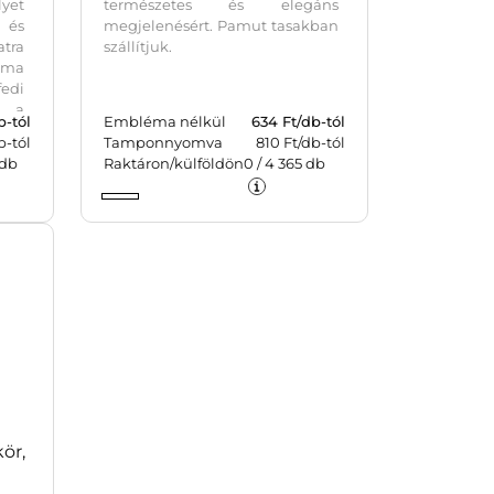
yet
természetes és elegáns
 és
megjelenésért. Pamut tasakban
tra
szállítjuk.
ma
edi
n a
b-tól
Embléma nélkül
634
Ft/db-tól
szi,
b-tól
Tamponnyomva
810 Ft/db-tól
agy
db
Raktáron/külföldön
0
/
4 365
db
yors
lust
okos
ör,