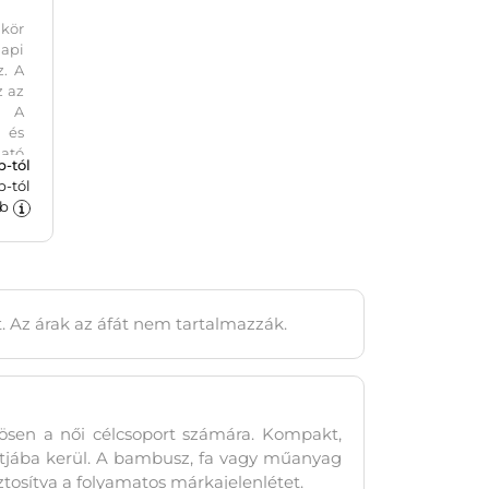
kör
pi
. A
z az
. A
a és
ató
b-tól
b-tól
b
t. Az árak az áfát nem tartalmazzák.
nösen a női célcsoport számára. Kompakt,
ntjába kerül. A bambusz, fa vagy műanyag
ztosítva a folyamatos márkajelenlétet.