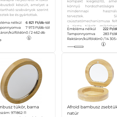
kompakt kiegészítő, amel
buszból készült, amelyet a
könnyű hordozhatóságra
tartható szabványok szerint
mindennapi használa
eztek be és gyártottak.
terveztek. Si
csúsztatómechanizmusa felf
léma nélkül
6 821
Ft/db-tól
a tiszta tükröt, miközbe
ponnyomva
7 973 Ft/db-tól
Embléma nélkül
222
Ft/d
karcsú kialakítás lehetővé te
táron/külföldön
0
/
2 462
db
Tamponnyomva
283 Ft/d
hogy bármilyen táskában v
Raktáron/külföldön
0
/
14 305
zsebben elférjen. Ideális g
igazításokhoz útközben, stí
és funkcionalitást ötvöz egy 
kialakításban.
busz tükör, barna
Afroid bambusz zsebtük
szám: 971862-11
natúr