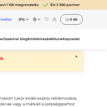
avi 1 100 megrendelés
Évi 3 300 partner
(Ft)
0
db
 találat
ier
Szakmai blog
Emblémázás
Rólunk
Kapcsolat
×
k.
ázott tükör kiváló eszköz reklámozásra,
yoknak vagy a márkád a szépségiparhoz