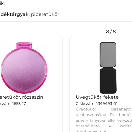
k.
ndéktárgyak:
piperetükör
1 - 8 / 8
eretükör, rózsaszín
Üvegtükör, fekete
szám: 1658-17
Cikkszám: 1349493-01
Üvegtükör összehajtha
újrahasznosított PU borítás
amely kinyitva álló helyze
használható. A borítá
dombornyomott,