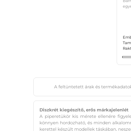
Ba
egy
Emb
Tam
Rak
A feltüntetett árak és termékadatok
Diszkrét kiegészítő, erős márkajelenlét
A piperetükör kis mérete ellenére figye
könnyen hordozható, és minden alkalomma
kerettel készült modellek táskában, neszes