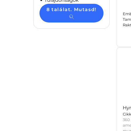
Tulajdonságok
8 találat. Mutasd!
Emb
Tam
Rak
Hyr
Cik
360
ame
mun