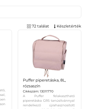
72 találat
Készletérték
Puffer piperetáska, 8L,
rózsaszín
tó,
Cikkszám: 13011770
sal,
A Puffer felakasztható
tben
piperetáska GRS tanúsítvánnyal
son
rendelkező újrahasznosított