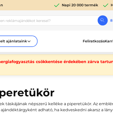
án
Napi 20 000 termék
H
8
elt ajánlataink
Feliratkozás
Karr
nergiafogyasztás csökkentése érdekében zárva tartun
peretükör
ek táskájának népszerű kelléke a piperetükör. Az emblém
 ajándéktárgyként adható, ha kedveskedni akarsz a lán