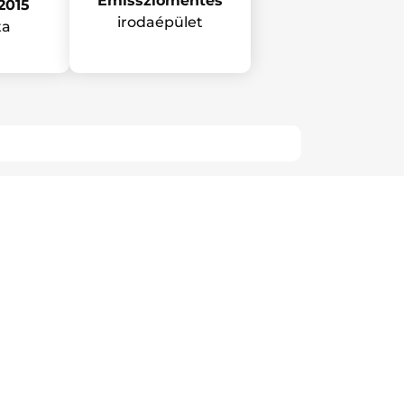
Emissziómentes
2015
irodaépület
ta
KÉREM!