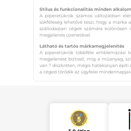
Stílus és funkcionalitás minden alkalom
A piperetükrök számos változatban elérh
sokféleség lehetővé teszi, hogy a márka ar
szállodaipari cégek számára különösen i
megjelenés üzenetével.
Látható és tartós márkamegjelenítés
A piperetükrök többféle emblémázási te
megjelenést biztosít, míg a műanyag, s
van ? diszkréten, mégis hatékonyan építi
a céged törődik az ügyfelei mindennapjaiv