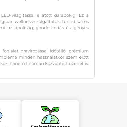
ED-világítással ellátott darabokig. Ez a
ipar, wellness-szolgáltatók, turisztikai és
remt az ápoltság, gondoskodás és igényes
oglalat gravírozással időtálló, prémium
 embléma minden használatkor szem előtt
köz, hanem finoman közvetített üzenet is: