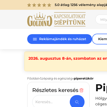
5.0 átlag 1256 vélemény alapj
Reklámajándék és ruházat
Kiem
2026. augusztus 8-án, szombaton az e
Főoldal
Szépség és egészség
piperetükör
Pi
Részletes keresés
Hölgy
Keresés...
céges