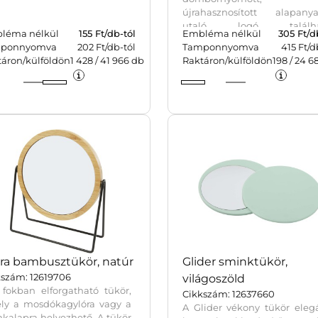
újrahasznosított alapanya
utaló logó találha
léma nélkül
155
Ft/db-tól
Embléma nélkül
305
Ft/d
Papírtasakba csomagolva.
ponnyomva
202 Ft/db-tól
Tamponnyomva
415 Ft/d
táron/külföldön
1 428
/
41 966
db
Raktáron/külföldön
198
/
24 6
ra bambusztükör, natúr
Glider sminktükör,
kszám: 12619706
világoszöld
 fokban elforgatható tükör,
Cikkszám: 12637660
ly a mosdókagylóra vagy a
A Glider vékony tükör eleg
kalapra helyezhető. A tükör