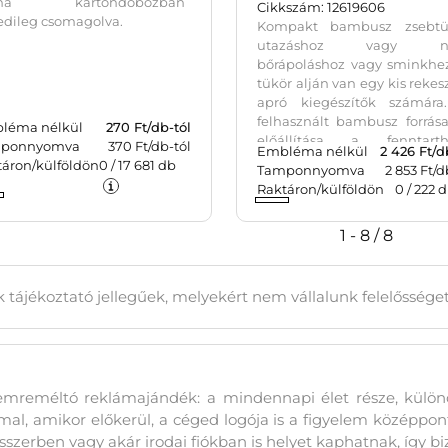
rna kartondobozban
Cikkszám: 12619606
edileg csomagolva.
Kompakt bambusz zsebtü
utazáshoz vagy na
bőrápoláshoz vagy sminkhez
tükör alján van egy kis rekes
apró kiegészítők számára
felhasznált bambusz forrás
léma nélkül
270
Ft/db-tól
előállítása a fenntarth
ponnyomva
370 Ft/db-tól
Embléma nélkül
2 426
Ft/d
szabványok szerint történik.
táron/külföldön
0
/
17 681
db
Tamponnyomva
2 853 Ft/d
Raktáron/külföldön
0
/
222
d
1 - 8 / 8
 tájékoztató jellegűek, melyekért nem vállalunk felelőssége
lemreméltó reklámajándék: a mindennapi élet része, külö
l, amikor előkerül, a céged logója is a figyelem középpo
szerben vagy akár irodai fiókban is helyet kaphatnak, így bi