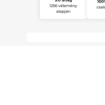
5.0 átlag
100
1256 vélemény
csal
alapján
Iratkozz fel a 
Kérd hírlevelünket, hogy ne m
akciónkról sem!