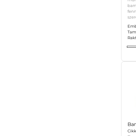
bam
fenn
szer
Emb
Tam
Rak
Bam
Cikk