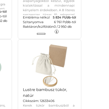
alapanyagokból készül, egyedi
gra
kialakítással a mindennapi
tó.
kényelem érdekében. A 8 literes
b-tól
neszesszer tágas fő rekesszel
b-tól
Embléma nélkül
5 834
Ft/db-tól
rendelkezik, hat belső zsebbel,
82
db
Szitanyomva
6 761 Ft/db-tól
két külső oldalzsebbel, valamint
Raktáron/külföldön
0
/
2 950
db
egy praktikus akasztóval, amely
ajtóra vagy törölközőtartóra
rögzíthető. A párnázott fogantyú
megkönnyíti a hordozást, míg a
jellegzetes puffer stílusú
párnázás egyszerre biztosít
védelmet és esztétikus
megjelenést. Könnyű és
vízlepergető kialakításának
köszönhetően utazás közben is
rendezetten és biztonságosan
tartja a legfontosabb
tisztálkodási kellékeket.
Lustre bambusz tükör,
natúr
Cikkszám: 12633406
áns,
Kerek tükör bambuszból a