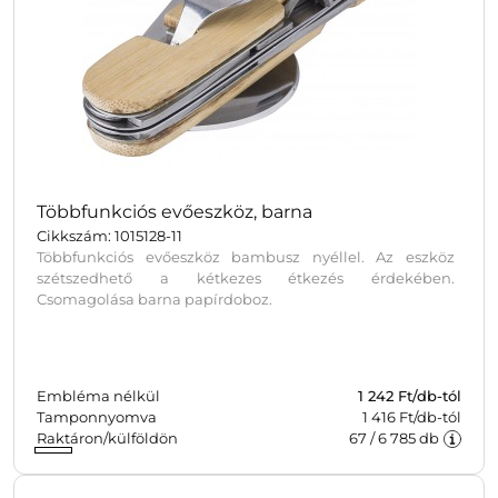
Többfunkciós evőeszköz, barna
Cikkszám: 1015128-11
Többfunkciós evőeszköz bambusz nyéllel. Az eszköz
szétszedhető a kétkezes étkezés érdekében.
Csomagolása barna papírdoboz.
Embléma nélkül
1 242
Ft/db-tól
Tamponnyomva
1 416 Ft/db-tól
Raktáron/külföldön
67
/
6 785
db