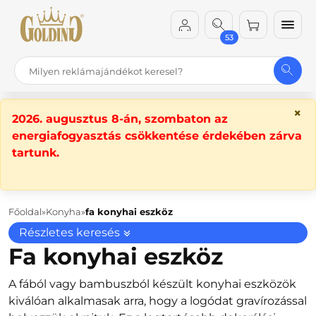
53
×
2026. augusztus 8-án, szombaton az
energiafogyasztás csökkentése érdekében zárva
tartunk.
Főoldal
Konyha
fa konyhai eszköz
Részletes keresés
Fa konyhai eszköz
A fából vagy bambuszból készült konyhai eszközök
kiválóan alkalmasak arra, hogy a logódat gravírozással