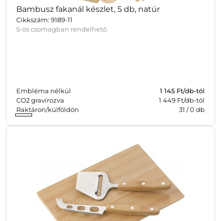
Bambusz fakanál készlet, 5 db, natúr
Cikkszám: 9189-11
5-ös csomagban rendelhető.
Embléma nélkül
1 145
Ft/db-tól
CO2 gravírozva
1 449 Ft/db-tól
Raktáron/külföldön
31
/
0
db