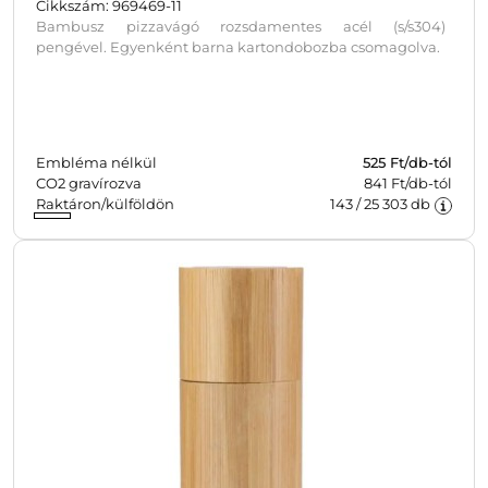
Cikkszám: 969469-11
Bambusz pizzavágó rozsdamentes acél (s/s304)
pengével. Egyenként barna kartondobozba csomagolva.
Embléma nélkül
525
Ft/db-tól
CO2 gravírozva
841 Ft/db-tól
Raktáron/külföldön
143
/
25 303
db