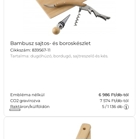
Bambusz sajtos- és boroskészlet
Cikkszám: 839567-11
Tartalma: dugóhúzó, bordugó, sajtreszelő és kés.
Embléma nélkül
6 986
Ft/db-tól
CO2 gravírozva
7 574 Ft/db-tól
Raktáron/külföldön
5
/
1 136
db