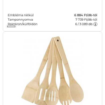
Embléma nélkül
6 884
Ft/db-tól
Tamponnyomva
7 739 Ft/db-tól
Raktáron/külföldön
6
/
3 089
db