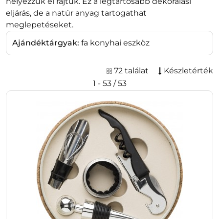
helyezzük el rajtuk. Ez a legtartósabb dekorálási
eljárás, de a natúr anyag tartogathat
meglepetéseket.
Ajándéktárgyak:
fa konyhai eszköz
72 találat
Készletérték
1 - 53 / 53