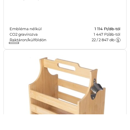
Embléma nélkül
1 114
Ft/db-tól
CO2 gravírozva
1 447 Ft/db-tól
Raktáron/külföldön
22
/
2 847
db