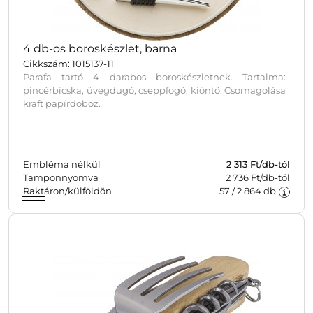
4 db-os boroskészlet, barna
Cikkszám: 1015137-11
Parafa tartó 4 darabos boroskészletnek. Tartalma:
pincérbicska, üvegdugó, cseppfogó, kiöntő. Csomagolása
kraft papírdoboz.
Embléma nélkül
2 313
Ft/db-tól
Tamponnyomva
2 736 Ft/db-tól
Raktáron/külföldön
57
/
2 864
db