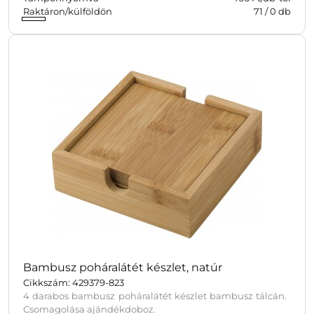
Raktáron/külföldön
71
/
0
db
Bambusz poháralátét készlet, natúr
Cikkszám: 429379-823
4 darabos bambusz poháralátét készlet bambusz tálcán.
Csomagolása ajándékdoboz.