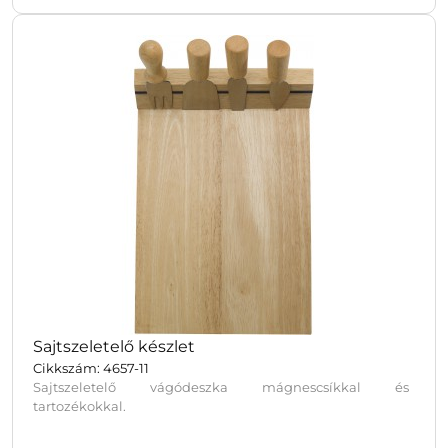
Sajtszeletelő készlet
Cikkszám: 4657-11
Sajtszeletelő vágódeszka mágnescsíkkal és
tartozékokkal.