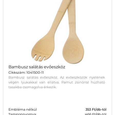
Bambusz salátás evőeszköz
Cikkszám: 1041500-11
Bambusz salátás evőeszköz. Az evőeszközök nyelének
végén lyukakkal van ellátva. Pamut zsinórral húzható
tasakba csomagolva érkezik.
Embléma nélkül
353
Ft/db-tól
Tamponnyomva
466 Ft/db-tól