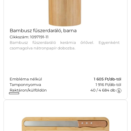
Bambusz fűszerdaráló, barna
Cikkszám: 1097191-11
Bambusz fűszerdaráló kerámia őrlővel. Egyenként
csomagolva nátronpapír dobozba.
Embléma nélkül
1 605
Ft/db-tól
Tamponnyomva
1 916 Ft/db-tól
Raktáron/külföldön
40
/
4 684
db