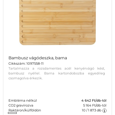
Bambusz vágódeszka, barna
Cikkszám: 1097558-11
Tartalmazza a rozsdamentes acél kenyérvágó kést,
bambusz nyéllel. Barna kartondobozba egyedileg
csomagolva érkezik.
Embléma nélkül
4 642
Ft/db-tól
CO2 gravírozva
5 164 Ft/db-tól
Raktáron/külföldön
10
/
1 873
db