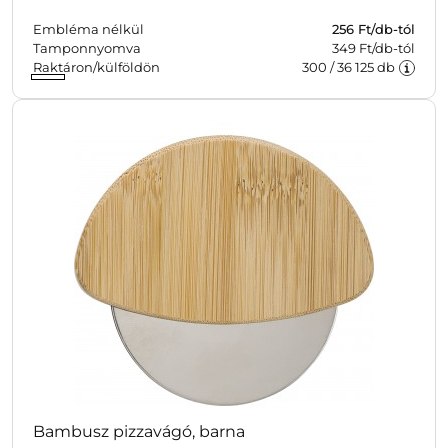
Embléma nélkül
256
Ft/db-tól
Tamponnyomva
349 Ft/db-tól
Raktáron/külföldön
300
/
36 125
db
Bambusz pizzavágó, barna