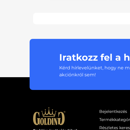
Iratkozz fel a 
Kérd hírlevelünket, hogy ne m
akciónkról sem!
Bejelentkezés
Termékkategór
Részletes kere