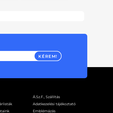
KÉREM!
Á.Sz.F., Szállítás
rlisták
Adatkezelési tájékoztató
ataink
Emblémázás