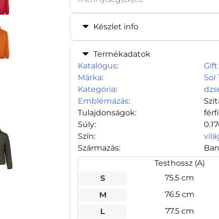
Készlet info
Termékadatok
Katalógus
:
Gift
Márka
:
Sol
Kategória
:
dzs
Emblémázás
:
Szi
Tulajdonságok:
férf
Súly:
0.1
Szín:
vil
Származás:
Ban
Testhossz (A)
75.5 cm
S
76.5 cm
M
77.5 cm
L