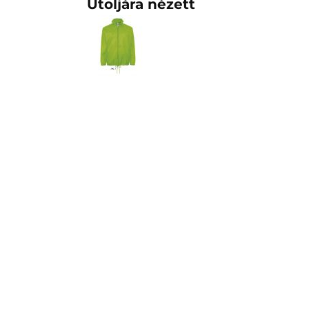
Utoljára nézett