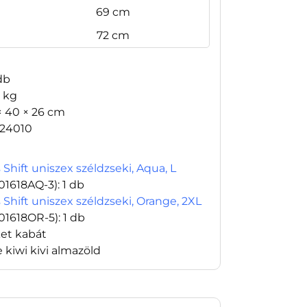
69 cm
72 cm
db
8 kg
× 40 × 26 cm
24010
 Shift uniszex széldzseki, Aqua, L
01618AQ-3)
: 1 db
 Shift uniszex széldzseki, Orange, 2XL
01618OR-5)
: 1 db
ket kabát
 kiwi kivi almazöld