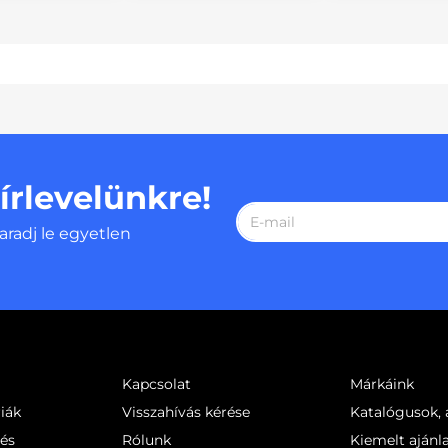
hírlevelünkre!
aradj le egyetlen
Kapcsolat
Márkáink
iák
Visszahívás kérése
Katalógusok, á
sés
Rólunk
Kiemelt ajánl