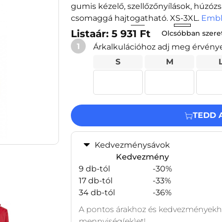
gumis kézelő, szellőzőnyílások, húzózsi
csomaggá hajtogatható. XS-3XL.
Embl
Listaár: 5 931 Ft
Olcsóbban szer
1
Árkalkulációhoz adj meg érvény
S
M
TEDD 
Kedvezménysávok
Kedvezmény
9 db-tól
-30%
17 db-tól
-33%
34 db-tól
-36%
A pontos árakhoz és kedvezményekhe
mennyiség(ek)et!