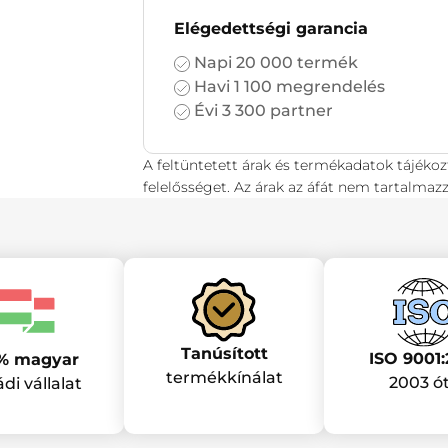
Elégedettségi garancia
Napi 20 000 termék
Havi 1 100 megrendelés
Évi 3 300 partner
A feltüntetett árak és termékadatok tájékoz
felelősséget. Az árak az áfát nem tartalmazz
Tanúsított
ISO 9001:
% magyar
termékkínálat
2003 ó
ádi vállalat