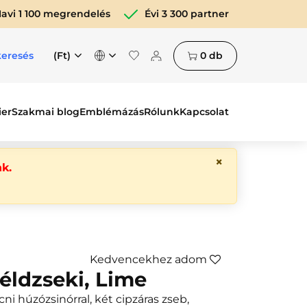
avi 1 100 megrendelés
Évi 3 300 partner
(Ft)
0
db
keresés
ier
Szakmai blog
Emblémázás
Rólunk
Kapcsolat
×
k.
Kedvencekhez adom
zéldzseki, Lime
cni húzózsinórral, két cipzáras zseb,