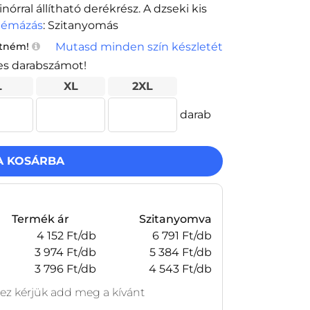
nórral állítható derékrész. A dzseki kis
émázás
: Szitanyomás
Mutasd minden szín készletét
etném!
es darabszámot!
L
XL
2XL
darab
A KOSÁRBA
Termék ár
Szitanyomva
4 152 Ft/db
6 791 Ft/db
3 974 Ft/db
5 384 Ft/db
3 796 Ft/db
4 543 Ft/db
z kérjük add meg a kívánt