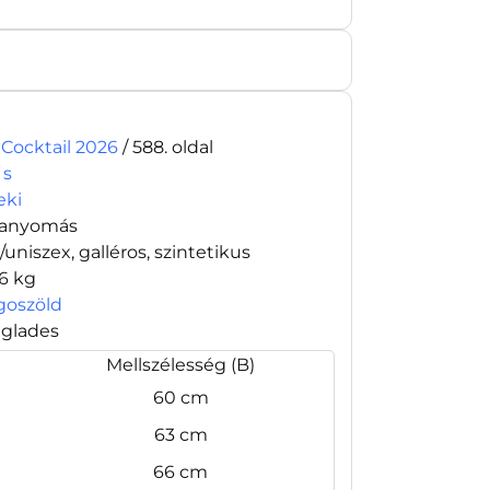
 Cocktail 2026
/ 588. oldal
´s
eki
tanyomás
i/uniszex, galléros, szintetikus
76 kg
ágoszöld
glades
Mellszélesség (B)
60 cm
63 cm
66 cm