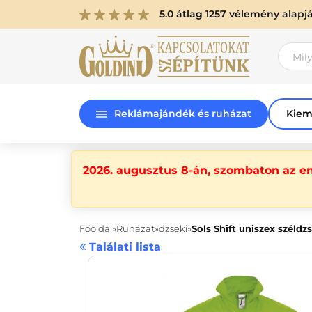
5.0 átlag 1257 vélemény alapj
Reklámajándék és ruházat
Kiem
2026. augusztus 8-án, szombaton az e
Főoldal
Ruházat
dzseki
Sols Shift uniszex széldz
Találati lista