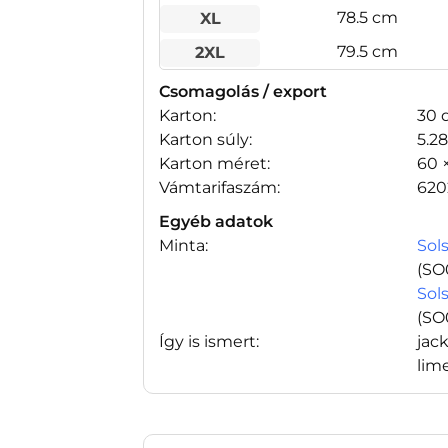
78.5 cm
XL
79.5 cm
2XL
Csomagolás / export
Karton:
30 
Karton súly:
5.2
Karton méret:
60 
Vámtarifaszám:
620
Egyéb adatok
Minta:
Sols
(SO
Sols
(SO
Így is ismert:
jac
lime