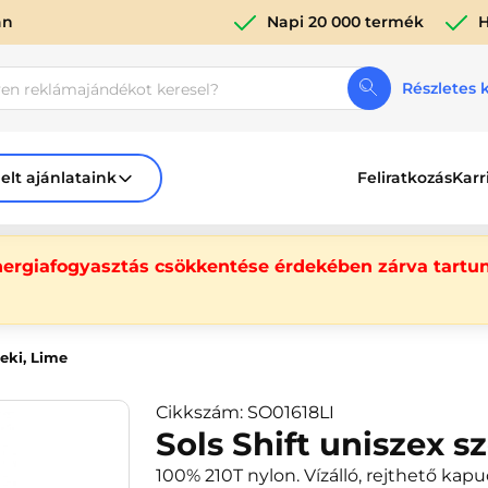
án
Napi 20 000 termék
H
Részletes 
elt ajánlataink
Feliratkozás
Karr
nergiafogyasztás csökkentése érdekében zárva tartun
seki, Lime
Cikkszám: SO01618LI
Sols Shift uniszex s
100% 210T nylon. Vízálló, rejthető kapu