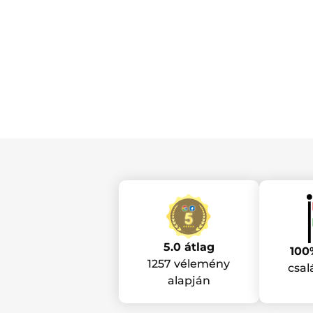
5.0 átlag
100
1257 vélemény
csal
alapján