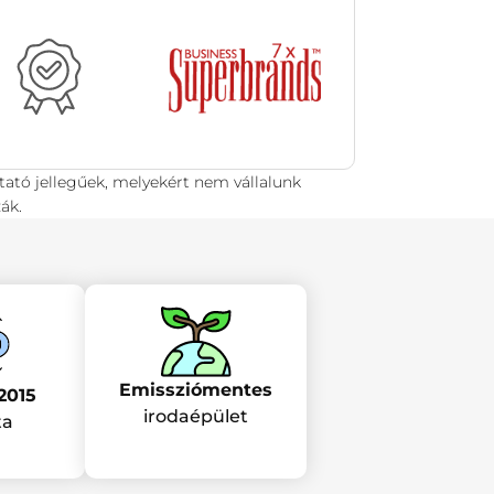
tató jellegűek, melyekért nem vállalunk
ák.
Emissziómentes
2015
irodaépület
ta