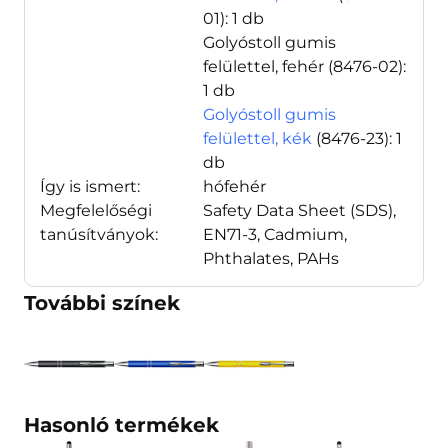
01)
: 1 db
Golyóstoll gumis
felülettel, fehér
(8476-02)
:
1 db
Golyóstoll gumis
felülettel, kék
(8476-23)
: 1
db
Így is ismert:
hófehér
Megfelelőségi
Safety Data Sheet (SDS),
tanúsítványok:
EN71-3, Cadmium,
Phthalates, PAHs
További színek
Hasonló termékek