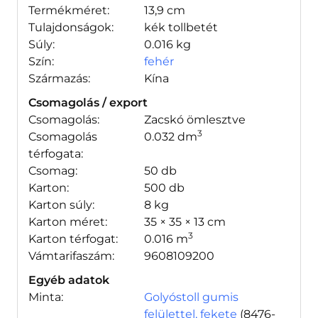
Termékméret:
13,9 cm
Tulajdonságok:
kék tollbetét
Súly:
0.016 kg
Szín:
fehér
Származás:
Kína
Csomagolás / export
Csomagolás:
Zacskó ömlesztve
3
Csomagolás
0.032 dm
térfogata:
Csomag:
50 db
Karton:
500 db
Karton súly:
8 kg
Karton méret:
35 × 35 × 13 cm
3
Karton térfogat:
0.016 m
Vámtarifaszám:
9608109200
Egyéb adatok
Minta:
Golyóstoll gumis
felülettel, fekete
(8476-