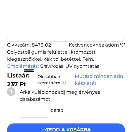
Cikkszám: 8476-02
Kedvencekhez adom
Golyóstoll gumis felülettel, krómozott
kiegészítőkkel, kék tollbetéttel. Fém.
Emblémázás
: Gravírozás, UV nyomtatás
Listaár:
Mutasd minden szín
Olcsóbban
szeretném!
készletét
237 Ft
1
Árkalkulációhoz adj meg érvényes
darabszámot!
darab
TEDD A KOSÁRBA