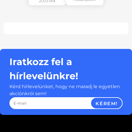
2003 óta
Iratkozz fel a
hírlevelünkre!
Kérd hírlevelünket, hogy ne maradj le egyetlen
akciónkról sem!
KÉREM!