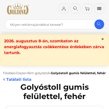
×
2026. augusztus 8-án, szombaton az
energiafogyasztás csökkentése érdekében zárva
tartunk.
Főoldal
Írószer
fém golyóstoll
Golyóstoll gumis felülettel, fehér
Találati lista
Golyóstoll gumis
felülettel, fehér