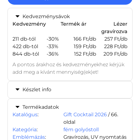
Kedvezménysávok
Kedvezmény
Termék ár
Lézer
gravírozva
211 db-tól
-30%
166 Ft/db
257 Ft/db
422 db-tól
-33%
159 Ft/db
228 Ft/db
844 db-tól
-36%
152 Ft/db
209 Ft/db
A pontos árakhoz és kedvezményekhez kérjük
add meg a kívánt mennyiség(ek)et!
Készlet info
Termékadatok
Katalógus
:
Gift Cocktail 2026
/ 66.
oldal
Kategória
:
fém golyóstoll
Emblémázás
:
Gravírozás, UV nyomtatás