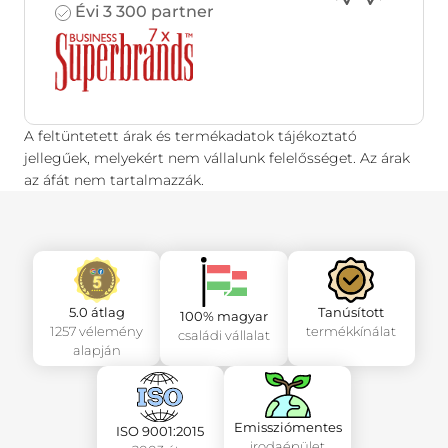
Évi 3 300 partner
A feltüntetett árak és termékadatok tájékoztató
jellegűek, melyekért nem vállalunk felelősséget. Az árak
az áfát nem tartalmazzák.
5.0 átlag
Tanúsított
100% magyar
1257 vélemény
termékkínálat
családi vállalat
alapján
Emissziómentes
ISO 9001:2015
irodaépület