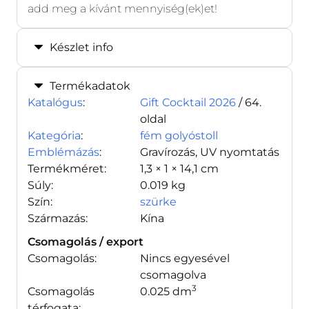
add meg a kívánt mennyiség(ek)et!
Készlet info
Termékadatok
Katalógus
:
Gift Cocktail 2026
/ 64.
oldal
Kategória
:
fém golyóstoll
Emblémázás
:
Gravírozás, UV nyomtatás
Termékméret:
1,3 × 1 × 14,1 cm
Súly:
0.019 kg
Szín:
szürke
Származás:
Kína
Csomagolás / export
Csomagolás:
Nincs egyesével
csomagolva
3
Csomagolás
0.025 dm
térfogata: