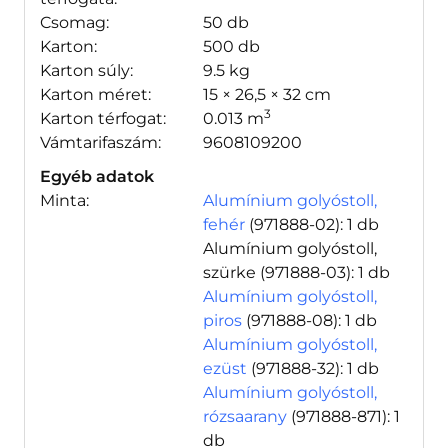
Csomag:
50 db
Karton:
500 db
Karton súly:
9.5 kg
Karton méret:
15 × 26,5 × 32 cm
3
Karton térfogat:
0.013 m
Vámtarifaszám:
9608109200
Egyéb adatok
Minta:
Alumínium golyóstoll,
fehér
(971888-02)
: 1 db
Alumínium golyóstoll,
szürke
(971888-03)
: 1 db
Alumínium golyóstoll,
piros
(971888-08)
: 1 db
Alumínium golyóstoll,
ezüst
(971888-32)
: 1 db
Alumínium golyóstoll,
rózsaarany
(971888-871)
: 1
db