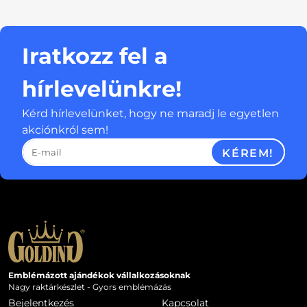
Iratkozz fel a
hírlevelünkre!
Kérd hírlevelünket, hogy ne maradj le egyetlen
akciónkról sem!
KÉREM!
Emblémázott ajándékok vállalkozásoknak
Nagy raktárkészlet - Gyors emblémázás
Bejelentkezés
Kapcsolat