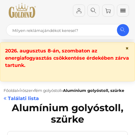
×
2026. augusztus 8-án, szombaton az
energiafogyasztás csökkentése érdekében zárva
tartunk.
Főoldal
Írószer
fém golyóstoll
Alumínium golyóstoll, szürke
Találati lista
Alumínium golyóstoll,
szürke