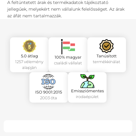
A feltüntetett árak és termékadatok tájékoztató
jellegűek, melyekért nem vállalunk felelősséget. Az árak
az áfát nem tartalmazzák.
5.0 átlag
Tanúsított
100% magyar
1257 vélemény
termékkínálat
családi vállalat
alapján
Emissziómentes
ISO 9001:2015
irodaépület
2003 óta