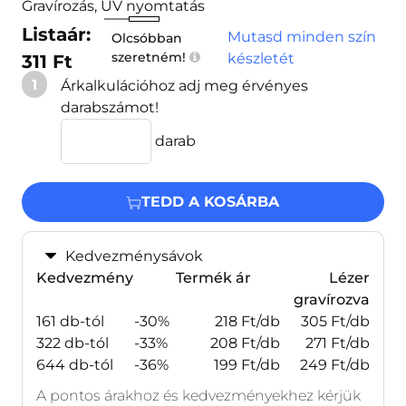
Gravírozás, UV nyomtatás
Listaár:
Mutasd minden szín
Olcsóbban
szeretném!
készletét
311 Ft
1
Árkalkulációhoz adj meg érvényes
darabszámot!
darab
TEDD A KOSÁRBA
Kedvezménysávok
Kedvezmény
Termék ár
Lézer
gravírozva
161 db-tól
-30%
218 Ft/db
305 Ft/db
322 db-tól
-33%
208 Ft/db
271 Ft/db
644 db-tól
-36%
199 Ft/db
249 Ft/db
A pontos árakhoz és kedvezményekhez kérjük