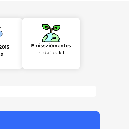
Emissziómentes
2015
irodaépület
ta