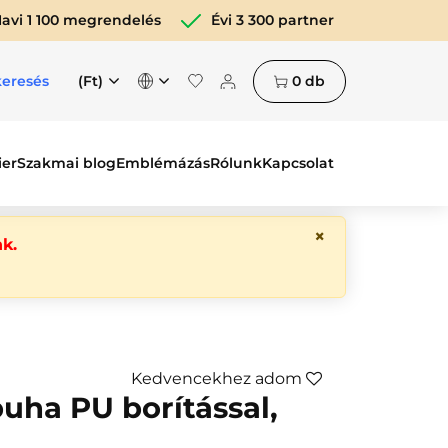
avi 1 100 megrendelés
Évi 3 300 partner
(Ft)
0
db
keresés
ier
Szakmai blog
Emblémázás
Rólunk
Kapcsolat
×
k.
Kedvencekhez adom
puha PU borítással,