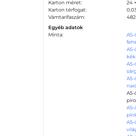
Karton méret:
24 
Karton térfogat:
0.0
Vámtarifaszám:
482
Egyéb adatok
Minta:
A5-
feh
A5-
kék
A5-
sár
A5-
nar
A5-
pir
A5-
pin
A5-
vil