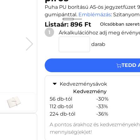
Puha PU borítású A5-ös jegyzetfüzet 96
gumipánttal.
Emblémázás
: Szitanyo
Listaár: 896 Ft
Olcsóbban szere
1
Árkalkulációhoz adj meg érvény
darab
TEDD 
Kedvezménysávok
Kedvezmény
56 db-tól
-30%
112 db-tól
-33%
224 db-tól
-36%
A pontos árakhoz és kedvezményekhe
mennyiség(ek)et!