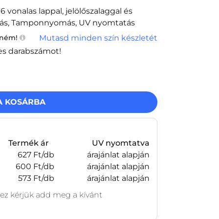
 vonalas lappal, jelölőszalaggal és
más, Tamponnyomás, UV nyomtatás
Mutasd minden szín készletét
tném!
es darabszámot!
A KOSÁRBA
Termék ár
UV nyomtatva
627 Ft/db
árajánlat alapján
600 Ft/db
árajánlat alapján
573 Ft/db
árajánlat alapján
z kérjük add meg a kívánt