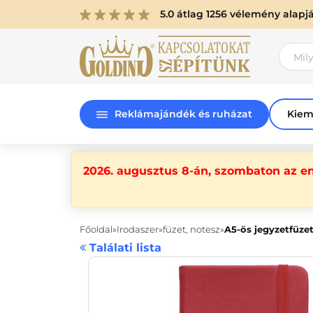
5.0 átlag 1256 vélemény alapj
Reklámajándék és ruházat
Kiem
2026. augusztus 8-án, szombaton az e
Főoldal
Irodaszer
füzet, notesz
A5-ös jegyzetfüzet
Találati lista