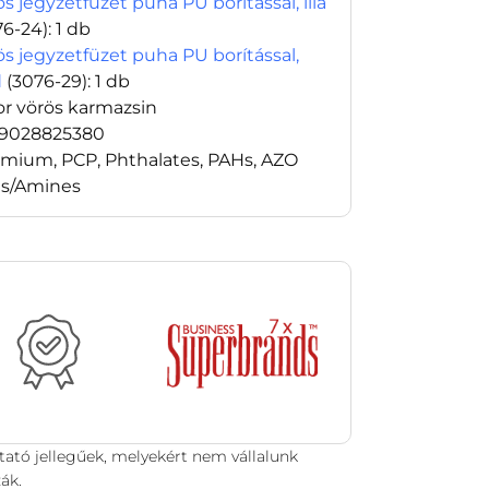
s jegyzetfüzet puha PU borítással, lila
76-24)
: 1 db
ös jegyzetfüzet puha PU borítással,
d
(3076-29)
: 1 db
or vörös karmazsin
9028825380
mium, PCP, Phthalates, PAHs, AZO
s/Amines
tató jellegűek, melyekért nem vállalunk
ák.