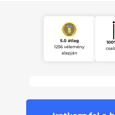
5.0 átlag
100
1256 vélemény
csal
alapján