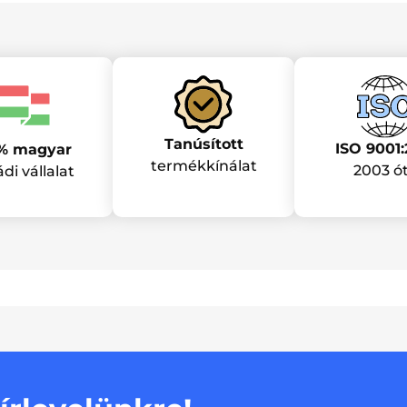
Tanúsított
ISO 9001:
% magyar
termékkínálat
2003 ó
ádi vállalat