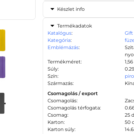
Készlet info
Termékadatok
Katalógus
:
Gift
Kategória
:
füz
Emblémázás
:
Szi
nyo
Termékméret:
1,56
Súly:
0.2
Szín:
pir
Származás:
Kín
Csomagolás / export
Csomagolás:
Zac
Csomagolás térfogata:
0.6
Csomag:
25 
Karton:
50 
Karton súly:
14.