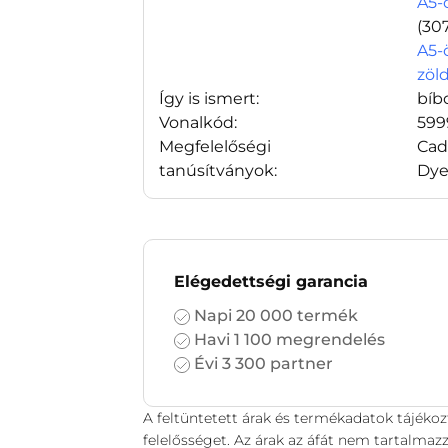
A5-ö
(30
A5-
zöl
Így is ismert:
bíb
Vonalkód:
599
Megfelelőségi
Cad
tanúsítványok:
Dye
Elégedettségi garancia
Napi 20 000 termék
Havi 1 100 megrendelés
Évi 3 300 partner
A feltüntetett árak és termékadatok tájékoz
felelősséget. Az árak az áfát nem tartalmazz