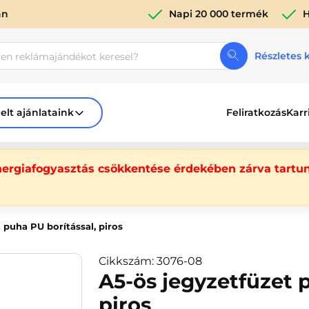
án
Napi 20 000 termék
H
Részletes 
elt ajánlataink
Feliratkozás
Karr
nergiafogyasztás csökkentése érdekében zárva tartun
 puha PU borítással, piros
Cikkszám: 3076-08
A5-ös jegyzetfüzet 
piros