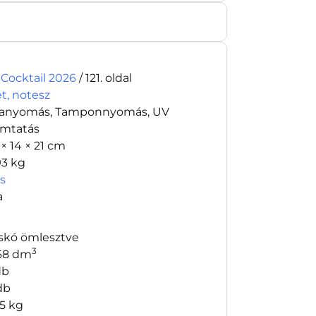
 Cocktail 2026
/ 121. oldal
et, notesz
tanyomás, Tamponnyomás, UV
mtatás
 × 14 × 21 cm
93 kg
os
a
skó ömlesztve
3
68 dm
db
db
65 kg