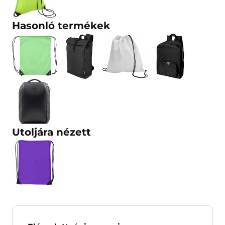
Hasonló termékek
Utoljára nézett