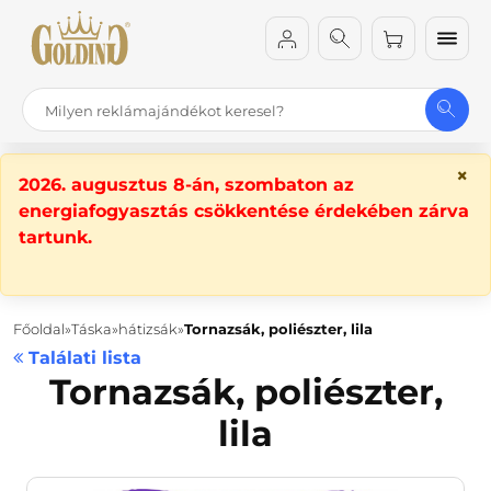
×
2026. augusztus 8-án, szombaton az
energiafogyasztás csökkentése érdekében zárva
tartunk.
Főoldal
Táska
hátizsák
Tornazsák, poliészter, lila
Találati lista
Tornazsák, poliészter,
lila