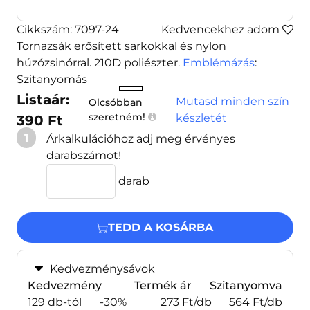
Cikkszám: 7097-24
Kedvencekhez adom
Tornazsák erősített sarkokkal és nylon
húzózsinórral. 210D poliészter.
Emblémázás
:
Szitanyomás
Listaár:
Mutasd minden szín
Olcsóbban
szeretném!
készletét
390 Ft
1
Árkalkulációhoz adj meg érvényes
darabszámot!
darab
TEDD A KOSÁRBA
Kedvezménysávok
Kedvezmény
Termék ár
Szitanyomva
129 db-tól
-30%
273 Ft/db
564 Ft/db