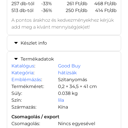
257 db-tól
-33%
261 Ft/db
468 Ft/db
513 db-tól
-36%
250 Ft/db
414 Ft/db
A pontos árakhoz és kedvezményekhez kérjük
add meg a kívánt mennyiség(ek)et!
Készlet info
Termékadatok
Katalógus
:
Good Buy
Kategória
:
hátizsák
Emblémázás
:
Szitanyomás
Termékméret:
0,2 × 34,5 × 41 cm
Súly:
0.038 kg
Szín:
lila
Származás:
Kína
Csomagolás / export
Csomagolás:
Nincs egyesével