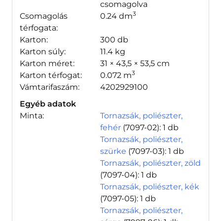
csomagolva
3
Csomagolás
0.24 dm
térfogata:
Karton:
300 db
Karton súly:
11.4 kg
Karton méret:
31 × 43,5 × 53,5 cm
3
Karton térfogat:
0.072 m
Vámtarifaszám:
4202929100
Egyéb adatok
Minta:
Tornazsák, poliészter,
fehér
(7097-02)
: 1 db
Tornazsák, poliészter,
szürke
(7097-03)
: 1 db
Tornazsák, poliészter, zöld
(7097-04)
: 1 db
Tornazsák, poliészter, kék
(7097-05)
: 1 db
Tornazsák, poliészter,