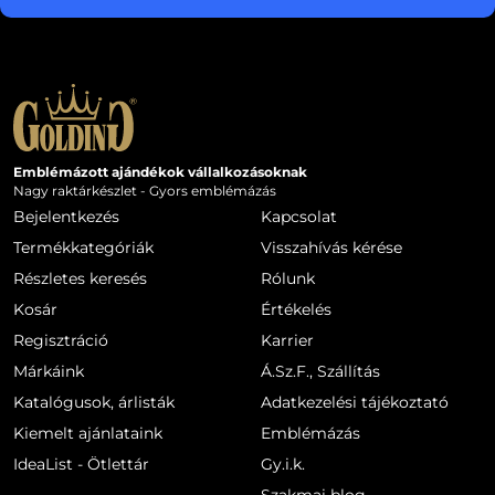
Emblémázott ajándékok vállalkozásoknak
Nagy raktárkészlet - Gyors emblémázás
Bejelentkezés
Kapcsolat
Termékkategóriák
Visszahívás kérése
Részletes keresés
Rólunk
Kosár
Értékelés
Regisztráció
Karrier
Márkáink
Á.Sz.F., Szállítás
Katalógusok, árlisták
Adatkezelési tájékoztató
Kiemelt ajánlataink
Emblémázás
IdeaList - Ötlettár
Gy.i.k.
Szakmai blog