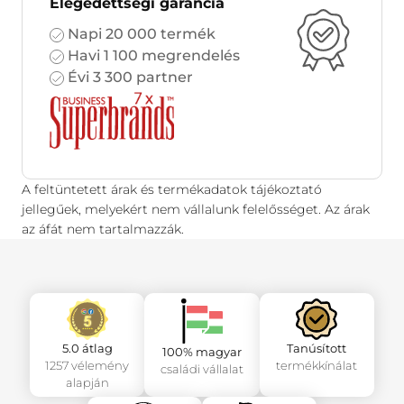
Elégedettségi garancia
Napi 20 000 termék
Havi 1 100 megrendelés
Évi 3 300 partner
A feltüntetett árak és termékadatok tájékoztató
jellegűek, melyekért nem vállalunk felelősséget. Az árak
az áfát nem tartalmazzák.
5.0 átlag
Tanúsított
100% magyar
1257 vélemény
termékkínálat
családi vállalat
alapján