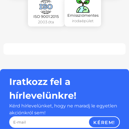
Emissziómentes
ISO 9001:2015
irodaépület
2003 óta
Iratkozz fel a
hírlevelünkre!
Kérd hírlevelünket, hogy ne maradj le egyetlen
akciónkról sem!
KÉREM!