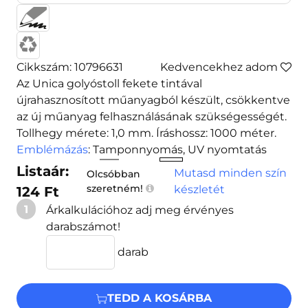
Cikkszám: 10796631
Kedvencekhez adom
Az Unica golyóstoll fekete tintával
újrahasznosított műanyagból készült, csökkentve
az új műanyag felhasználásának szükségességét.
Tollhegy mérete: 1,0 mm. Íráshossz: 1000 méter.
Emblémázás
: Tamponnyomás, UV nyomtatás
Listaár:
Mutasd minden szín
Olcsóbban
szeretném!
készletét
124 Ft
1
Árkalkulációhoz adj meg érvényes
darabszámot!
darab
TEDD A KOSÁRBA