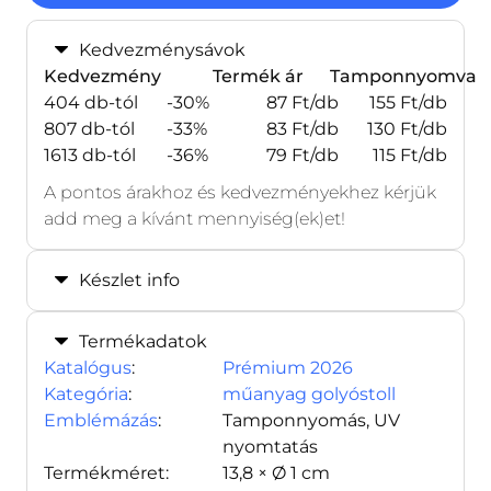
Kedvezménysávok
Kedvezmény
Termék ár
Tamponnyomva
404 db-tól
-30%
87 Ft/db
155 Ft/db
807 db-tól
-33%
83 Ft/db
130 Ft/db
1613 db-tól
-36%
79 Ft/db
115 Ft/db
A pontos árakhoz és kedvezményekhez kérjük
add meg a kívánt mennyiség(ek)et!
Készlet info
Termékadatok
Katalógus
:
Prémium 2026
Kategória
:
műanyag golyóstoll
Emblémázás
:
Tamponnyomás, UV
nyomtatás
Termékméret:
13,8 × Ø 1 cm