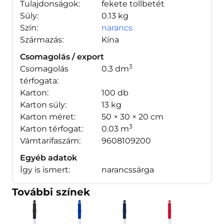
Tulajdonságok:
fekete tollbetét
Súly:
0.13 kg
Szín:
narancs
Származás:
Kína
Csomagolás / export
3
Csomagolás
0.3 dm
térfogata:
Karton:
100 db
Karton súly:
13 kg
Karton méret:
50 × 30 × 20 cm
3
Karton térfogat:
0.03 m
Vámtarifaszám:
9608109200
Egyéb adatok
Így is ismert:
narancssárga
További színek