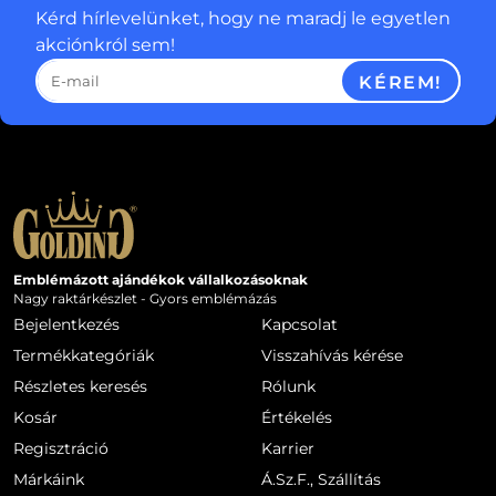
Kérd hírlevelünket, hogy ne maradj le egyetlen
akciónkról sem!
KÉREM!
Emblémázott ajándékok vállalkozásoknak
Nagy raktárkészlet - Gyors emblémázás
Bejelentkezés
Kapcsolat
Termékkategóriák
Visszahívás kérése
Részletes keresés
Rólunk
Kosár
Értékelés
Regisztráció
Karrier
Márkáink
Á.Sz.F., Szállítás