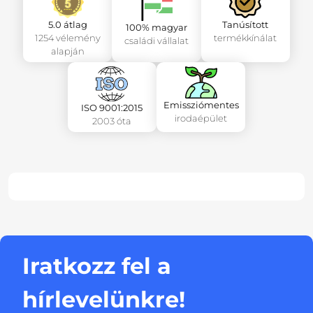
5.0 átlag
Tanúsított
100% magyar
1254 vélemény
termékkínálat
családi vállalat
alapján
Emissziómentes
ISO 9001:2015
irodaépület
2003 óta
Iratkozz fel a
hírlevelünkre!