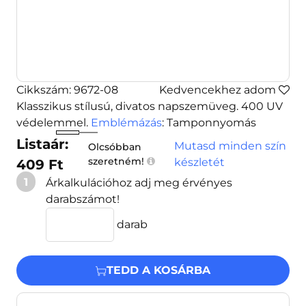
Cikkszám: 9672-08
Kedvencekhez adom
Klasszikus stílusú, divatos napszemüveg. 400 UV
védelemmel.
Emblémázás
: Tamponnyomás
Listaár:
Mutasd minden szín
Olcsóbban
szeretném!
készletét
409 Ft
1
Árkalkulációhoz adj meg érvényes
darabszámot!
darab
TEDD A KOSÁRBA