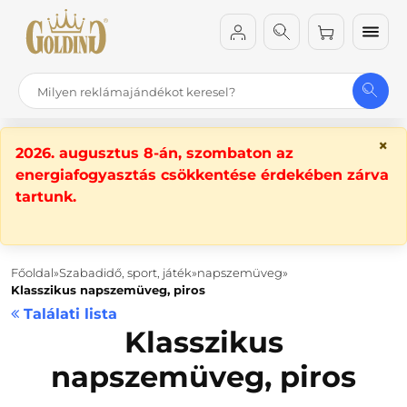
×
2026. augusztus 8-án, szombaton az
energiafogyasztás csökkentése érdekében zárva
tartunk.
Főoldal
Szabadidő, sport, játék
napszemüveg
Klasszikus napszemüveg, piros
Találati lista
Klasszikus
napszemüveg, piros