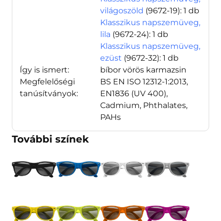
világoszöld
(9672-19)
: 1 db
Klasszikus napszemüveg,
lila
(9672-24)
: 1 db
Klasszikus napszemüveg,
ezüst
(9672-32)
: 1 db
Így is ismert:
bíbor vörös karmazsin
Megfelelőségi
BS EN ISO 12312-1:2013,
tanúsítványok:
EN1836 (UV 400),
Cadmium, Phthalates,
PAHs
További színek