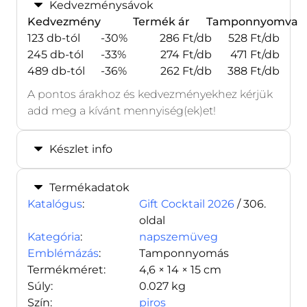
Kedvezménysávok
Kedvezmény
Termék ár
Tamponnyomva
123 db-tól
-30%
286 Ft/db
528 Ft/db
245 db-tól
-33%
274 Ft/db
471 Ft/db
489 db-tól
-36%
262 Ft/db
388 Ft/db
A pontos árakhoz és kedvezményekhez kérjük
add meg a kívánt mennyiség(ek)et!
Készlet info
Termékadatok
Katalógus
:
Gift Cocktail 2026
/ 306.
oldal
Kategória
:
napszemüveg
Emblémázás
:
Tamponnyomás
Termékméret:
4,6 × 14 × 15 cm
Súly:
0.027 kg
Szín:
piros