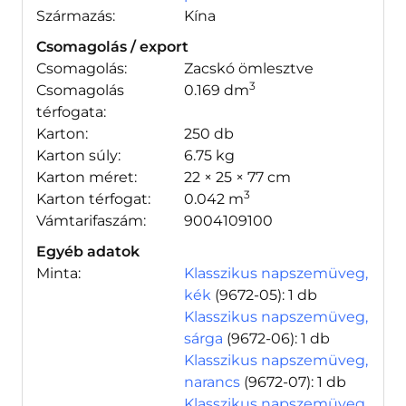
Származás:
Kína
Csomagolás / export
Csomagolás:
Zacskó ömlesztve
3
Csomagolás
0.169 dm
térfogata:
Karton:
250 db
Karton súly:
6.75 kg
Karton méret:
22 × 25 × 77 cm
3
Karton térfogat:
0.042 m
Vámtarifaszám:
9004109100
Egyéb adatok
Minta:
Klasszikus napszemüveg,
kék
(9672-05)
: 1 db
Klasszikus napszemüveg,
sárga
(9672-06)
: 1 db
Klasszikus napszemüveg,
narancs
(9672-07)
: 1 db
Klasszikus napszemüveg,