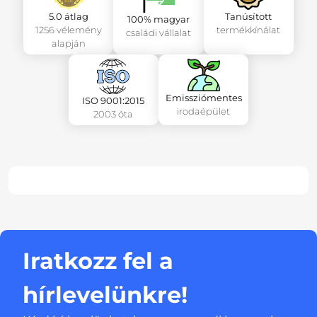
5.0 átlag
Tanúsított
100% magyar
1256 vélemény
termékkínálat
családi vállalat
alapján
Emissziómentes
ISO 9001:2015
irodaépület
2003 óta
Iratkozz fel a
hírlevelünkre!