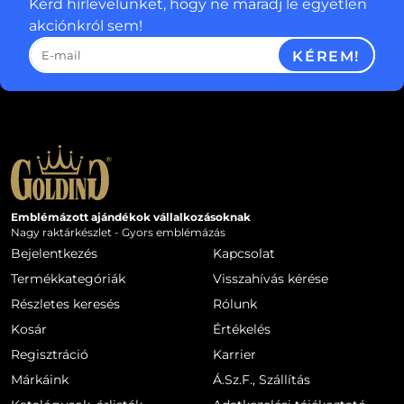
Kérd hírlevelünket, hogy ne maradj le egyetlen
akciónkról sem!
KÉREM!
Emblémázott ajándékok vállalkozásoknak
Nagy raktárkészlet - Gyors emblémázás
Bejelentkezés
Kapcsolat
Termékkategóriák
Visszahívás kérése
Részletes keresés
Rólunk
Kosár
Értékelés
Regisztráció
Karrier
Márkáink
Á.Sz.F., Szállítás