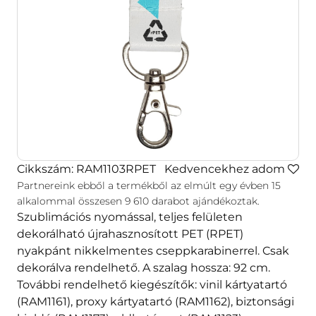
Cikkszám: RAM1103RPET
Kedvencekhez adom
Partnereink ebből a termékből az elmúlt egy évben
15
alkalommal összesen
9 610
darabot ajándékoztak.
Szublimációs nyomással, teljes felületen
dekorálható újrahasznosított PET (RPET)
nyakpánt nikkelmentes cseppkarabinerrel. Csak
dekorálva rendelhető. A szalag hossza: 92 cm.
További rendelhető kiegészítők: vinil kártyatartó
(RAM1161), proxy kártyatartó (RAM1162), biztonsági