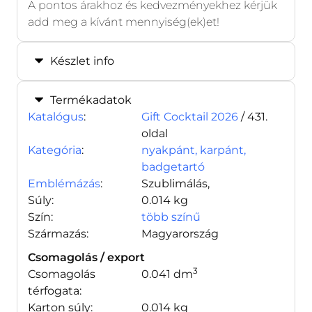
A pontos árakhoz és kedvezményekhez kérjük
add meg a kívánt mennyiség(ek)et!
Készlet info
Termékadatok
Katalógus
:
Gift Cocktail 2026
/ 431.
oldal
Kategória
:
nyakpánt, karpánt,
badgetartó
Emblémázás
:
Szublimálás,
Súly:
0.014 kg
Szín:
több színű
Származás:
Magyarország
Csomagolás / export
3
Csomagolás
0.041 dm
térfogata:
Karton súly:
0.014 kg