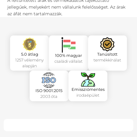
A feltüntetett árak és termékadatok tájékoztató
jellegűek, melyekért nem vállalunk felelősséget. Az árak
az áfát nem tartalmazzák.
5.0 átlag
Tanúsított
100% magyar
1257 vélemény
termékkínálat
családi vállalat
alapján
Emissziómentes
ISO 9001:2015
irodaépület
2003 óta