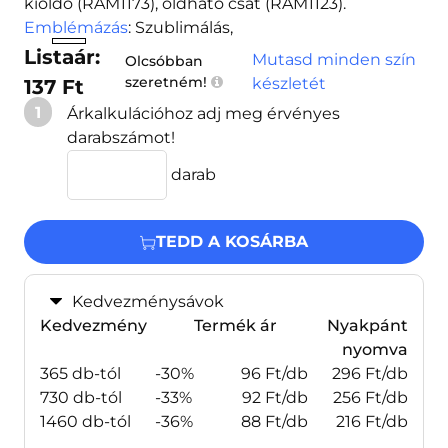
kioldó (RAM1173), oldható csat (RAM1123).
Emblémázás
: Szublimálás,
Listaár:
Mutasd minden szín
Olcsóbban
szeretném!
készletét
137 Ft
1
Árkalkulációhoz adj meg érvényes
darabszámot!
darab
TEDD A KOSÁRBA
Kedvezménysávok
Kedvezmény
Termék ár
Nyakpánt
nyomva
365 db-tól
-30%
96 Ft/db
296 Ft/db
730 db-tól
-33%
92 Ft/db
256 Ft/db
1460 db-tól
-36%
88 Ft/db
216 Ft/db