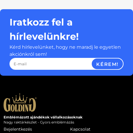
Iratkozz fel a
hírlevelünkre!
Kérd hírlevelünket, hogy ne maradj le egyetlen
akciónkról sem!
KÉREM!
Emblémázott ajándékok vállalkozásoknak
Nagy raktárkészlet - Gyors emblémázás
Bejelentkezés
Kapcsolat