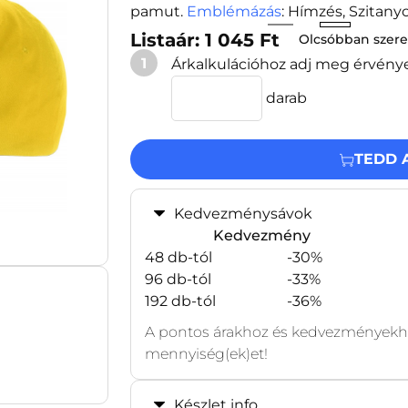
pamut.
Emblémázás
: Hímzés, Szitan
Listaár: 1 045 Ft
Olcsóbban szer
1
Árkalkulációhoz adj meg érvény
darab
TEDD 
Kedvezménysávok
Kedvezmény
48 db-tól
-30%
96 db-tól
-33%
192 db-tól
-36%
A pontos árakhoz és kedvezményekhe
mennyiség(ek)et!
Készlet info