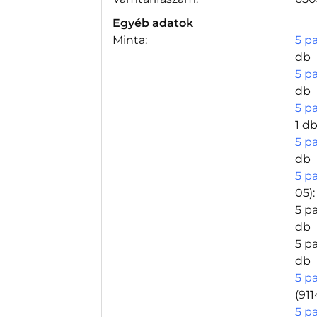
Egyéb adatok
Minta:
5 p
db
5 p
db
5 p
1 d
5 p
db
5 p
05)
5 p
db
5 p
db
5 p
(911
5 p