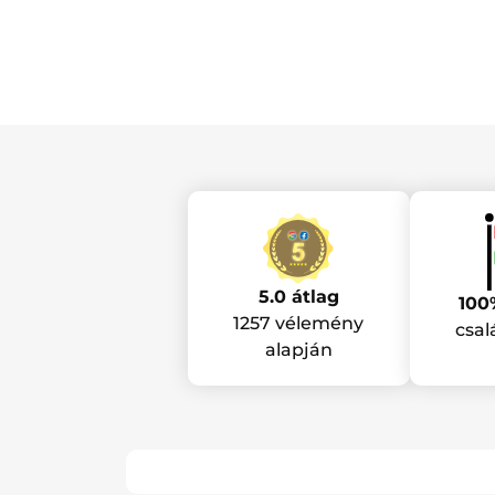
5.0 átlag
100
1257 vélemény
csal
alapján