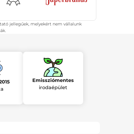
tató jellegűek, melyekért nem vállalunk
ák.
Emissziómentes
2015
irodaépület
ta