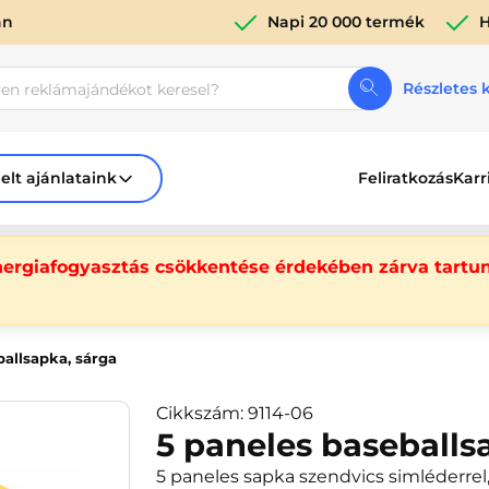
án
Napi 20 000 termék
H
Részletes 
elt ajánlataink
Feliratkozás
Karr
nergiafogyasztás csökkentése érdekében zárva tartun
ballsapka, sárga
Cikkszám: 9114-06
5 paneles baseballs
5 paneles sapka szendvics simléderrel,