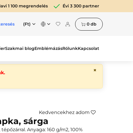
avi 1 100 megrendelés
Évi 3 300 partner
(Ft)
0
db
keresés
ier
Szakmai blog
Emblémázás
Rólunk
Kapcsolat
×
k.
Kedvencekhez adom
apka, sárga
 tépőzárral. Anyaga: 160 g/m2, 100%