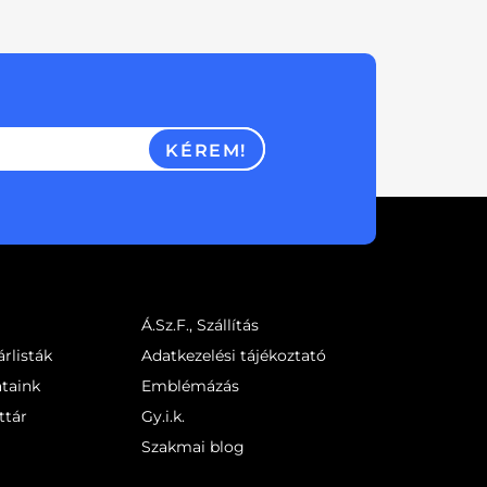
KÉREM!
Á.Sz.F., Szállítás
rlisták
Adatkezelési tájékoztató
ataink
Emblémázás
ttár
Gy.i.k.
Szakmai blog