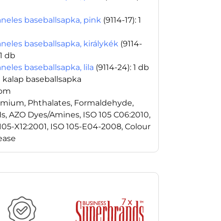
aneles baseballsapka, pink
(9114-17)
: 1
aneles baseballsapka, királykék
(9114-
 1 db
neles baseballsapka, lila
(9114-24)
: 1 db
i kalap baseballsapka
rom
mium, Phthalates, Formaldehyde,
s, AZO Dyes/Amines, ISO 105 C06:2010,
105-X12:2001, ISO 105-E04-2008, Colour
ease