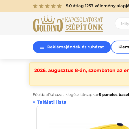
5.0 átlag 1257 vélemény alapj
Reklámajándék és ruházat
Kiem
2026. augusztus 8-án, szombaton az e
Főoldal
Ruházat-kiegészítő
sapka
5 paneles base
Találati lista