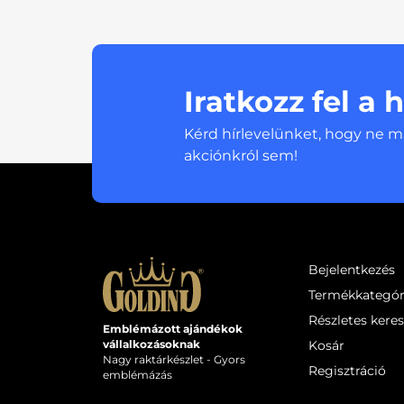
Iratkozz fel a 
Kérd hírlevelünket, hogy ne m
akciónkról sem!
Bejelentkezés
Termékkategór
Részletes kere
Emblémázott ajándékok
Kosár
vállalkozásoknak
Nagy raktárkészlet - Gyors
Regisztráció
emblémázás