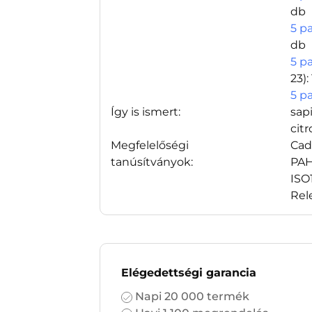
db
5 p
db
5 p
23)
:
5 pa
Így is ismert:
sap
cit
Megfelelőségi
Cad
tanúsítványok:
PAH
ISO
Rel
Elégedettségi garancia
Napi 20 000 termék