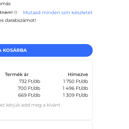
yomás
Mutasd minden szín készletét
etném!
es darabszámot!
A KOSÁRBA
Termék ár
Hímezve
732 Ft/db
1 750 Ft/db
700 Ft/db
1 496 Ft/db
669 Ft/db
1 309 Ft/db
z kérjük add meg a kívánt