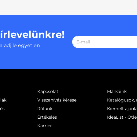
hírlevelünkre!
aradj le egyetlen
Kapcsolat
Márkáink
iák
Visszahívás kérése
Katalógusok, á
sés
Rólunk
Kiemelt ajánl
Értékelés
IdeaList - Ötle
Karrier