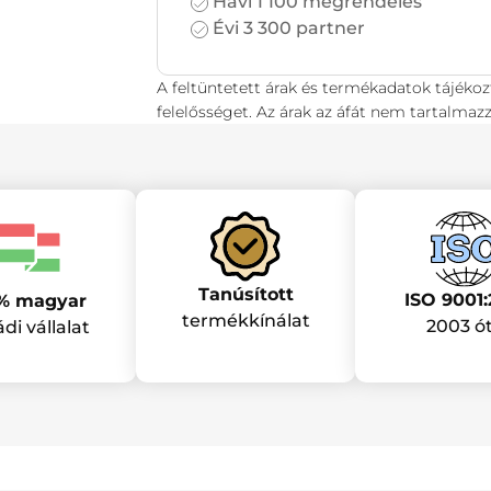
Havi 1 100 megrendelés
Évi 3 300 partner
A feltüntetett árak és termékadatok tájékoz
felelősséget. Az árak az áfát nem tartalmazz
Tanúsított
ISO 9001:
% magyar
termékkínálat
2003 ó
ádi vállalat