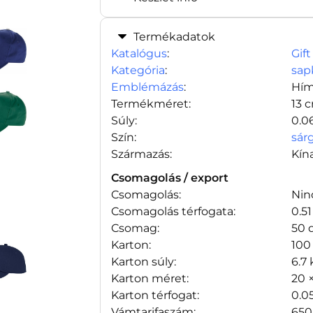
Termékadatok
Katalógus
:
Gift
Kategória
:
sap
Emblémázás
:
Hím
Termékméret:
13 
Súly:
0.0
Szín:
sár
Származás:
Kín
Csomagolás / export
Csomagolás:
Nin
Csomagolás térfogata:
0.5
Csomag:
50 
Karton:
100
Karton súly:
6.7
Karton méret:
20 
Karton térfogat:
0.0
Vámtarifaszám:
650