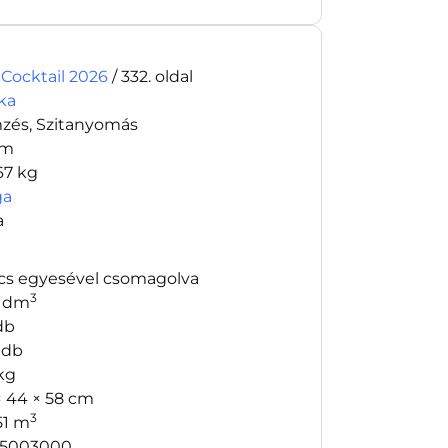
 Cocktail 2026
/ 332. oldal
ka
zés, Szitanyomás
cm
67 kg
ga
a
cs egyesével csomagolva
3
1 dm
db
 db
 kg
× 44 × 58 cm
3
51 m
5003000