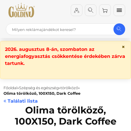
×
2026. augusztus 8-án, szombaton az
energiafogyasztás csökkentése érdekében zárva
tartunk.
Főoldal
Szépség és egészség
törölköző
Olima törölköző, 100X150, Dark Coffee
Találati lista
Olima törölköző,
100X150, Dark Coffee