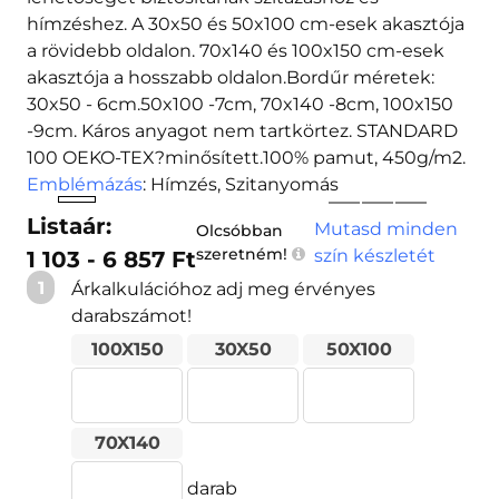
hímzéshez. A 30x50 és 50x100 cm-esek akasztója
a rövidebb oldalon. 70x140 és 100x150 cm-esek
akasztója a hosszabb oldalon.Bordűr méretek:
30x50 - 6cm.50x100 -7cm, 70x140 -8cm, 100x150
-9cm. Káros anyagot nem tartkörtez. STANDARD
100 OEKO-TEX?minősített.100% pamut, 450g/m2.
Emblémázás
: Hímzés, Szitanyomás
Listaár:
Mutasd minden
Olcsóbban
szeretném!
szín készletét
1 103 - 6 857 Ft
1
Árkalkulációhoz adj meg érvényes
darabszámot!
100X150
30X50
50X100
70X140
darab