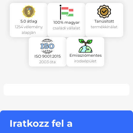
5.0 átlag
Tanúsított
100% magyar
1254 vélemény
termékkínálat
családi vállalat
alapján
Emissziómentes
ISO 9001:2015
irodaépület
2003 óta
Iratkozz fel a