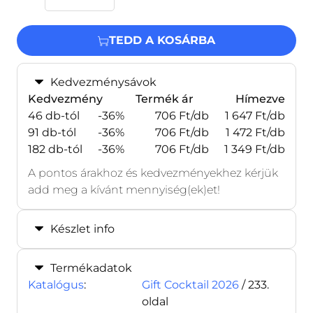
TEDD A KOSÁRBA
Kedvezménysávok
Kedvezmény
Termék ár
Hímezve
46 db-tól
-36%
706 Ft/db
1 647 Ft/db
91 db-tól
-36%
706 Ft/db
1 472 Ft/db
182 db-tól
-36%
706 Ft/db
1 349 Ft/db
A pontos árakhoz és kedvezményekhez kérjük
add meg a kívánt mennyiség(ek)et!
Készlet info
Termékadatok
Katalógus
:
Gift Cocktail 2026
/ 233.
oldal