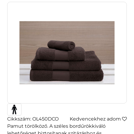
Cikkszám: OL450DCO
Kedvencekhez adom
Pamut törölköző. A széles bordűrökkiváló
lehetőséget biztosítanak szitázáshoz és