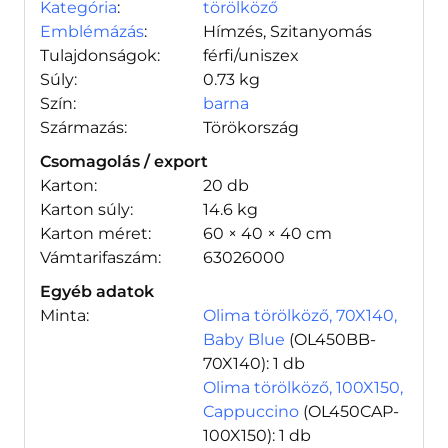
Kategória
:
törölköző
Emblémázás
:
Hímzés, Szitanyomás
Tulajdonságok:
férfi/uniszex
Súly:
0.73 kg
Szín:
barna
Származás:
Törökország
Csomagolás / export
Karton:
20 db
Karton súly:
14.6 kg
Karton méret:
60 × 40 × 40 cm
Vámtarifaszám:
63026000
Egyéb adatok
Minta:
Olima törölköző, 70X140,
Baby Blue
(OL450BB-
70X140)
: 1 db
Olima törölköző, 100X150,
Cappuccino
(OL450CAP-
100X150)
: 1 db