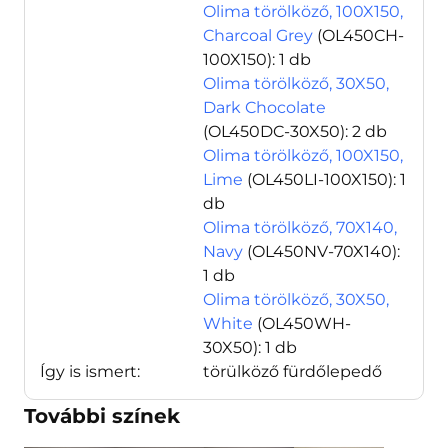
Olima törölköző, 100X150,
Charcoal Grey
(OL450CH-
100X150)
: 1 db
Olima törölköző, 30X50,
Dark Chocolate
(OL450DC-30X50)
: 2 db
Olima törölköző, 100X150,
Lime
(OL450LI-100X150)
: 1
db
Olima törölköző, 70X140,
Navy
(OL450NV-70X140)
:
1 db
Olima törölköző, 30X50,
White
(OL450WH-
30X50)
: 1 db
Így is ismert:
törülköző fürdőlepedő
További színek