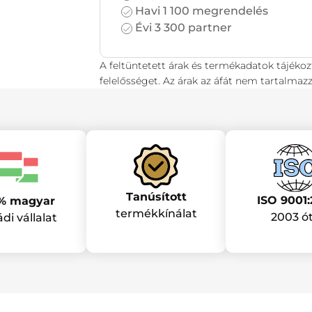
Havi 1 100 megrendelés
Évi 3 300 partner
A feltüntetett árak és termékadatok tájékoz
felelősséget. Az árak az áfát nem tartalmazz
Tanúsított
ISO 9001:
% magyar
termékkínálat
2003 ó
ádi vállalat