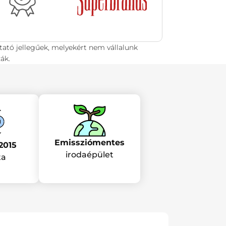
tató jellegűek, melyekért nem vállalunk
ák.
Emissziómentes
2015
irodaépület
ta