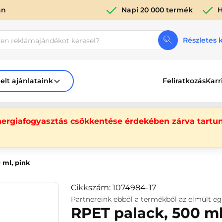
án
Napi 20 000 termék
H
Részletes 
elt ajánlataink
Feliratkozás
Karr
nergiafogyasztás csökkentése érdekében zárva tartun
 ml, pink
Cikkszám: 1074984-17
Partnereink ebből a termékből az elmúlt e
RPET palack, 500 ml