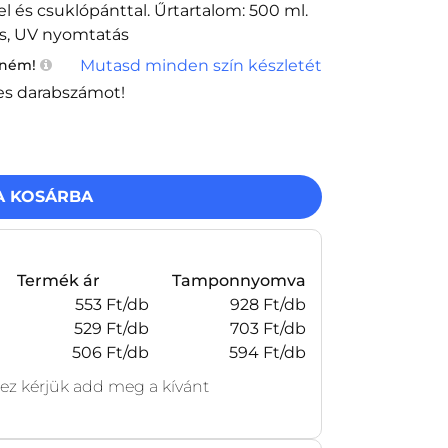
l és csuklópánttal. Űrtartalom: 500 ml.
s, UV nyomtatás
Mutasd minden szín készletét
tném!
es darabszámot!
A KOSÁRBA
Termék ár
Tamponnyomva
553 Ft/db
928 Ft/db
529 Ft/db
703 Ft/db
506 Ft/db
594 Ft/db
z kérjük add meg a kívánt