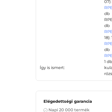
07)
RPE
db
RPE
db
RPE
18)
:
RPE
db
RPE
1 d
Így is ismert:
kul
róz
Elégedettségi garancia
Napi 20 000 termék