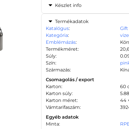
Készlet info
Termékadatok
Katalógus
:
Gift
Kategória
:
viz
Emblémázás
:
Kör
Termékméret:
20,
Súly:
0.0
Szín:
pin
Származás:
Kín
Csomagolás / export
Karton:
60 
Karton súly:
5.8
Karton méret:
44 
Vámtarifaszám:
392
Egyéb adatok
Minta:
RPE