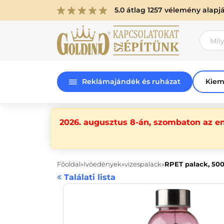
5.0 átlag 1257 vélemény alapj
Reklámajándék és ruházat
Kiem
2026. augusztus 8-án, szombaton az e
Főoldal
Ivóedények
vizespalack
RPET palack, 500
Találati lista