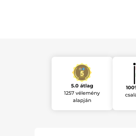
5.0 átlag
100
1257 vélemény
csal
alapján