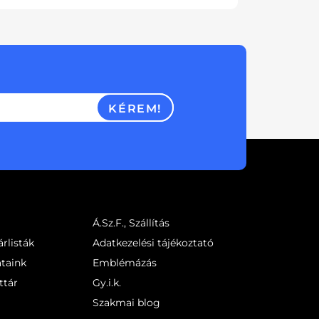
KÉREM!
Á.Sz.F., Szállítás
rlisták
Adatkezelési tájékoztató
ataink
Emblémázás
ttár
Gy.i.k.
Szakmai blog