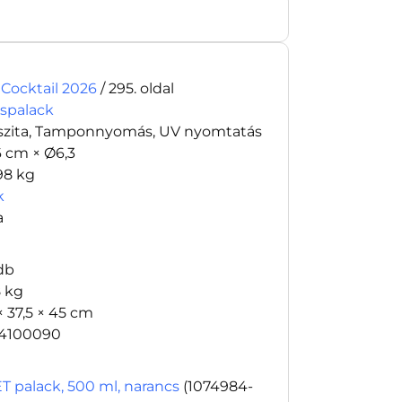
 Cocktail 2026
/ 295. oldal
espalack
szita, Tamponnyomás, UV nyomtatás
6 cm × Ø6,3
98 kg
k
a
db
8 kg
× 37,5 × 45 cm
4100090
T palack, 500 ml, narancs
(1074984-