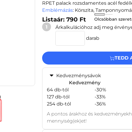
RPET palack rozsdamentes acél fedélle
Emblémázás
: Körszita, Tamponnyomá
Listaár: 790 Ft
Olcsóbban szere
1
Árkalkulációhoz adj meg érvény
darab
TEDD 
Kedvezménysávok
Kedvezmény
64 db-tól
-30%
127 db-tól
-33%
254 db-tól
-36%
A pontos árakhoz és kedvezményekhe
mennyiség(ek)et!