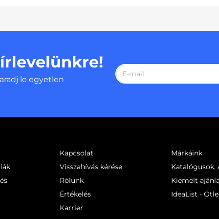
hírlevelünkre!
aradj le egyetlen
Kapcsolat
Márkáink
iák
Visszahívás kérése
Katalógusok, á
sés
Rólunk
Kiemelt ajánl
Értékelés
IdeaList - Ötle
Karrier