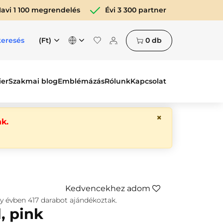
avi 1 100 megrendelés
Évi 3 300 partner
(Ft)
0
db
keresés
ier
Szakmai blog
Emblémázás
Rólunk
Kapcsolat
×
k.
Kedvencekhez adom
gy évben
417
darabot ajándékoztak.
, pink