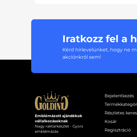
Iratkozz fel a 
Kérd hírlevelünket, hogy ne m
akciónkról sem!
Bejelentkezés
Termékkategór
Részletes kere
Emblémázott ajándékok
Kosár
vállalkozásoknak
Nagy raktárkészlet - Gyors
Regisztráció
emblémázás