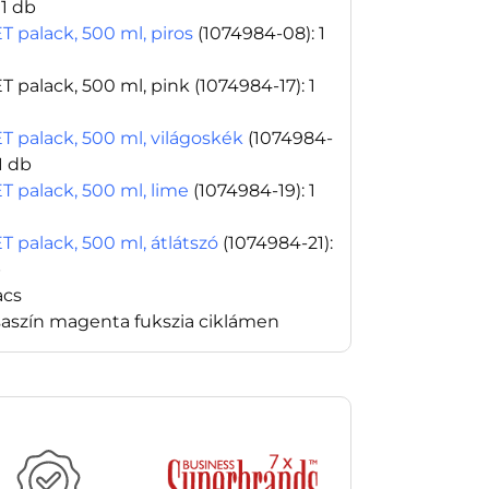
: 1 db
T palack, 500 ml, piros
(1074984-08)
: 1
T palack, 500 ml, pink
(1074984-17)
: 1
T palack, 500 ml, világoskék
(1074984-
 1 db
T palack, 500 ml, lime
(1074984-19)
: 1
T palack, 500 ml, átlátszó
(1074984-21)
:
b
acs
saszín magenta fukszia ciklámen