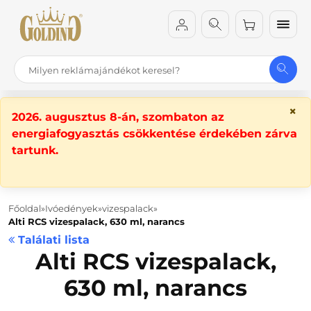
×
2026. augusztus 8-án, szombaton az
energiafogyasztás csökkentése érdekében zárva
tartunk.
Főoldal
Ivóedények
vizespalack
Alti RCS vizespalack, 630 ml, narancs
Találati lista
Alti RCS vizespalack,
630 ml, narancs