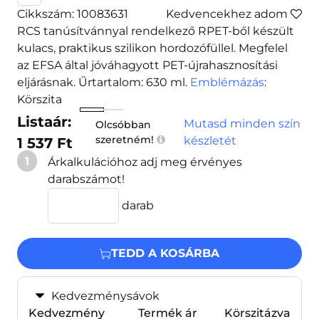
Cikkszám: 10083631
Kedvencekhez adom
RCS tanúsítvánnyal rendelkező RPET-ből készült
kulacs, praktikus szilikon hordozófüllel. Megfelel
az EFSA által jóváhagyott PET-újrahasznosítási
eljárásnak. Űrtartalom: 630 ml.
Emblémázás
:
Körszita
Listaár:
Mutasd minden szín
Olcsóbban
szeretném!
készletét
1 537 Ft
1
Árkalkulációhoz adj meg érvényes
darabszámot!
darab
TEDD A KOSÁRBA
Kedvezménysávok
Kedvezmény
Termék ár
Körszitázva