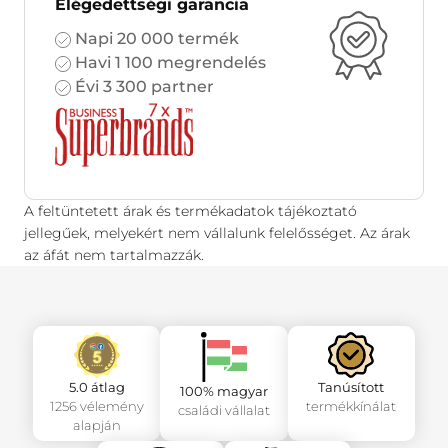
Elégedettségi garancia
Napi 20 000 termék
Havi 1 100 megrendelés
Évi 3 300 partner
A feltüntetett árak és termékadatok tájékoztató
jellegűek, melyekért nem vállalunk felelősséget. Az árak
az áfát nem tartalmazzák.
5.0 átlag
Tanúsított
100% magyar
1256 vélemény
termékkínálat
családi vállalat
alapján