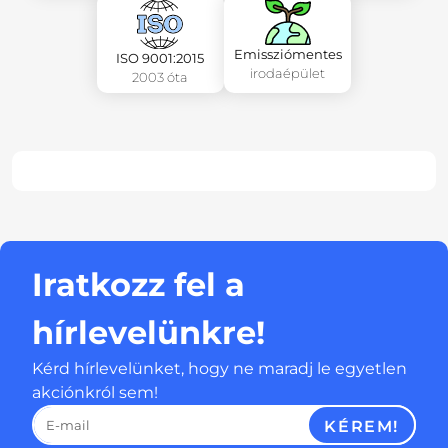
Emissziómentes
ISO 9001:2015
irodaépület
2003 óta
Iratkozz fel a
hírlevelünkre!
Kérd hírlevelünket, hogy ne maradj le egyetlen
akciónkról sem!
KÉREM!