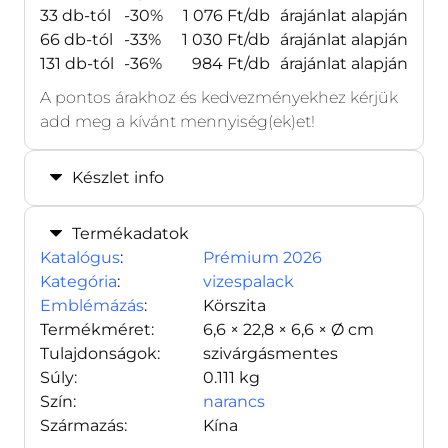
33 db-tól
-30%
1 076 Ft/db
árajánlat alapján
66 db-tól
-33%
1 030 Ft/db
árajánlat alapján
131 db-tól
-36%
984 Ft/db
árajánlat alapján
A pontos árakhoz és kedvezményekhez kérjük
add meg a kívánt mennyiség(ek)et!
Készlet info
Termékadatok
Katalógus
:
Prémium 2026
Kategória
:
vizespalack
Emblémázás
:
Körszita
Termékméret:
6,6 × 22,8 × 6,6 × Ø cm
Tulajdonságok:
szivárgásmentes
Súly:
0.111 kg
Szín:
narancs
Származás:
Kína