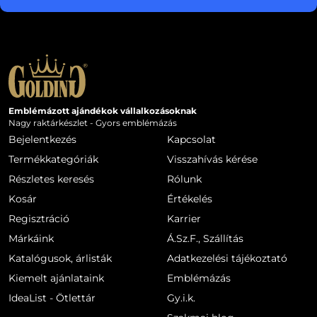
Emblémázott ajándékok vállalkozásoknak
Nagy raktárkészlet - Gyors emblémázás
Bejelentkezés
Kapcsolat
Termékkategóriák
Visszahívás kérése
Részletes keresés
Rólunk
Kosár
Értékelés
Regisztráció
Karrier
Márkáink
Á.Sz.F., Szállítás
Katalógusok, árlisták
Adatkezelési tájékoztató
Kiemelt ajánlataink
Emblémázás
IdeaList - Ötlettár
Gy.i.k.