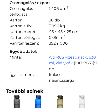
Csomagolás / export
3
Csomagolás
1.406 dm
térfogata:
Karton:
36 db
Karton súly:
3.996 kg
Karton méret:
45 × 45 × 25 cm
3
Karton térfogat:
0.051 m
Vámtarifaszám:
39241000
Egyéb adatok
Minta:
Alti RCS vizespalack, 630
ml, királykék
(10083653)
: 1
db
Így is ismert:
kulacs
narancssárga
További színek