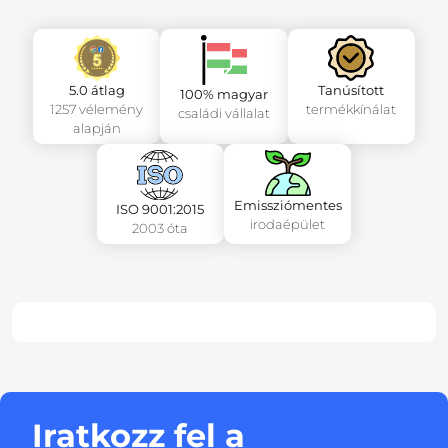
5.0 átlag
Tanúsított
100% magyar
1257 vélemény
termékkínálat
családi vállalat
alapján
Emissziómentes
ISO 9001:2015
irodaépület
2003 óta
Iratkozz fel a