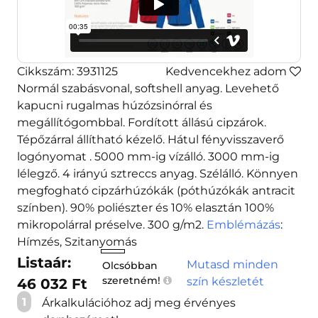
Cikkszám: 3931125
Kedvencekhez adom
Normál szabásvonal, softshell anyag. Levehető
kapucni rugalmas húzózsinórral és
megállítógombbal. Fordított állású cipzárok.
Tépőzárral állítható kézelő. Hátul fényvisszaverő
logónyomat . 5000 mm-ig vízálló. 3000 mm-ig
lélegző. 4 irányú sztreccs anyag. Szélálló. Könnyen
megfogható cipzárhúzókák (póthúzókák antracit
színben). 90% poliészter és 10% elasztán 100%
mikropolárral préselve. 300 g/m2.
Emblémázás
:
Hímzés, Szitanyomás
Listaár:
Mutasd minden
Olcsóbban
szeretném!
szín készletét
46 032 Ft
1
Árkalkulációhoz adj meg érvényes