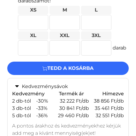
darabszámot!
XS
M
L
XL
XXL
3XL
darab
TEDD A KOSÁRBA
Kedvezménysávok
Kedvezmény
Termék ár
Hímezve
2 db-tól
-30%
32 222 Ft/db
38 856 Ft/db
3 db-tól
-33%
30 841 Ft/db
35 461 Ft/db
5 db-tól
-36%
29 460 Ft/db
32 551 Ft/db
A pontos árakhoz és kedvezményekhez kérjük
add meg a kívánt mennyiség(ek)et!