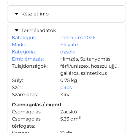
Készlet info
Termékadatok
Katalógus
:
Prémium 2026
Márka
:
Elevate
Kategória
:
dzseki
Emblémázás
:
Hímzés, Szitanyomás
Tulajdonságok:
férfi/uniszex, hosszú ujjú,
galléros, szintetikus
Súly:
0.75 kg
Szín:
piros
Származás:
Kína
Csomagolás / export
Csomagolás:
Zacskó
3
Csomagolás
5.33 dm
térfogata: