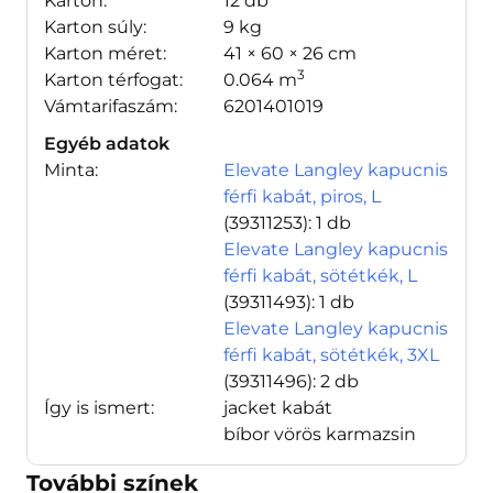
Karton:
12 db
Karton súly:
9 kg
Karton méret:
41 × 60 × 26 cm
3
Karton térfogat:
0.064 m
Vámtarifaszám:
6201401019
Egyéb adatok
Minta:
Elevate Langley kapucnis
férfi kabát, piros, L
(39311253)
: 1 db
Elevate Langley kapucnis
férfi kabát, sötétkék, L
(39311493)
: 1 db
Elevate Langley kapucnis
férfi kabát, sötétkék, 3XL
(39311496)
: 2 db
Így is ismert:
jacket kabát
bíbor vörös karmazsin
További színek