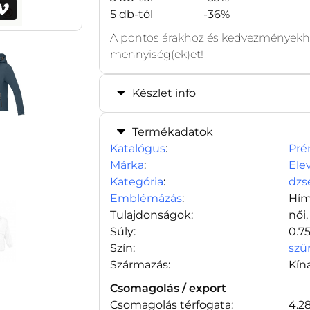
5 db-tól
-36%
A pontos árakhoz és kedvezményekhe
mennyiség(ek)et!
Készlet info
Termékadatok
Katalógus
:
Pré
Márka
:
Ele
Kategória
:
dzs
Emblémázás
:
Hím
Tulajdonságok:
női,
Súly:
0.7
Szín:
szü
Származás:
Kín
Csomagolás / export
Csomagolás térfogata:
4.2