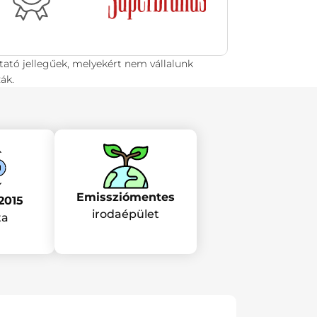
tató jellegűek, melyekért nem vállalunk
ák.
Emissziómentes
2015
irodaépület
ta