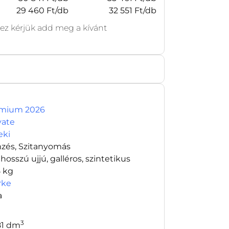
29 460 Ft/db
32 551 Ft/db
z kérjük add meg a kívánt
mium 2026
vate
eki
zés, Szitanyomás
 hosszú ujjú, galléros, szintetikus
5 kg
rke
a
3
81 dm