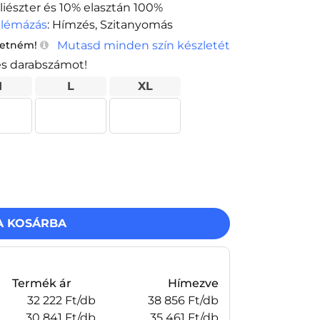
liészter és 10% elasztán 100%
lémázás
: Hímzés, Szitanyomás
Mutasd minden szín készletét
retném!
es darabszámot!
M
L
XL
A KOSÁRBA
Termék ár
Hímezve
32 222 Ft/db
38 856 Ft/db
30 841 Ft/db
35 461 Ft/db