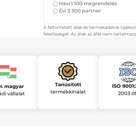
Havi 1 100 megrendelés
Évi 3 300 partner
A feltüntetett árak és termékadatok tájékoz
felelősséget. Az árak az áfát nem tartalmazz
Tanúsított
ISO 9001:
% magyar
termékkínálat
2003 ó
ádi vállalat