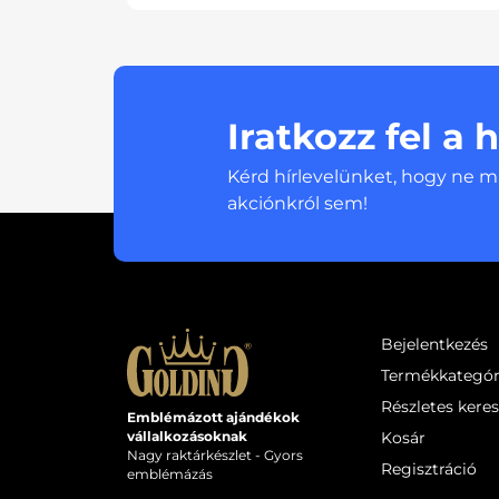
Iratkozz fel a 
Kérd hírlevelünket, hogy ne m
akciónkról sem!
Bejelentkezés
Termékkategór
Részletes kere
Emblémázott ajándékok
Kosár
vállalkozásoknak
Nagy raktárkészlet - Gyors
Regisztráció
emblémázás