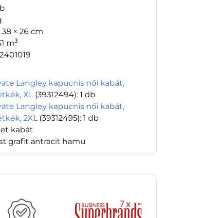
db
g
× 38 × 26 cm
3
51 m
2401019
vate Langley kapucnis női kabát,
étkék, XL
(39312494)
: 1 db
vate Langley kapucnis női kabát,
étkék, 2XL
(39312495)
: 1 db
ket kabát
st grafit antracit hamu