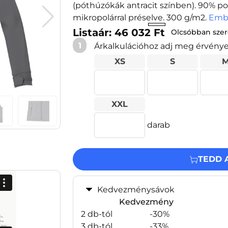
(póthúzókák antracit színben). 90% po
mikropolárral préselve. 300 g/m2.
Emb
Listaár: 46 032 Ft
Olcsóbban sze
1
Árkalkulációhoz adj meg érvény
XS
S
XXL
darab
TEDD 
Kedvezménysávok
Kedvezmény
2 db-tól
-30%
3 db-tól
-33%