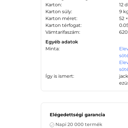
Karton:
12 
Karton súly:
9 k
Karton méret:
52 
Karton térfogat:
0.0
Vámtarifaszám:
620
Egyéb adatok
Minta:
Ele
söt
Ele
söt
Így is ismert:
jac
ezü
Elégedettségi garancia
Napi 20 000 termék