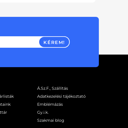
KÉREM!
Á.Sz.F., Szállítás
rlisták
Adatkezelési tájékoztató
ataink
Emblémázás
ttár
Gy.i.k.
Szakmai blog