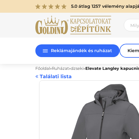
5.0 átlag 1257 vélemény alapj
Reklámajándék és ruházat
Kiem
Főoldal
Ruházat
dzseki
Elevate Langley kapucnis
Találati lista