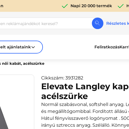
án
Napi 20 000 termék
H
Részletes 
elt ajánlataink
Feliratkozás
Karr
 női kabát, acélszürke
Cikkszám: 3931282
Elevate Langley kap
acélszürke
Normál szabásvonal, softshell anyag. 
és megállítógombbal. Fordított állású c
Hátul fényvisszaverő logónyomat . 500
irányú sztreccs anyag. Szélálló. Kön