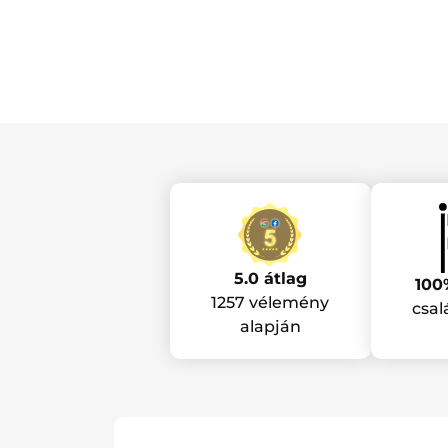
5.0 átlag
100
1257 vélemény
csal
alapján