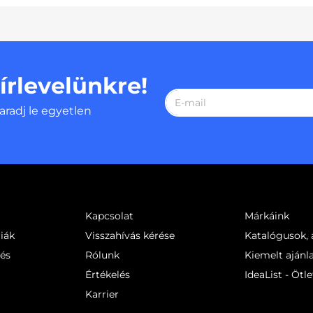
hírlevelünkre!
aradj le egyetlen
Kapcsolat
Márkáink
iák
Visszahívás kérése
Katalógusok, á
sés
Rólunk
Kiemelt ajánl
Értékelés
IdeaList - Ötle
Karrier