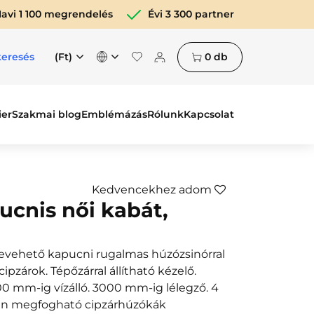
avi 1 100 megrendelés
Évi 3 300 partner
(Ft)
0
db
keresés
ier
Szakmai blog
Emblémázás
Rólunk
Kapcsolat
Kedvencekhez adom
ucnis női kabát,
Levehető kapucni rugalmas húzózsinórral
ipzárok. Tépőzárral állítható kézelő.
0 mm-ig vízálló. 3000 mm-ig lélegző. 4
nyen megfogható cipzárhúzókák