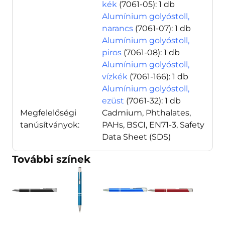
kék
(7061-05)
: 1 db
Alumínium golyóstoll,
narancs
(7061-07)
: 1 db
Alumínium golyóstoll,
piros
(7061-08)
: 1 db
Alumínium golyóstoll,
vízkék
(7061-166)
: 1 db
Alumínium golyóstoll,
ezüst
(7061-32)
: 1 db
Megfelelőségi
Cadmium, Phthalates,
tanúsítványok:
PAHs, BSCI, EN71-3, Safety
Data Sheet (SDS)
További színek