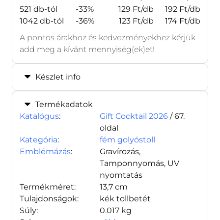
521 db-tól
-33%
129 Ft/db
192 Ft/db
1042 db-tól
-36%
123 Ft/db
174 Ft/db
A pontos árakhoz és kedvezményekhez kérjük
add meg a kívánt mennyiség(ek)et!
Készlet info
Termékadatok
Katalógus
:
Gift Cocktail 2026
/ 67.
oldal
Kategória
:
fém golyóstoll
Emblémázás
:
Gravírozás,
Tamponnyomás, UV
nyomtatás
Termékméret:
13,7 cm
Tulajdonságok:
kék tollbetét
Súly:
0.017 kg