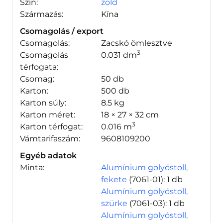
Szín:
zöld
Származás:
Kína
Csomagolás / export
Csomagolás:
Zacskó ömlesztve
3
Csomagolás
0.031 dm
térfogata:
Csomag:
50 db
Karton:
500 db
Karton súly:
8.5 kg
Karton méret:
18 × 27 × 32 cm
3
Karton térfogat:
0.016 m
Vámtarifaszám:
9608109200
Egyéb adatok
Minta:
Alumínium golyóstoll,
fekete
(7061-01)
: 1 db
Alumínium golyóstoll,
szürke
(7061-03)
: 1 db
Alumínium golyóstoll,