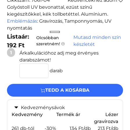
Cikkszám: 7061-04
Kedvencekhez adom
Golyóstoll UV bevonattal, ezüst színű
kiegészítőkkel, kék tollbetéttel. Alumínium.
Emblémázás
: Gravírozás, Tamponnyomás, UV
nyomtatás
Listaár:
Mutasd minden szín
Olcsóbban
szeretném!
készletét
192 Ft
1
Árkalkulációhoz adj meg érvényes
darabszámot!
darab
TEDD A KOSÁRBA
Kedvezménysávok
Kedvezmény
Termék ár
Lézer
gravírozva
261 db-tól
-30%
134 Ft/db
213 Ft/db