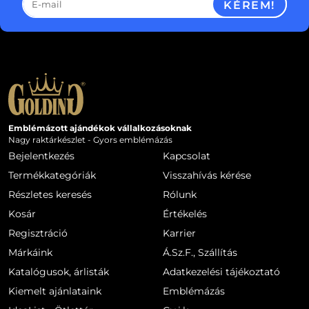
KÉREM!
Emblémázott ajándékok vállalkozásoknak
Nagy raktárkészlet - Gyors emblémázás
Bejelentkezés
Kapcsolat
Termékkategóriák
Visszahívás kérése
Részletes keresés
Rólunk
Kosár
Értékelés
Regisztráció
Karrier
Márkáink
Á.Sz.F., Szállítás
Katalógusok, árlisták
Adatkezelési tájékoztató
Kiemelt ajánlataink
Emblémázás