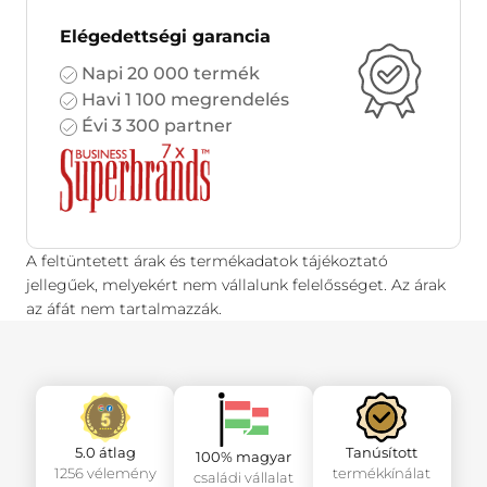
Elégedettségi garancia
Napi 20 000 termék
Havi 1 100 megrendelés
Évi 3 300 partner
A feltüntetett árak és termékadatok tájékoztató
jellegűek, melyekért nem vállalunk felelősséget. Az árak
az áfát nem tartalmazzák.
5.0 átlag
Tanúsított
100% magyar
1256 vélemény
termékkínálat
családi vállalat