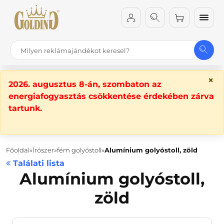
×
2026. augusztus 8-án, szombaton az
energiafogyasztás csökkentése érdekében zárva
tartunk.
Főoldal
Írószer
fém golyóstoll
Alumínium golyóstoll, zöld
Találati lista
Alumínium golyóstoll,
zöld