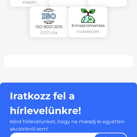
alapján
Emissziómentes
ISO 9001:2015
irodaépület
2003 óta
Iratkozz fel a
hírlevelünkre!
Kérd hírlevelünket, hogy ne maradj le egyetlen
akciónkról sem!