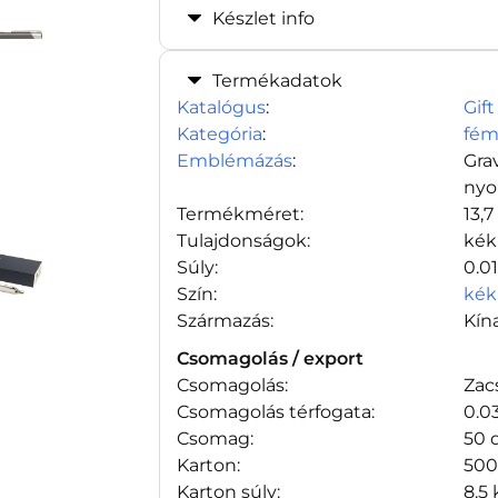
Készlet info
Termékadatok
Katalógus
:
Gift
Kategória
:
fém
Emblémázás
:
Gra
nyo
Termékméret:
13,
Tulajdonságok:
kék
Súly:
0.0
Szín:
kék
Származás:
Kín
Csomagolás / export
Csomagolás:
Zac
Csomagolás térfogata:
0.0
Csomag:
50 
Karton:
500
Karton súly:
8.5