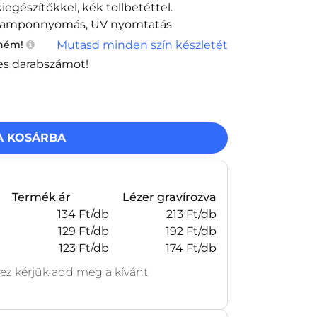
iegészítőkkel, kék tollbetéttel.
s, Tamponnyomás, UV nyomtatás
Mutasd minden szín készletét
tném!
es darabszámot!
A KOSÁRBA
Termék ár
Lézer gravírozva
134 Ft/db
213 Ft/db
129 Ft/db
192 Ft/db
123 Ft/db
174 Ft/db
z kérjük add meg a kívánt