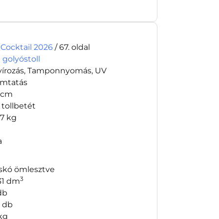
 Cocktail 2026
/ 67. oldal
 golyóstoll
vírozás, Tamponnyomás, UV
mtatás
7 cm
 tollbetét
17 kg
a
skó ömlesztve
3
31 dm
db
 db
 kg