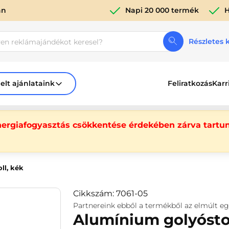
án
Napi 20 000 termék
H
Részletes 
elt ajánlataink
Feliratkozás
Karr
nergiafogyasztás csökkentése érdekében zárva tartun
ll, kék
Cikkszám: 7061-05
Partnereink ebből a termékből az elmúlt e
Alumínium golyóstol