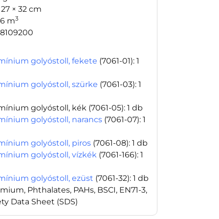
 27 × 32 cm
3
16 m
8109200
mínium golyóstoll, fekete
(7061-01)
: 1
mínium golyóstoll, szürke
(7061-03)
: 1
mínium golyóstoll, kék
(7061-05)
: 1 db
mínium golyóstoll, narancs
(7061-07)
: 1
mínium golyóstoll, piros
(7061-08)
: 1 db
mínium golyóstoll, vízkék
(7061-166)
: 1
mínium golyóstoll, ezüst
(7061-32)
: 1 db
mium, Phthalates, PAHs, BSCI, EN71-3,
ety Data Sheet (SDS)