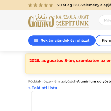
5.0 átlag 1256 vélemény alapj
Reklámajándék és ruházat
Kiem
2026. augusztus 8-án, szombaton az e
Főoldal
Írószer
fém golyóstoll
Alumínium golyósto
Találati lista