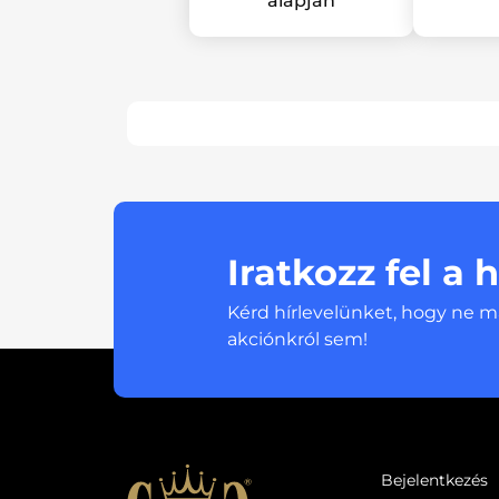
alapján
Iratkozz fel a 
Kérd hírlevelünket, hogy ne m
akciónkról sem!
Bejelentkezés