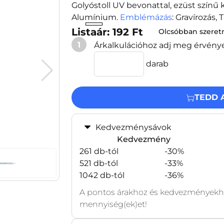
Golyóstoll UV bevonattal, ezüst színű k
Alumínium.
Emblémázás
: Gravírozá
Listaár: 192 Ft
Olcsóbban szere
1
Árkalkulációhoz adj meg érvény
darab
TEDD 
Kedvezménysávok
Kedvezmény
261 db-tól
-30%
521 db-tól
-33%
1042 db-tól
-36%
A pontos árakhoz és kedvezményekhe
mennyiség(ek)et!