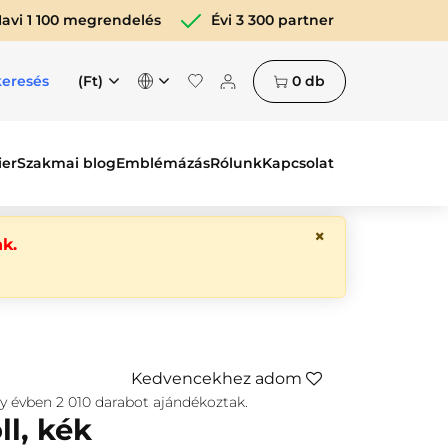
avi 1 100 megrendelés
Évi 3 300 partner
(Ft)
0
db
keresés
ier
Szakmai blog
Emblémázás
Rólunk
Kapcsolat
×
k.
Kedvencekhez adom
gy évben
2 010
darabot ajándékoztak.
l, kék