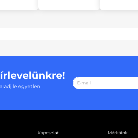
hírlevelünkre!
aradj le egyetlen
Kapcsolat
Márkáink