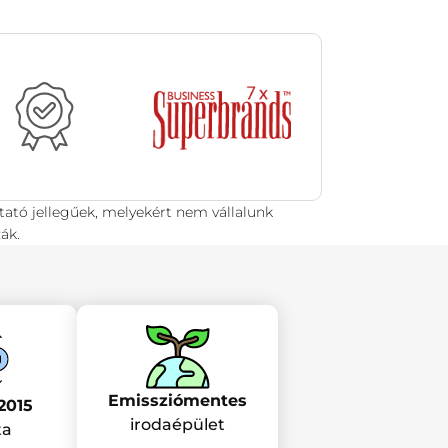
tató jellegűek, melyekért nem vállalunk
ák.
Emissziómentes
2015
irodaépület
ta