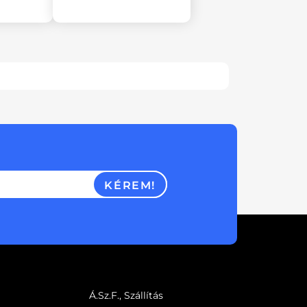
KÉREM!
Á.Sz.F., Szállítás