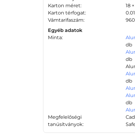
Karton méret:
18 ×
Karton térfogat:
0.0
Vámtarifaszám:
960
Egyéb adatok
Minta:
Alu
db
Alu
db
Alu
Alu
db
Alu
Alu
db
Alu
Megfelelőségi
Cad
tanúsítványok:
Saf