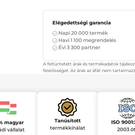
Elégedettségi garancia
Napi 20 000 termék
Havi 1 100 megrendelés
Évi 3 300 partner
A feltüntetett árak és termékadatok tájékoz
felelősséget. Az árak az áfát nem tartalmazz
Tanúsított
ISO 9001:
% magyar
termékkínálat
2003 ó
ádi vállalat