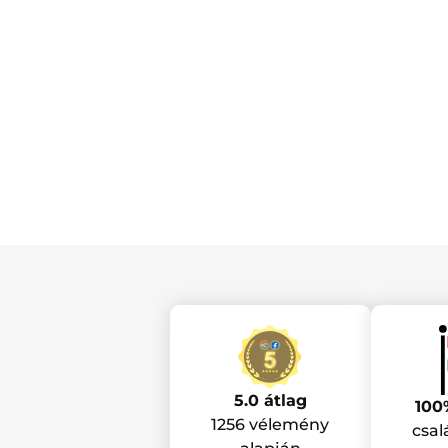
5.0 átlag
100
1256 vélemény
csal