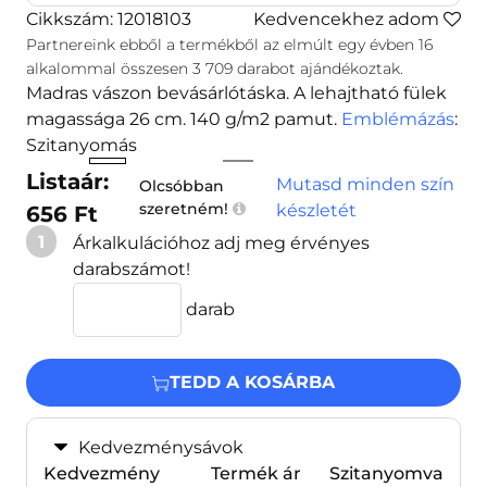
Cikkszám: 12018103
Kedvencekhez adom
Partnereink ebből a termékből az elmúlt egy évben
16
alkalommal összesen
3 709
darabot ajándékoztak.
Madras vászon bevásárlótáska. A lehajtható fülek
magassága 26 cm. 140 g/m2 pamut.
Emblémázás
:
Szitanyomás
Listaár:
Mutasd minden szín
Olcsóbban
szeretném!
készletét
656 Ft
1
Árkalkulációhoz adj meg érvényes
darabszámot!
darab
TEDD A KOSÁRBA
Kedvezménysávok
Kedvezmény
Termék ár
Szitanyomva