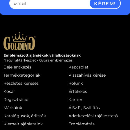
KÉREM!
Emblémázott ajándékok vállalkozásoknak
Nagy raktárkészlet - Gyors emblémázás
Bejelentkezés
Kapcsolat
Termékkategóriák
Visszahívás kérése
Részletes keresés
Rólunk
Kosár
Értékelés
Regisztráció
Karrier
Márkáink
Á.Sz.F., Szállítás
Katalógusok, árlisták
Adatkezelési tájékoztató
Kiemelt ajánlataink
Emblémázás