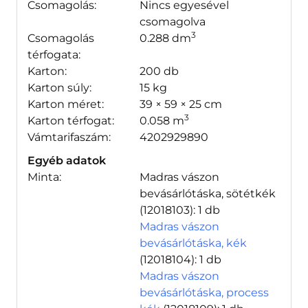
Csomagolás:
Nincs egyesével
csomagolva
3
Csomagolás
0.288 dm
térfogata:
Karton:
200 db
Karton súly:
15 kg
Karton méret:
39 × 59 × 25 cm
3
Karton térfogat:
0.058 m
Vámtarifaszám:
4202929890
Egyéb adatok
Minta:
Madras vászon
bevásárlótáska, sötétkék
(12018103)
: 1 db
Madras vászon
bevásárlótáska, kék
(12018104)
: 1 db
Madras vászon
bevásárlótáska, process