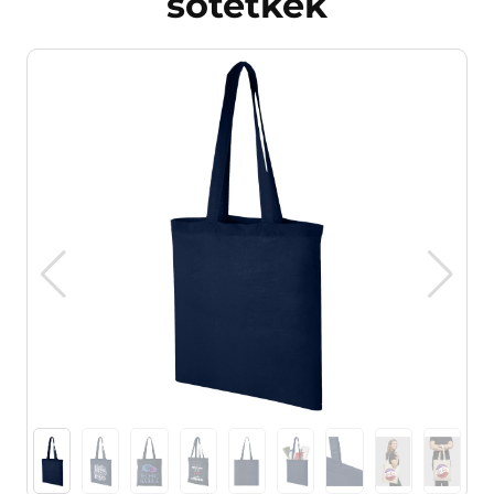
sötétkék