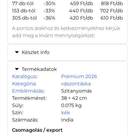
77 db-tól
-30%
459 Ft/db
818 Ft/db
153 db-tól
-33%
440 Ft/db
702 Ft/db
305 db-tól
-36%
420 Ft/db
610 Ft/db
A pontos árakhoz és kedvezményekhez kérjük
add meg a kívánt mennyiség(ek)et!
Készlet info
Termékadatok
Katalógus
:
Prémium 2026
Kategória
:
vászontáska
Emblémázás
:
Szitanyomás
Termékméret:
38 × 42 cm
Súly:
0.075 kg
Szín:
kék
Származás:
India
Csomagolás / export