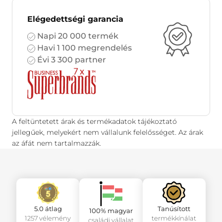
Elégedettségi garancia
Napi 20 000 termék
Havi 1 100 megrendelés
Évi 3 300 partner
A feltüntetett árak és termékadatok tájékoztató
jellegűek, melyekért nem vállalunk felelősséget. Az árak
az áfát nem tartalmazzák.
5.0 átlag
Tanúsított
100% magyar
1257 vélemény
termékkínálat
családi vállalat