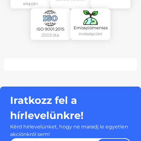
alapján
Emissziómentes
ISO 9001:2015
irodaépület
2003 óta
Iratkozz fel a
hírlevelünkre!
Kérd hírlevelünket, hogy ne maradj le egyetlen
akciónkról sem!