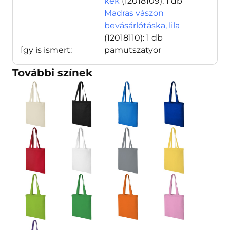
kék
(12018109)
: 1 db
Madras vászon
bevásárlótáska, lila
(12018110)
: 1 db
Így is ismert:
pamutszatyor
További színek