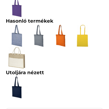
Hasonló termékek
Utoljára nézett