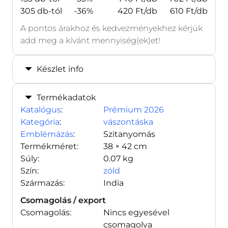
305 db-tól
-36%
420 Ft/db
610 Ft/db
A pontos árakhoz és kedvezményekhez kérjük
add meg a kívánt mennyiség(ek)et!
Készlet info
Termékadatok
Katalógus
:
Prémium 2026
Kategória
:
vászontáska
Emblémázás
:
Szitanyomás
Termékméret:
38 × 42 cm
Súly:
0.07 kg
Szín:
zöld
Származás:
India
Csomagolás / export
Csomagolás:
Nincs egyesével
csomagolva