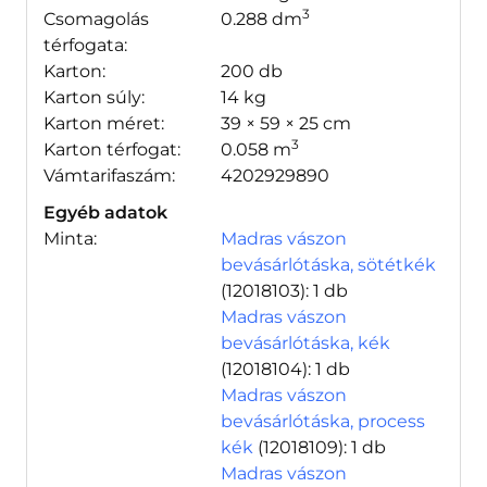
3
Csomagolás
0.288 dm
térfogata:
Karton:
200 db
Karton súly:
14 kg
Karton méret:
39 × 59 × 25 cm
3
Karton térfogat:
0.058 m
Vámtarifaszám:
4202929890
Egyéb adatok
Minta:
Madras vászon
bevásárlótáska, sötétkék
(12018103)
: 1 db
Madras vászon
bevásárlótáska, kék
(12018104)
: 1 db
Madras vászon
bevásárlótáska, process
kék
(12018109)
: 1 db
Madras vászon