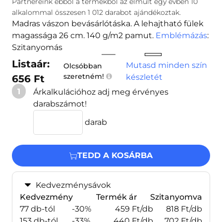
Partnereink ebből a termékből az elmúlt egy évben
10
alkalommal összesen
1 012
darabot ajándékoztak.
Madras vászon bevásárlótáska. A lehajtható fülek
magassága 26 cm. 140 g/m2 pamut.
Emblémázás
:
Szitanyomás
Listaár:
Mutasd minden szín
Olcsóbban
szeretném!
készletét
656 Ft
1
Árkalkulációhoz adj meg érvényes
darabszámot!
darab
TEDD A KOSÁRBA
Kedvezménysávok
Kedvezmény
Termék ár
Szitanyomva
77 db-tól
-30%
459 Ft/db
818 Ft/db
153 db-tól
-33%
440 Ft/db
702 Ft/db