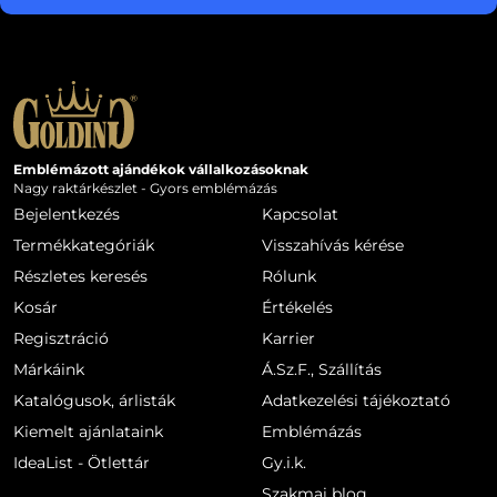
Emblémázott ajándékok vállalkozásoknak
Nagy raktárkészlet - Gyors emblémázás
Bejelentkezés
Kapcsolat
Termékkategóriák
Visszahívás kérése
Részletes keresés
Rólunk
Kosár
Értékelés
Regisztráció
Karrier
Márkáink
Á.Sz.F., Szállítás
Katalógusok, árlisták
Adatkezelési tájékoztató
Kiemelt ajánlataink
Emblémázás
IdeaList - Ötlettár
Gy.i.k.
Szakmai blog