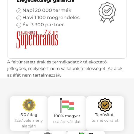
Elégedettségi garancia
Napi 20 000 termék
Havi 1 100 megrendelés
Évi 3 300 partner
A feltüntetett árak és termékadatok tájékoztató
jellegűek, melyekért nem vállalunk felelősséget. Az árak
az áfát nem tartalmazzák.
5.0 átlag
Tanúsított
100% magyar
1257 vélemény
termékkínálat
családi vállalat
alapján