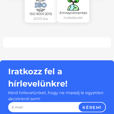
Emissziómentes
ISO 9001:2015
irodaépület
2003 óta
Iratkozz fel a
hírlevelünkre!
Kérd hírlevelünket, hogy ne maradj le egyetlen
akciónkról sem!
KÉREM!