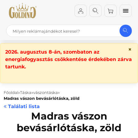
×
2026. augusztus 8-án, szombaton az
energiafogyasztás csökkentése érdekében zárva
tartunk.
Főoldal
Táska
vászontáska
Madras vászon bevásárlótáska, zöld
Találati lista
Madras vászon
bevásárlótáska, zöld