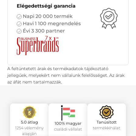
Elégedettségi garancia
Napi 20 000 termék
Havi 1 100 megrendelés
Évi 3 300 partner
A feltüntetett árak és termékadatok tájékoztató
jellegűek, melyekért nem vállalunk felelősséget. Az árak
az áfát nem tartalmazzák.
5.0 átlag
Tanúsított
100% magyar
1254 vélemény
termékkínálat
családi vállalat
alapján