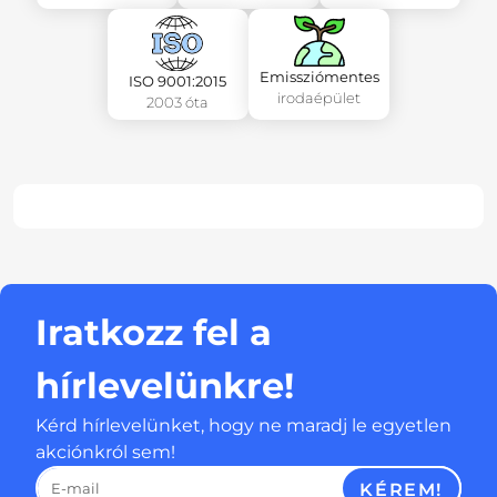
Emissziómentes
ISO 9001:2015
irodaépület
2003 óta
Iratkozz fel a
hírlevelünkre!
Kérd hírlevelünket, hogy ne maradj le egyetlen
akciónkról sem!
KÉREM!