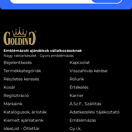
Emblémázott ajándékok vállalkozásoknak
Nagy raktárkészlet - Gyors emblémázás
Bejelentkezés
Kapcsolat
Termékkategóriák
Visszahívás kérése
Részletes keresés
Rólunk
Kosár
Értékelés
Regisztráció
Karrier
Márkáink
Á.Sz.F., Szállítás
Katalógusok, árlisták
Adatkezelési tájékoztató
Kiemelt ajánlataink
Emblémázás
IdeaList - Ötlettár
Gy.i.k.