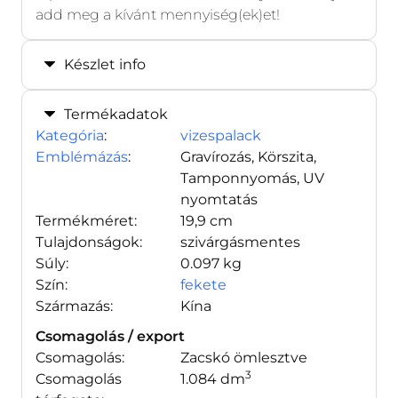
add meg a kívánt mennyiség(ek)et!
Készlet info
Termékadatok
Kategória
:
vizespalack
Emblémázás
:
Gravírozás, Körszita,
Tamponnyomás, UV
nyomtatás
Termékméret:
19,9 cm
Tulajdonságok:
szivárgásmentes
Súly:
0.097 kg
Szín:
fekete
Származás:
Kína
Csomagolás / export
Csomagolás:
Zacskó ömlesztve
3
Csomagolás
1.084 dm