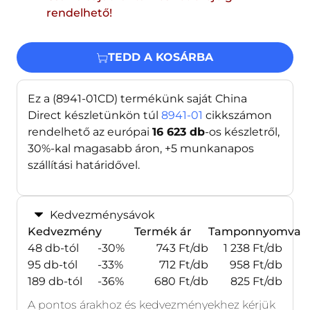
rendelhető!
TEDD A KOSÁRBA
Ez a (8941-01CD) termékünk saját China
Direct készletünkön túl
8941-01
cikkszámon
rendelhető az európai
16 623
db
-os készletről,
30%-kal magasabb áron, +5 munkanapos
szállítási határidővel.
Kedvezménysávok
Kedvezmény
Termék ár
Tamponnyomva
48 db-tól
-30%
743 Ft/db
1 238 Ft/db
95 db-tól
-33%
712 Ft/db
958 Ft/db
189 db-tól
-36%
680 Ft/db
825 Ft/db
A pontos árakhoz és kedvezményekhez kérjük