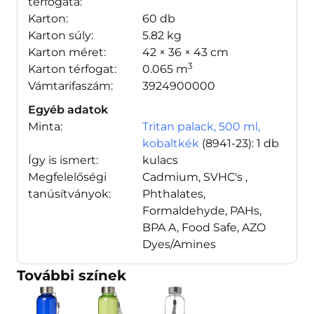
térfogata:
Karton:
60 db
Karton súly:
5.82 kg
Karton méret:
42 × 36 × 43 cm
3
Karton térfogat:
0.065 m
Vámtarifaszám:
3924900000
Egyéb adatok
Minta:
Tritan palack, 500 ml,
kobaltkék
(8941-23)
: 1 db
Így is ismert:
kulacs
Megfelelőségi
Cadmium, SVHC's ,
tanúsítványok:
Phthalates,
Formaldehyde, PAHs,
BPA A, Food Safe, AZO
Dyes/Amines
További színek