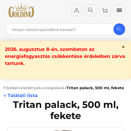
×
2026. augusztus 8-án, szombaton az
energiafogyasztás csökkentése érdekében zárva
tartunk.
Főoldal
Ivóedények
vizespalack
Tritan palack, 500 ml, fekete
Találati lista
Tritan palack, 500 ml,
fekete