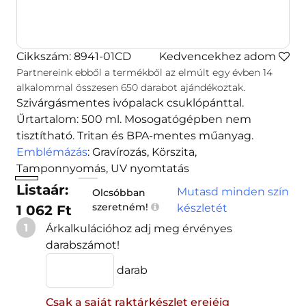
Cikkszám: 8941-01CD
Kedvencekhez adom
Partnereink ebből a termékből az elmúlt egy évben
14
alkalommal összesen
650
darabot ajándékoztak.
Szivárgásmentes ivópalack csuklópánttal.
Űrtartalom: 500 ml. Mosogatógépben nem
tisztítható. Tritan és BPA-mentes műanyag.
Emblémázás
: Gravírozás, Körszita,
Tamponnyomás, UV nyomtatás
Listaár:
Mutasd minden szín
Olcsóbban
szeretném!
készletét
1 062 Ft
1
Árkalkulációhoz adj meg érvényes
darabszámot!
darab
Csak a saját raktárkészlet erejéig