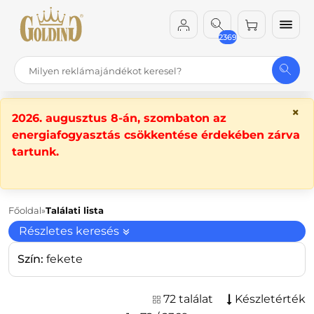
2369
×
2026. augusztus 8-án, szombaton az
energiafogyasztás csökkentése érdekében zárva
tartunk.
Főoldal
Találati lista
Részletes keresés
Szín:
fekete
72 találat
Készletérték