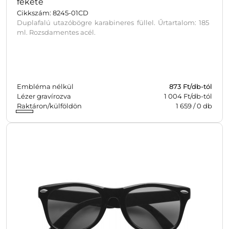
fekete
Cikkszám: 8245-01CD
Duplafalú utazóbögre karabineres füllel. Űrtartalom: 185
ml. Rozsdamentes acél.
Embléma nélkül
873
Ft/db-tól
Lézer gravírozva
1 004 Ft/db-tól
Raktáron/külföldön
1 659
/
0
db