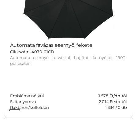
Automata favázas esernyő, fekete
Cikkszám: 4070-01CD
Automata esernyő fa vázzal, hajlított fa nyéllel, 190T
poliészter.
Embléma nélkül
1 578
Ft/db-tól
Szitanyomva
2 014 Ft/db-tól
Raktáron/külföldön
1 334
/
0
db