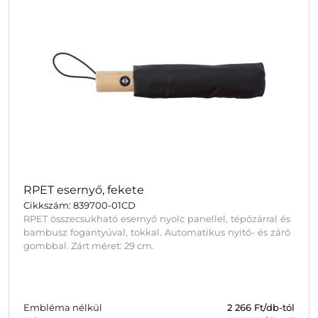
RPET esernyő, fekete
Cikkszám: 839700-01CD
RPET összecsukható esernyő nyolc panellel, tépőzárral és
bambusz fogantyúval, tokkal. Automatikus nyitó- és záró
gombbal. Zárt méret: 29 cm.
Embléma nélkül
2 266
Ft/db-tól