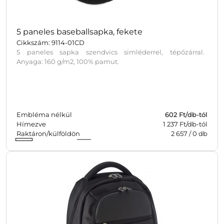
5 paneles baseballsapka, fekete
Cikkszám: 9114-01CD
5 paneles sapka szendvics simléderrel, tépőzárral.
Anyaga: 160 g/m2, 100% pamut.
Embléma nélkül
602
Ft/db-tól
Hímezve
1 237 Ft/db-tól
Raktáron/külföldön
2 657
/
0
db