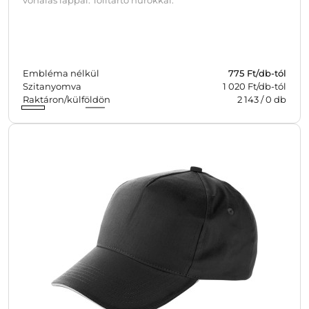
vonalas lappal. Tolltartó hurokkal.
Embléma nélkül
775
Ft/db-tól
Szitanyomva
1 020 Ft/db-tól
Raktáron/külföldön
2 143
/
0
db