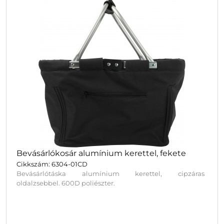
Bevásárlókosár alumínium kerettel, fekete
Cikkszám: 6304-01CD
Bevásárlótáska alumínium kerettel, cipzáras
oldalzsebbel. 600D poliészter.