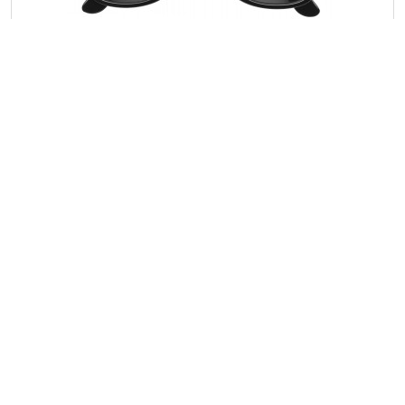
Klasszikus napszemüveg, fekete
Cikkszám: 9672-01CD
Klasszikus stílusú, divatos napszemüveg. 400 UV
védelemmel.
Embléma nélkül
235
Ft/db-tól
Tamponnyomva
354 Ft/db-tól
Raktáron/külföldön
6 084
/
0
db