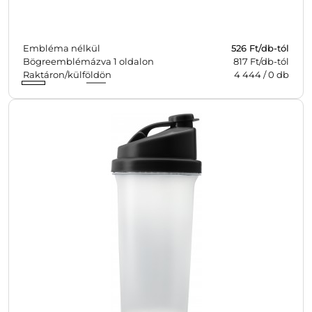
Embléma nélkül
526
Ft/db-tól
Bögreemblémázva 1 oldalon
817 Ft/db-tól
Raktáron/külföldön
4 444
/
0
db