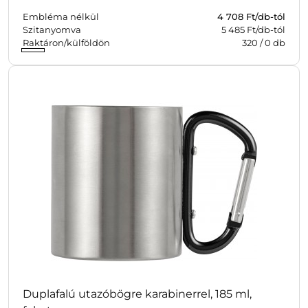
Embléma nélkül
4 708
Ft/db-tól
Szitanyomva
5 485 Ft/db-tól
Raktáron/külföldön
320
/
0
db
Duplafalú utazóbögre karabinerrel, 185 ml,