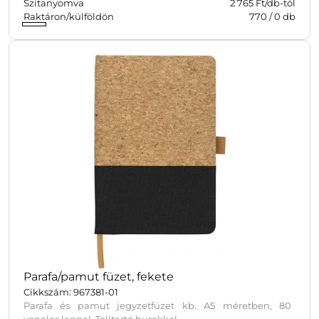
Szitanyomva
2 765 Ft/db-tól
Raktáron/külföldön
770
/
0
db
Parafa/pamut füzet, fekete
Cikkszám: 967381-01
Parafa és pamut jegyzetfüzet kb. A5 méretben, 80