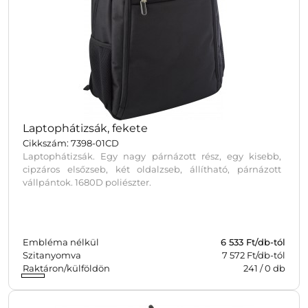
Laptophátizsák, fekete
Cikkszám: 7398-01CD
Laptophátizsák. Egy nagy párnázott rész, egy kisebb,
cipzáros elsőzseb, két oldalzseb, állítható, párnázott
vállpántok. 1680D poliészter.
Embléma nélkül
6 533
Ft/db-tól
Szitanyomva
7 572 Ft/db-tól
Raktáron/külföldön
241
/
0
db