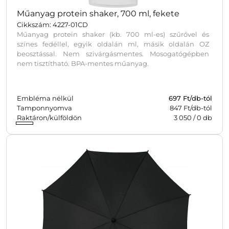
Műanyag protein shaker, 700 ml, fekete
Cikkszám: 4227-01CD
Műanyag protein shaker (kb. 700 ml-es) szűrővel és
színes fedéllel, egyik oldalán ml, másik oldalán OZ
beosztással. Nem szivárgásmentes. Mosogatógépben
nem tisztítható. BPA-mentes műanyag.
Embléma nélkül
697
Ft/db-tól
Tamponnyomva
847 Ft/db-tól
Raktáron/külföldön
3 050
/
0
db