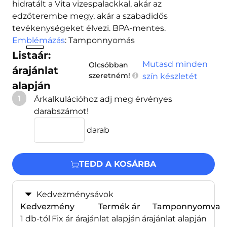
hidratált a Vita vizespalackkal, akár az
edzőterembe megy, akár a szabadidős
tevékenységeket élvezi. BPA-mentes.
Emblémázás
: Tamponnyomás
Listaár:
Mutasd minden
Olcsóbban
árajánlat
szeretném!
szín készletét
alapján
1
Árkalkulációhoz adj meg érvényes
darabszámot!
darab
TEDD A KOSÁRBA
Kedvezménysávok
Kedvezmény
Termék ár
Tamponnyomva
1 db-tól
Fix ár
árajánlat alapján
árajánlat alapján