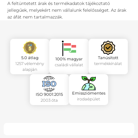
A feltüntetett árak és termékadatok tájékoztató
jellegűek, melyekért nem vállalunk felelősséget. Az árak
az áfát nem tartalmazzák.
5.0 átlag
Tanúsított
100% magyar
1257 vélemény
termékkínálat
családi vállalat
alapján
Emissziómentes
ISO 9001:2015
irodaépület
2003 óta