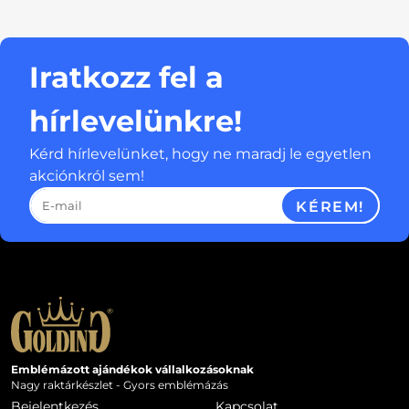
Iratkozz fel a
hírlevelünkre!
Kérd hírlevelünket, hogy ne maradj le egyetlen
akciónkról sem!
KÉREM!
Emblémázott ajándékok vállalkozásoknak
Nagy raktárkészlet - Gyors emblémázás
Bejelentkezés
Kapcsolat