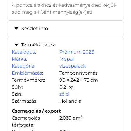
A pontos árakhoz és kedvezményekhez kérjük
add meg a kívánt mennyiség(ek)et!
Készlet info
Termékadatok
Katalógus
:
Prémium 2026
Márka
:
Mepal
Kategória
:
vizespalack
Emblémázás
:
Tamponnyomás
Termékméret:
90 × 242 × 75 cm
Súly:
0.2 kg
Szín:
zöld
Származás:
Hollandia
Csomagolás / export
3
Csomagolás
2.033 dm
térfogata: