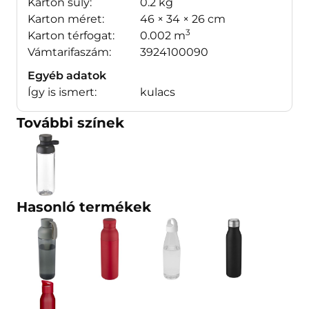
Karton súly:
0.2 kg
Karton méret:
46 × 34 × 26 cm
3
Karton térfogat:
0.002 m
Vámtarifaszám:
3924100090
Egyéb adatok
Így is ismert:
kulacs
További színek
Hasonló termékek