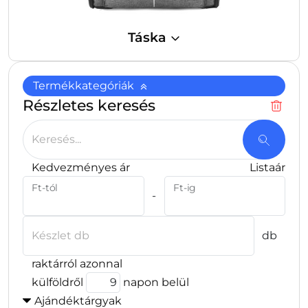
Táska
Termékkategóriák
Részletes keresés
Keresés...
Kedvezményes ár
Listaár
Ft-tól
Ft-ig
-
Készlet db
db
raktárról azonnal
külföldről
napon belül
Ajándéktárgyak