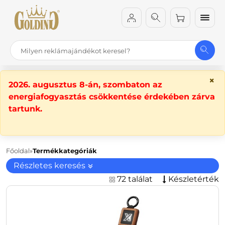
×
2026. augusztus 8-án, szombaton az
energiafogyasztás csökkentése érdekében zárva
tartunk.
Főoldal
Termékkategóriák
Részletes keresés
72 találat
Készletérték