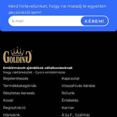
Kérd hírlevelünket, hogy ne maradj le egyetlen
akciónkról sem!
KÉREM!
Emblémázott ajándékok vállalkozásoknak
Nagy raktárkészlet - Gyors emblémázás
Bejelentkezés
Kapcsolat
Termékkategóriák
Visszahívás kérése
Részletes keresés
Rólunk
Kosár
Értékelés
Regisztráció
Karrier
Márkáink
Á.Sz.F., Szállítás