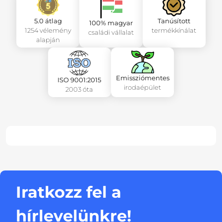
5.0 átlag
Tanúsított
100% magyar
1254 vélemény
termékkínálat
családi vállalat
alapján
Emissziómentes
ISO 9001:2015
irodaépület
2003 óta
Iratkozz fel a
hírlevelünkre!