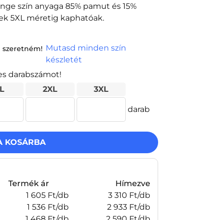
lange szín anyaga 85% pamut és 15%
ínek 5XL méretig kaphatóak.
Mutasd minden szín
 szeretném!
készletét
es darabszámot!
L
2XL
3XL
darab
A KOSÁRBA
Termék ár
Hímezve
1 605 Ft/db
3 310 Ft/db
1 536 Ft/db
2 933 Ft/db
1 468 Ft/db
2 590 Ft/db