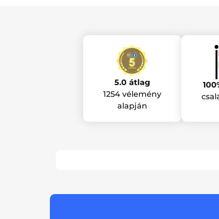
5.0 átlag
100
1254 vélemény
csal
alapján