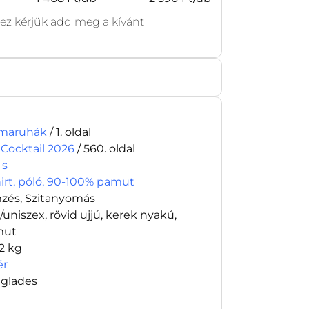
z kérjük add meg a kívánt
maruhák
/ 1. oldal
 Cocktail 2026
/ 560. oldal
´s
hirt, póló, 90-100% pamut
zés, Szitanyomás
i/uniszex, rövid ujjú, kerek nyakú,
mut
12 kg
ér
glades