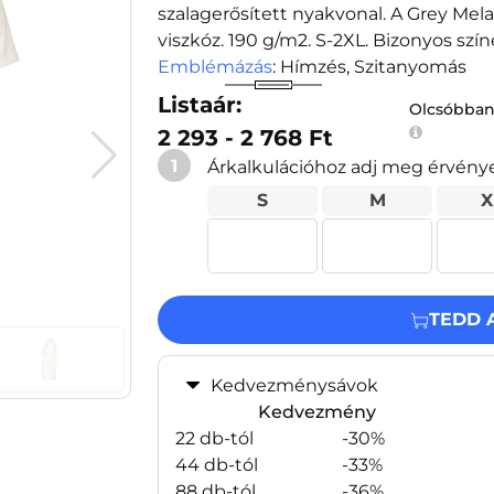
szalagerősített nyakvonal. A Grey Me
viszkóz. 190 g/m2. S-2XL. Bizonyos sz
Emblémázás
: Hímzés, Szitanyomás
Listaár:
Olcsóbban
2 293 - 2 768 Ft
1
Árkalkulációhoz adj meg érvény
S
M
X
TEDD 
Kedvezménysávok
Kedvezmény
22 db-tól
-30%
44 db-tól
-33%
88 db-tól
-36%