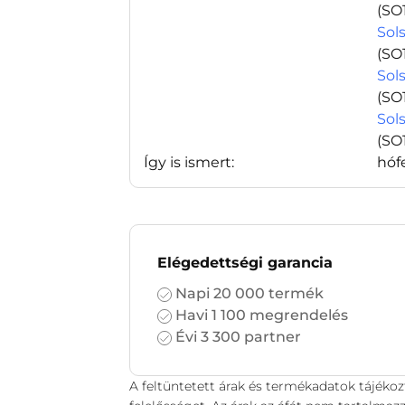
(SO
Sols
(SO
Sols
(SO
Sols
(SO
Így is ismert:
hóf
Elégedettségi garancia
Napi 20 000 termék
Havi 1 100 megrendelés
Évi 3 300 partner
A feltüntetett árak és termékadatok tájékoz