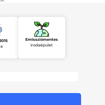
ák.
Emissziómentes
2015
irodaépület
ta