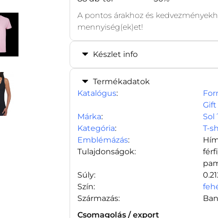
A pontos árakhoz és kedvezményekhe
mennyiség(ek)et!
Készlet info
Termékadatok
Katalógus
:
For
Gift
Márka
:
Sol
Kategória
:
T-s
Emblémázás
:
Hím
Tulajdonságok:
férf
pa
Súly:
0.2
Szín:
feh
Származás:
Ban
Csomagolás / export