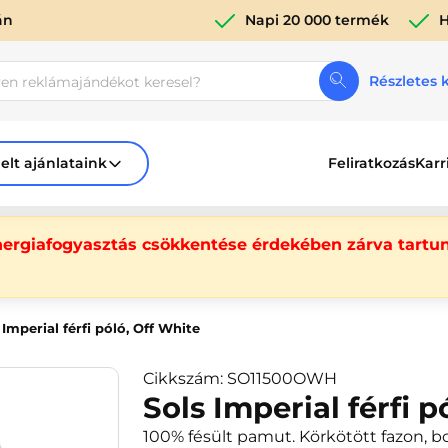
án
Napi 20 000 termék
H
Részletes 
elt ajánlataink
Feliratkozás
Karr
nergiafogyasztás csökkentése érdekében zárva tartun
 Imperial férfi póló, Off White
Cikkszám: SO11500OWH
Sols Imperial férfi p
100% fésült pamut. Körkötött fazon, bo