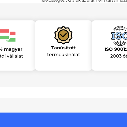
felelősséget. Az árak az áfát nem tartalmazz
Tanúsított
ISO 9001:
% magyar
termékkínálat
2003 ó
ádi vállalat