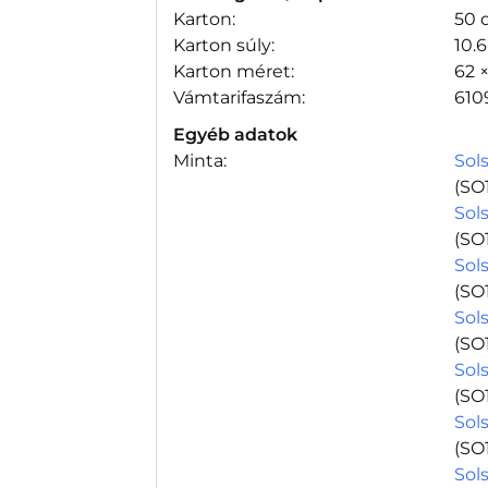
Karton:
50 
Karton súly:
10.
Karton méret:
62 
Vámtarifaszám:
610
Egyéb adatok
Minta:
Sols
(SO
Sols
(SO
Sols
(SO
Sols
(SO
Sols
(SO
Sols
(SO
Sols