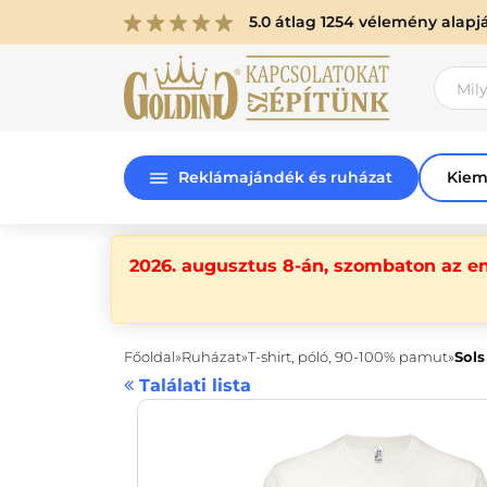
5.0 átlag 1254 vélemény alapj
Reklámajándék és ruházat
Kiem
2026. augusztus 8-án, szombaton az e
Főoldal
Ruházat
T-shirt, póló, 90-100% pamut
Sols
Találati lista