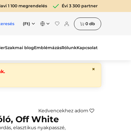
avi 1 100 megrendelés
Évi 3 300 partner
(Ft)
0
db
keresés
ier
Szakmai blog
Emblémázás
Rólunk
Kapcsolat
×
k.
Kedvencekhez adom
óló, Off White
rdás, elasztikus nyakpasszé,