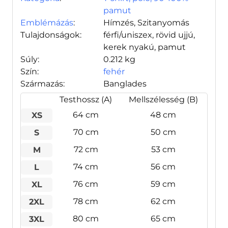
pamut
Emblémázás
:
Hímzés, Szitanyomás
Tulajdonságok:
férfi/uniszex, rövid ujjú,
kerek nyakú, pamut
Súly:
0.212 kg
Szín:
fehér
Származás:
Banglades
Testhossz (A)
Mellszélesség (B)
64 cm
48 cm
XS
70 cm
50 cm
S
72 cm
53 cm
M
74 cm
56 cm
L
76 cm
59 cm
XL
78 cm
62 cm
2XL
80 cm
65 cm
3XL