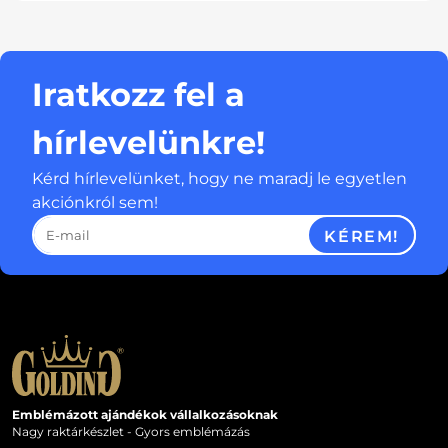
Iratkozz fel a
hírlevelünkre!
Kérd hírlevelünket, hogy ne maradj le egyetlen
akciónkról sem!
KÉREM!
Emblémázott ajándékok vállalkozásoknak
Nagy raktárkészlet - Gyors emblémázás