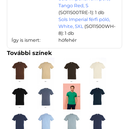
Tango Red, S
(SO11500TRE-1)
: 1 db
Sols Imperial férfi póló,
White, 5XL
(SO11500WH-
8)
: 1 db
Így is ismert:
hófehér
További színek