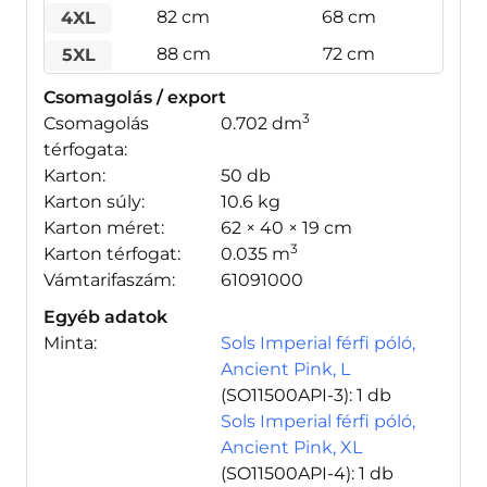
82 cm
68 cm
4XL
88 cm
72 cm
5XL
Csomagolás / export
3
Csomagolás
0.702 dm
térfogata:
Karton:
50 db
Karton súly:
10.6 kg
Karton méret:
62 × 40 × 19 cm
3
Karton térfogat:
0.035 m
Vámtarifaszám:
61091000
Egyéb adatok
Minta:
Sols Imperial férfi póló,
Ancient Pink, L
(SO11500API-3)
: 1 db
Sols Imperial férfi póló,
Ancient Pink, XL
(SO11500API-4)
: 1 db