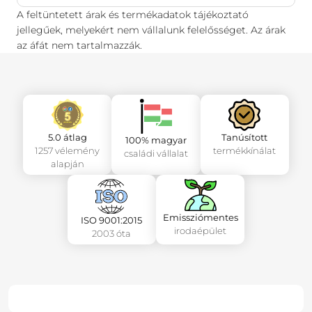
A feltüntetett árak és termékadatok tájékoztató
jellegűek, melyekért nem vállalunk felelősséget. Az árak
az áfát nem tartalmazzák.
5.0 átlag
Tanúsított
100% magyar
1257 vélemény
termékkínálat
családi vállalat
alapján
Emissziómentes
ISO 9001:2015
irodaépület
2003 óta