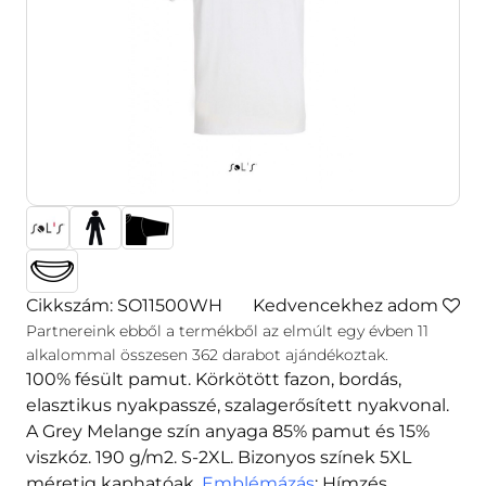
Cikkszám: SO11500WH
Kedvencekhez adom
Partnereink ebből a termékből az elmúlt egy évben
11
alkalommal összesen
362
darabot ajándékoztak.
100% fésült pamut. Körkötött fazon, bordás,
elasztikus nyakpasszé, szalagerősített nyakvonal.
A Grey Melange szín anyaga 85% pamut és 15%
viszkóz. 190 g/m2. S-2XL. Bizonyos színek 5XL
méretig kaphatóak.
Emblémázás
: Hímzés,