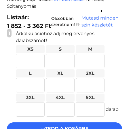
Szitanyomás
Listaár:
Mutasd minden
Olcsóbban
szeretném!
szín készletét
1 852 - 3 362 Ft
1
Árkalkulációhoz adj meg érvényes
darabszámot!
XS
S
M
L
XL
2XL
3XL
4XL
5XL
darab
TEDD A KOSÁRBA