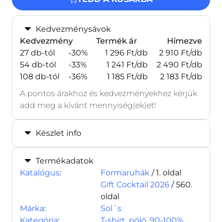
Kedvezménysávok
Kedvezmény
Termék ár
Hímezve
27 db-tól
-30%
1 296 Ft/db
2 910 Ft/db
54 db-tól
-33%
1 241 Ft/db
2 490 Ft/db
108 db-tól
-36%
1 185 Ft/db
2 183 Ft/db
A pontos árakhoz és kedvezményekhez kérjük
add meg a kívánt mennyiség(ek)et!
Készlet info
Termékadatok
Katalógus
:
Formaruhák
/ 1. oldal
Gift Cocktail 2026
/ 560.
oldal
Márka
:
Sol´s
Kategória
:
T-shirt, póló, 90-100%