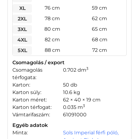
76 cm
59 cm
XL
78 cm
62 cm
2XL
80 cm
65 cm
3XL
82 cm
68 cm
4XL
88 cm
72 cm
5XL
Csomagolás / export
3
Csomagolás
0.702 dm
térfogata:
Karton:
50 db
Karton súly:
10.6 kg
Karton méret:
62 × 40 × 19 cm
3
Karton térfogat:
0.035 m
Vámtarifaszám:
61091000
Egyéb adatok
Minta:
Sols Imperial férfi póló,