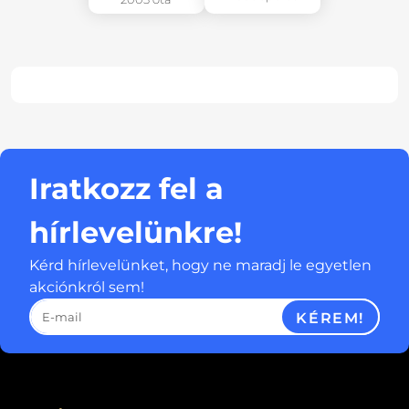
Iratkozz fel a
hírlevelünkre!
Kérd hírlevelünket, hogy ne maradj le egyetlen
akciónkról sem!
KÉREM!