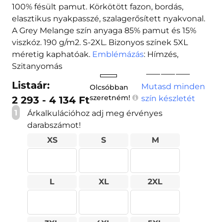
100% fésült pamut. Körkötött fazon, bordás,
elasztikus nyakpasszé, szalagerősített nyakvonal.
A Grey Melange szín anyaga 85% pamut és 15%
viszkóz. 190 g/m2. S-2XL. Bizonyos színek 5XL
méretig kaphatóak.
Emblémázás
: Hímzés,
Szitanyomás
Listaár:
Mutasd minden
Olcsóbban
szeretném!
szín készletét
2 293 - 4 134 Ft
1
Árkalkulációhoz adj meg érvényes
darabszámot!
XS
S
M
L
XL
2XL