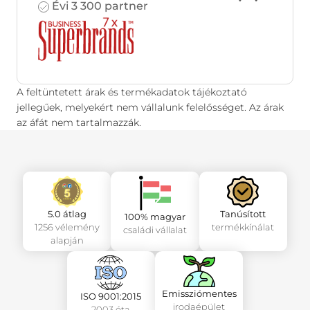
Évi 3 300 partner
A feltüntetett árak és termékadatok tájékoztató
jellegűek, melyekért nem vállalunk felelősséget. Az árak
az áfát nem tartalmazzák.
5.0 átlag
Tanúsított
100% magyar
1256 vélemény
termékkínálat
családi vállalat
alapján
Emissziómentes
ISO 9001:2015
irodaépület
2003 óta