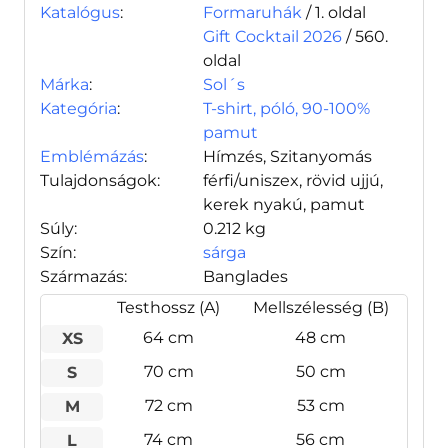
Katalógus
:
Formaruhák
/ 1. oldal
Gift Cocktail 2026
/ 560.
oldal
Márka
:
Sol´s
Kategória
:
T-shirt, póló, 90-100%
pamut
Emblémázás
:
Hímzés, Szitanyomás
Tulajdonságok:
férfi/uniszex, rövid ujjú,
kerek nyakú, pamut
Súly:
0.212 kg
Szín:
sárga
Származás:
Banglades
Testhossz (A)
Mellszélesség (B)
64 cm
48 cm
XS
70 cm
50 cm
S
72 cm
53 cm
M
74 cm
56 cm
L