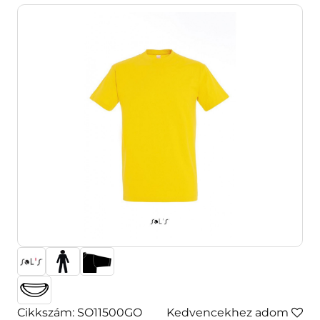
Cikkszám: SO11500GO
Kedvencekhez adom