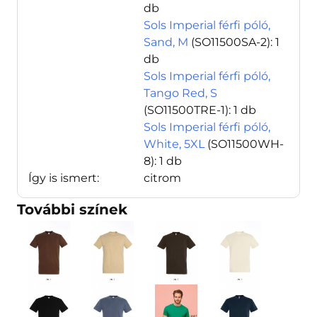
db
Sols Imperial férfi póló,
Sand, M
(SO11500SA-2)
: 1
db
Sols Imperial férfi póló,
Tango Red, S
(SO11500TRE-1)
: 1 db
Sols Imperial férfi póló,
White, 5XL
(SO11500WH-
8)
: 1 db
Így is ismert:
citrom
További színek