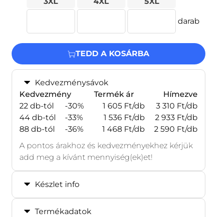
3XL
4XL
5XL
darab
TEDD A KOSÁRBA
Kedvezménysávok
Kedvezmény
Termék ár
Hímezve
22 db-tól
-30%
1 605 Ft/db
3 310 Ft/db
44 db-tól
-33%
1 536 Ft/db
2 933 Ft/db
88 db-tól
-36%
1 468 Ft/db
2 590 Ft/db
A pontos árakhoz és kedvezményekhez kérjük
add meg a kívánt mennyiség(ek)et!
Készlet info
Termékadatok